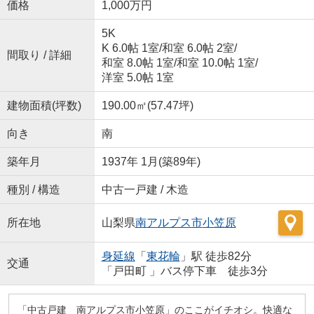
価格
1,000万円
5K
K 6.0帖 1室
/
和室 6.0帖 2室
/
間取り / 詳細
和室 8.0帖 1室
/
和室 10.0帖 1室
/
洋室 5.0帖 1室
建物面積(坪数)
190.00㎡(57.47坪)
向き
南
築年月
1937年 1月(築89年)
種別 / 構造
中古一戸建 / 木造
所在地
山梨県
南アルプス市
小笠原
身延線
「
東花輪
」駅 徒歩82分
交通
「戸田町 」バス停下車 徒歩3分
「中古戸建 南アルプス市小笠原」のここがイチオシ。快適な