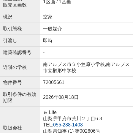
1区画 / 1区画
販売区画数
現況
空家
取引態様
一般媒介
引渡し
即時
建築確認番号
-
南アルプス市立小笠原小学校,南アルプス
近隣の学校
市立櫛形中学校
物件番号
72005661
取引条件の有効
2026年08月18日
期限
＆ Life
山梨県甲府市荒川２丁目6-3
TEL:
055-288-1408
取扱会社
山梨県知事 (1) 第002606号