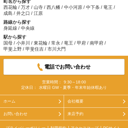
町名から探す
西花輪
/
万才
/
山寺
/
西八幡
/
中小河原
/
中下条
/
竜王
/
成島
/
井之口
/
江原
路線から探す
身延線
/
中央線
駅から探す
国母
/
小井川
/
東花輪
/
常永
/
竜王
/
甲府
/
南甲府
/
甲斐上野
/
甲斐住吉
/
市川大門
電話でお問い合わせ
営業時間：
9:30～18:00
定休日：
水曜日 GW・夏季・年末年始休暇あり
ホーム
会社概要
お問い合わせ
来店予約
プライバシーポリシー
利用規約
アクセスマップ
PCサイト