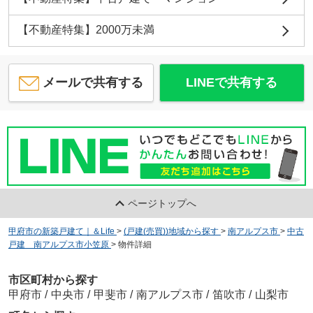
【不動産特集】2000万未満
メールで共有する
LINEで共有する
ページトップへ
甲府市の新築戸建て｜＆Life
>
(戸建(売買))地域から探す
>
南アルプス市
>
中古
戸建 南アルプス市小笠原
>
物件詳細
市区町村から探す
甲府市
/
中央市
/
甲斐市
/
南アルプス市
/
笛吹市
/
山梨市