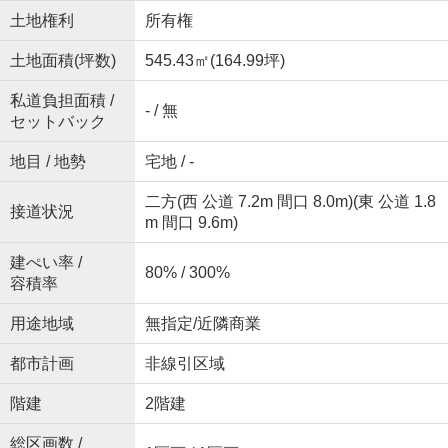
土地権利
所有権
土地面積(坪数)
545.43㎡(164.99坪)
私道負担面積 /
- / 無
セットバック
地目 / 地勢
宅地 / -
二方(西 公道 7.2m 間口 8.0m)(東 公道 1.8
接道状況
m 間口 9.6m)
建ぺい率 /
80% / 300%
容積率
用途地域
無指定/近隣商業
都市計画
非線引区域
階建
2階建
総区画数 /