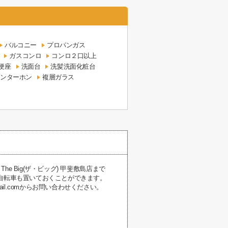
バルコニー
プロパンガス
ガスコンロ
コンロ２口以上
便座
洗面台
洗髪洗面化粧台
インターホン
複層ガラス
 Big(ザ・ビッグ) 甲斐敷島店まで
も自転車も置いておくことができます。
@gmail.comからお問い合わせください。