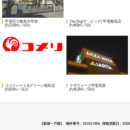
甲斐市立敷島中学校
The Big(ザ・ビッグ) 甲斐敷島店
約1189m／15分
約468m／6分
コメリハード&グリーン敷島店
ラザウォーク甲斐双葉
約828m／11分
約4628m／58分
【新築一戸建】
物件番号：103017856
情報更新日：2026