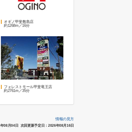
オギノ甲斐敷島店
約1268m／16分
フォレストモール甲斐竜王店
約2761m／35分
情報の見方
年08月04日
次回更新予定日：2026年08月16日