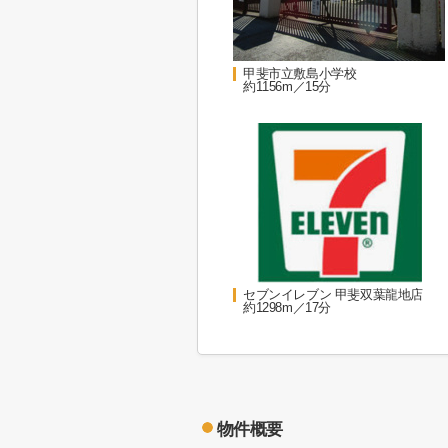
甲斐市立敷島小学校
約1156m／15分
セブンイレブン 甲斐双葉龍地店
約1298m／17分
物件概要