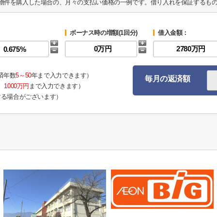
物件を購入した場合の、月々の支払い価格の一例です。借り入れを保証するも
ボーナス時の増額(1回分)
借入金額：
済年数
5～50
年まで入力できます）
毎月の返済額
。
1000万円
まで入力できます）
する場合がございます）