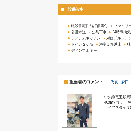
設備条件
建設住宅性能評価書付
ファミリ
公営水道
公共下水
24時間換
システムキッチン
対面式キッチ
トイレ２ヶ所
浴室１坪以上
独
ディンプルキー
担当者のコメント
代表 森田
中央線竜王駅周辺
468mです。
ライフスタイルに合っ