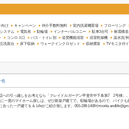
ー向け
キャンペーン
仲介手数料無料
室内洗濯機置場
フローリング
気システム
電気有
駐輪場
インナーバルコニー
駐車3台可
耐震構造
ン
コンロ３口
バス・トイレ別
追焚機能浴室
浴室乾燥機
温水洗浄
立洗面台
床下収納
ウォークインクロゼット
収納豊富
TVモニタ付
一也
への引っ越しをお考えなら「クレイドルガーデン甲斐市中下条第7 2号棟」。The
一生に一度のマイホーム探しは、ぜひ新築戸建てで。駐輪場があるので、バイク
た一戸建てを＆ Lifeがご紹介致します。055-288-1408やmorita.andlife