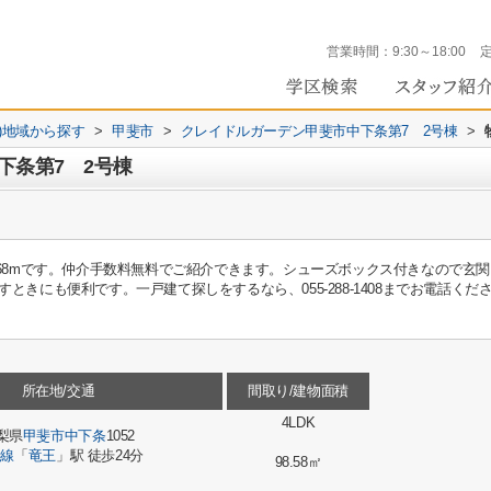
営業時間：
9:30～18:00
))地域から探す
>
甲斐市
>
クレイドルガーデン甲斐市中下条第7 2号棟
>
下条第7 2号棟
島店まで468mです。仲介手数料無料でご紹介できます。シューズボックス付きなので
きにも便利です。一戸建て探しをするなら、055-288-1408までお電話くださ
所在地/交通
間取り/建物面積
4LDK
梨県
甲斐市
中下条
1052
央線
「
竜王
」駅 徒歩24分
98.58㎡