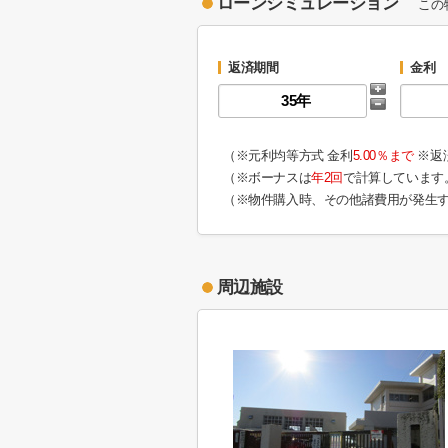
ローンシミュレーション
この
返済期間
金利
（※元利均等方式 金利
5.00％まで
※返
（※ボーナスは
年2回
で計算しています
（※物件購入時、その他諸費用が発生
周辺施設