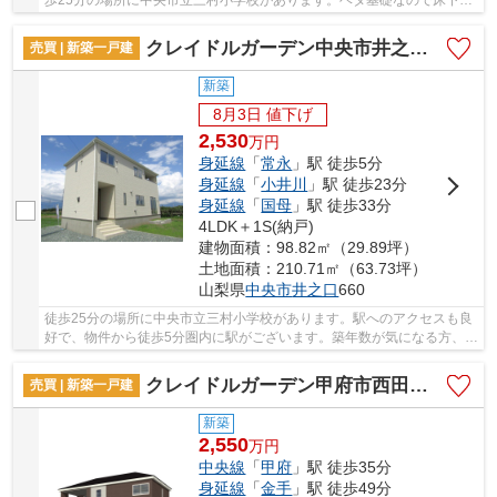
歩25分の場所に中央市立三村小学校があります。ベタ基礎なので床下の
湿気も気になりません。好評の新築物件なので...
クレイドルガーデン中央市井之口第1 2号棟
売買 | 新築一戸建
新築
8月3日 値下げ
2,530
万
円
身延線
「
常永
」駅 徒歩5分
身延線
「
小井川
」駅 徒歩23分
身延線
「
国母
」駅 徒歩33分
4LDK＋1S(納戸)
建物面積：98.82㎡（29.89坪）
土地面積：210.71㎡（63.73坪）
山梨県
中央市
井之口
660
徒歩25分の場所に中央市立三村小学校があります。駅へのアクセスも良
好で、物件から徒歩5分圏内に駅がございます。築年数が気になる方、コ
チラの物件は、2026年5月築となります。ベタ...
クレイドルガーデン甲府市西田町第2 1号棟
売買 | 新築一戸建
新築
2,550
万
円
中央線
「
甲府
」駅 徒歩35分
身延線
「
金手
」駅 徒歩49分