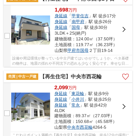
1,698
万
円
身延線
「
甲斐住吉
」駅 徒歩17分
身延線
「
南甲府
」駅 徒歩26分
身延線
「
国母
」駅 徒歩30分
3LDK＋2S(納戸)
建物面積：124.00㎡（37.50坪）
土地面積：119.77㎡（36.23坪）
山梨県
甲府市
国母
２丁目19-14
設備や周辺環境が整っている中古戸建てはいかがでしょうか。ベタ基礎
の物件は、地震の揺れや不同沈下の恐れも少なく安心です。幸せな日々
が送れる戸建てを、甲府市にある身延線甲斐住...
【再生住宅】中央市西花輪
売買 | 中古一戸建
2,099
万
円
身延線
「
東花輪
」駅 徒歩9分
身延線
「
小井川
」駅 徒歩25分
身延線
「
常永
」駅 徒歩42分
4LDK
建物面積：89.37㎡（27.03坪）
土地面積：150.68㎡（45.58坪）
山梨県
中央市
西花輪
4264-5
こだわりポイント満載の【再生住宅】中央市西花輪。徒歩12分の場所に