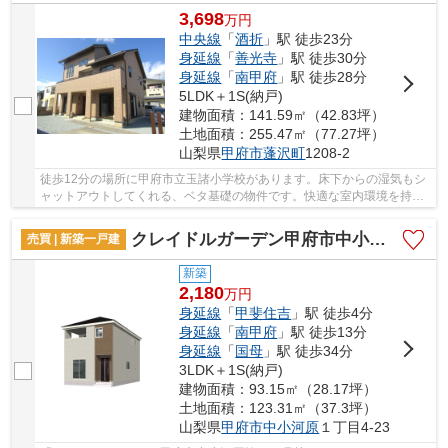
3,698
万
円
中央線
「
酒折
」駅 徒歩23分
身延線
「
善光寺
」駅 徒歩30分
身延線
「
南甲府
」駅 徒歩28分
5LDK＋1S(納戸)
建物面積：141.59㎡（42.83坪）
土地面積：255.47㎡（77.27坪）
山梨県
甲府市
蓬沢町
1208-2
徒歩12分の場所に甲府市立玉諸小学校があります。床下からの湿気もシ
ャットアウトしてくれる、ベタ基礎の物件です。快適な室内環境を持
つ、中古の一戸建て物件となっています。こちら...
クレイドルガーデン甲府市中小河原第1 1号棟
売買 | 新築一戸建
新築
2,180
万
円
身延線
「
甲斐住吉
」駅 徒歩4分
身延線
「
南甲府
」駅 徒歩13分
身延線
「
国母
」駅 徒歩34分
3LDK＋1S(納戸)
建物面積：93.15㎡（28.17坪）
土地面積：123.31㎡（37.3坪）
山梨県
甲府市
中小河原
１丁目4-23