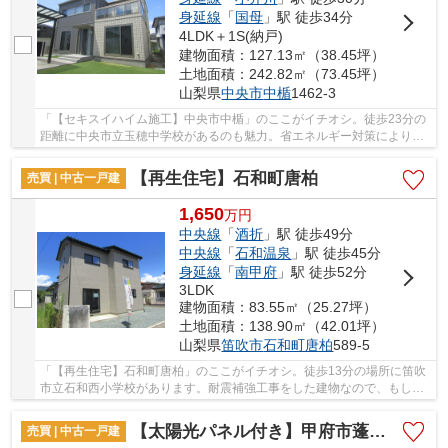
身延線
「
国母
」駅 徒歩34分
4LDK＋1S(納戸)
建物面積：127.13㎡（38.45坪）
土地面積：242.82㎡（73.45坪）
山梨県
中央市
中楯
1462-3
「【セキスイハイム施工】中央市中楯」のここがイチオシ。徒歩23分の
距離に中央市立玉穂中学校があるのも魅力。省エネルギー対策により断
熱性も高く、空調設備費も抑えられます。ベタ...
【再生住宅】石和町唐柏
売買 | 中古一戸建
1,650
万
円
中央線
「
酒折
」駅 徒歩49分
中央線
「
石和温泉
」駅 徒歩45分
身延線
「
南甲府
」駅 徒歩52分
3LDK
建物面積：83.55㎡（25.27坪）
土地面積：138.90㎡（42.01坪）
山梨県
笛吹市
石和町唐柏
589-5
「【再生住宅】石和町唐柏」のここがイチオシ。徒歩13分の場所に笛吹
市立石和西小学校があります。耐震補強工事をした建物なので、もしも
の時も安心です。こちらは中古の戸建て物件で...
【太陽光パネル付き】甲府市蓬沢町
売買 | 中古一戸建