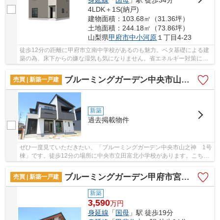
4LDK＋1S(納戸)
建物面積：103.68㎡（31.36坪）
土地面積：244.18㎡（73.86坪）
山梨県
甲府市
中小河原
１丁目4-23
徒歩12分の距離に甲府市立南中学校があるのも魅力。ベタ基礎による建
築の為、床下からの嫌な湿気も気になりません。省エネルギー対策によ
り断熱性も高く、空調設備費も抑えられます。...
ブルーミングガーデン中央市山之神 1号棟
売買 | 新築一戸建
新築
過去掲載物件
ぜひ一度見ていただきたい、「ブルーミングガーデン中央市山之神 1号
棟」です。徒歩12分の場所に中央市立田富北小学校があります。こちら
は省エネ対策にもご利用頂けます。ベタ基礎に...
ブルーミングガーデン甲府市宮原町 1号棟
売買 | 新築一戸建
新築
3,590
万
円
身延線
「
国母
」駅 徒歩19分