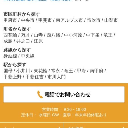
市区町村から探す
甲府市
/
中央市
/
甲斐市
/
南アルプス市
/
笛吹市
/
山梨市
町名から探す
西花輪
/
万才
/
山寺
/
西八幡
/
中小河原
/
中下条
/
竜王
/
成島
/
井之口
/
江原
路線から探す
身延線
/
中央線
駅から探す
国母
/
小井川
/
東花輪
/
常永
/
竜王
/
甲府
/
南甲府
/
甲斐上野
/
甲斐住吉
/
市川大門
電話でお問い合わせ
営業時間：
9:30～18:00
定休日：
水曜日 GW・夏季・年末年始休暇あり