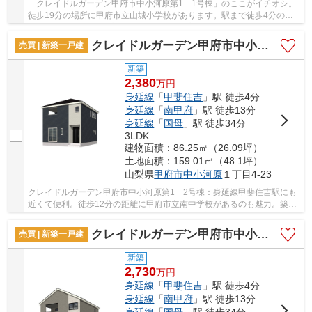
「クレイドルガーデン甲府市中小河原第1 1号棟」のここがイチオシ。
徒歩19分の場所に甲府市立山城小学校があります。駅まで徒歩4分の物
件です。省エネルギー対策により断熱性も高く、...
クレイドルガーデン甲府市中小河原第1 2号棟
売買 | 新築一戸建
新築
2,380
万
円
身延線
「
甲斐住吉
」駅 徒歩4分
身延線
「
南甲府
」駅 徒歩13分
身延線
「
国母
」駅 徒歩34分
3LDK
建物面積：86.25㎡（26.09坪）
土地面積：159.01㎡（48.1坪）
山梨県
甲府市
中小河原
１丁目4-23
クレイドルガーデン甲府市中小河原第1 2号棟：身延線甲斐住吉駅にも
近くて便利。徒歩12分の距離に甲府市立南中学校があるのも魅力。築2
年以内の築浅物件です。こちらは清潔感のある新...
クレイドルガーデン甲府市中小河原第1 3号棟
売買 | 新築一戸建
新築
2,730
万
円
身延線
「
甲斐住吉
」駅 徒歩4分
身延線
「
南甲府
」駅 徒歩13分
身延線
「
国母
」駅 徒歩34分