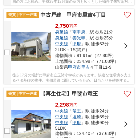
層の方にお勧め。平成29年12月築の室内も広々とした物件で来客応対に
も安心です。中古戸建てながら、室内はとても...
中古戸建 甲府市里吉4丁目
売買 | 中古一戸建
2,750
万
円
身延線
「
南甲府
」駅 徒歩21分
身延線
「
善光寺
」駅 徒歩25分
中央線
「
甲府
」駅 徒歩53分
2LDK＋1S(納戸)
建物面積：91.91㎡（27.80坪）
土地面積：234.98㎡（71.08坪）
山梨県
甲府市
里吉
４丁目11-9
徒歩17分の場所に甲府市立玉諸小学校があります。快適な住環境を支え
るベタ基礎の物件。南側道路に面しているため、日当たりを確保する事
が出来ます。こちらは中古一戸建ての物件です...
【再生住宅】甲斐市竜王
売買 | 中古一戸建
2,298
万
円
中央線
「
竜王
」駅 徒歩24分
中央線
「
塩崎
」駅 徒歩39分
中央線
「
甲府
」駅 徒歩90分
5LDK
建物面積：124.40㎡（37.63坪）