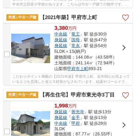
中央市立田富小学校があります。こちらは中古一戸建ての物件です。接
道幅が10m以上と安心な条件の物件です。一戸建...
【2021年築】甲府市上町
売買 | 中古一戸建
3,380
万
円
中央線
「
竜王
」駅 徒歩30分
身延線
「
国母
」駅 徒歩47分
身延線
「
常永
」駅 徒歩54分
5LDK＋1S(納戸)
建物面積：144.08㎡（43.58坪）
土地面積：241.14㎡（72.94坪）
山梨県
甲府市
上町
893-21
こだわりポイント満載の【2021年築】甲府市上町。近年関心が高まって
いるエコを意識した省エネ対策がなされています。結露やコールドラフ
トが起きにくい、高気密高断熱物件です。ベタ...
【再生住宅】甲府市東光寺3丁目
売買 | 中古一戸建
1,998
万
円
身延線
「
善光寺
」駅 徒歩13分
身延線
「
金手
」駅 徒歩13分
中央線
「
甲府
」駅 徒歩28分
3LDK
建物面積：87.77㎡（26.55坪）