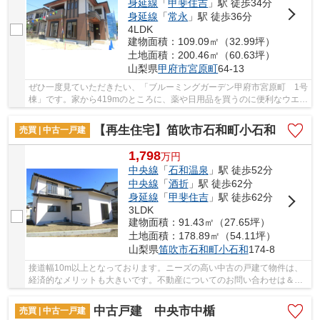
身延線
「
甲斐住吉
」駅 徒歩34分
身延線
「
常永
」駅 徒歩36分
4LDK
建物面積：109.09㎡（32.99坪）
土地面積：200.46㎡（60.63坪）
山梨県
甲府市
宮原町
64-13
ぜひ一度見ていただきたい、「ブルーミングガーデン甲府市宮原町 1号
棟」です。家から419mのところに、薬や日用品を買うのに便利なウエル
シア大里店があります。折上天井を利用して、...
【再生住宅】笛吹市石和町小石和
売買 | 中古一戸建
1,798
万
円
中央線
「
石和温泉
」駅 徒歩52分
中央線
「
酒折
」駅 徒歩62分
身延線
「
甲斐住吉
」駅 徒歩62分
3LDK
建物面積：91.43㎡（27.65坪）
土地面積：178.89㎡（54.11坪）
山梨県
笛吹市
石和町小石和
174-8
接道幅10m以上となっております。ニーズの高い中古の戸建て物件は、
経済的なメリットも大きいです。不動産についてのお問い合わせは＆
Lifeが承っております。中央線石和温泉近くの物...
中古戸建 中央市中楯
売買 | 中古一戸建