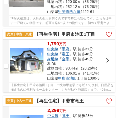
建物面積：120.00㎡（36.29坪）
土地面積：252.12㎡（76.26坪）
山梨県
甲斐市
西八幡
4422-61
準耐火構造は、火災の拡大を防ぐので非常時にも安心です。こちらは中
古一戸建ての物件です。前面道路6m以上の物件です。初めて甲斐市より
戸建て探しをされる方も、地域に特化した当社...
【再生住宅】甲府市池田1丁目
売買 | 中古一戸建
1,790
万
円
中央線
「
甲府
」駅 徒歩31分
中央線
「
竜王
」駅 徒歩48分
身延線
「
金手
」駅 徒歩45分
3LDK
建物面積：93.44㎡（28.26坪）
土地面積：136.91㎡（41.41坪）
山梨県
甲府市
池田
１丁目1390-3
【再生住宅】甲府市池田1丁目：中央線甲府駅にも近くて便利。日用品を
揃えるのに便利なホームセンター「くろがねや 池田店」まで、408mで
す。接道幅10m以上の条件付きの物件は車の出し...
【再生住宅】甲斐市竜王
売買 | 中古一戸建
2,298
万
円
中央線
「
竜王
」駅 徒歩23分