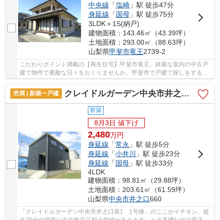
中央線
「
塩崎
」駅 徒歩47分
身延線
「
国母
」駅 徒歩75分
3LDK＋1S(納戸)
建物面積：143.46㎡（43.39坪）
土地面積：293.00㎡（88.63坪）
山梨県
甲斐市
竜王
2739-2
こだわりポイント満載の【再生住宅】甲斐市竜王。綺麗な室内の中古戸
建て物件で素敵な日々をおくりませんか。甲斐市で戸建て探しをする方
は、多種多様に物件を取り扱っている当社まで...
クレイドルガーデン中央市井之口第1 1号棟
売買 | 新築一戸建
新築
8月3日 値下げ
2,480
万
円
身延線
「
常永
」駅 徒歩5分
身延線
「
小井川
」駅 徒歩23分
身延線
「
国母
」駅 徒歩33分
4LDK
建物面積：98.81㎡（29.88坪）
土地面積：203.61㎡（61.59坪）
山梨県
中央市
井之口
660
「クレイドルガーデン中央市井之口第1 1号棟」のここがイチオシ。徒