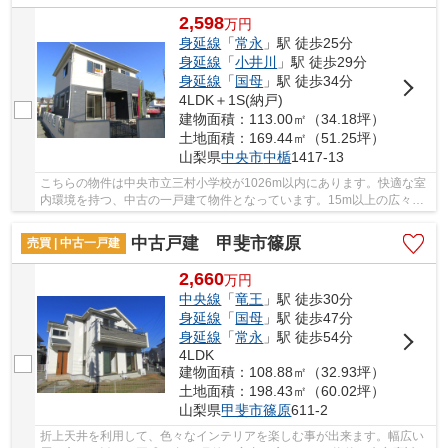
2,598
万
円
身延線
「
常永
」駅 徒歩25分
身延線
「
小井川
」駅 徒歩29分
身延線
「
国母
」駅 徒歩34分
4LDK＋1S(納戸)
建物面積：113.00㎡（34.18坪）
土地面積：169.44㎡（51.25坪）
山梨県
中央市
中楯
1417-13
こちらの物件は中央市立三村小学校が1026m以内にあります。快適な室
内環境を持つ、中古の一戸建て物件となっています。15m以上の広々と
した接道なので車をご利用される方でも心配いり...
中古戸建 甲斐市篠原
売買 | 中古一戸建
2,660
万
円
中央線
「
竜王
」駅 徒歩30分
身延線
「
国母
」駅 徒歩47分
身延線
「
常永
」駅 徒歩54分
4LDK
建物面積：108.88㎡（32.93坪）
土地面積：198.43㎡（60.02坪）
山梨県
甲斐市
篠原
611-2
折上天井を利用して、色々なインテリアを楽しむ事が出来ます。幅広い