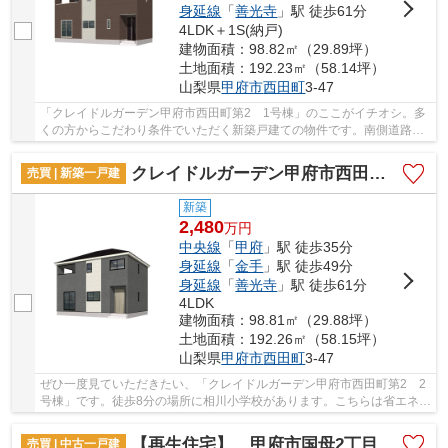
身延線
「
善光寺
」駅 徒歩61分
4LDK＋1S(納戸)
建物面積：98.82㎡（29.89坪）
土地面積：192.23㎡（58.14坪）
山梨県
甲府市
西田町
3-47
「クレイドルガーデン甲府市西田町第2 1号棟」のここがイチオシ。多
くの方からこだわり条件でいただく新築戸建ての物件です。南側道路に
接している物件なので日当たりがいいです。室...
クレイドルガーデン甲府市西田町第2 2号棟
売買 | 新築一戸建
新築
2,480
万
円
中央線
「
甲府
」駅 徒歩35分
身延線
「
金手
」駅 徒歩49分
身延線
「
善光寺
」駅 徒歩61分
4LDK
建物面積：98.81㎡（29.88坪）
土地面積：192.26㎡（58.15坪）
山梨県
甲府市
西田町
3-47
ぜひ一度見ていただきたい、「クレイドルガーデン甲府市西田町第2 2
号棟」です。徒歩8分の場所に相川小学校があります。こちらは省エネ対
策にもご利用頂けます。室内環境まで左右する...
【再生住宅】 甲府市国母2丁目
売買 | 中古一戸建