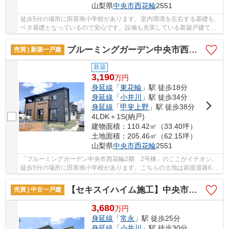
山梨県
中央市
西花輪
2551
徒歩5分の場所に田富南小学校があります。室内環境を左右する基礎も、
ベタ基礎となっているので安心です。設備も充実している新築戸建ての
物件はいかがでしょうか。地盤が弱いと大惨事...
ブルーミングガーデン中央市西花輪2期 2号棟
売買 | 新築一戸建
新築
3,190
万
円
身延線
「
東花輪
」駅 徒歩18分
身延線
「
小井川
」駅 徒歩34分
身延線
「
甲斐上野
」駅 徒歩38分
4LDK＋1S(納戸)
建物面積：110.42㎡（33.40坪）
土地面積：205.46㎡（62.15坪）
山梨県
中央市
西花輪
2551
「ブルーミングガーデン中央市西花輪2期 2号棟」のここがイチオシ。
徒歩5分の場所に田富南小学校があります。こちらの土地は前面道路6m
以上です。コチラの物件は、新築の戸建て物件で...
【セキスイハイム施工】中央市中楯
売買 | 中古一戸建
3,680
万
円
身延線
「
常永
」駅 徒歩25分
身延線
「
小井川
」駅 徒歩30分