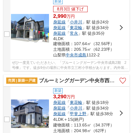
新築
8月3日 値下げ
2,990
万
円
身延線
「
小井川
」駅 徒歩24分
身延線
「
東花輪
」駅 徒歩34分
身延線
「
常永
」駅 徒歩35分
4LDK
建物面積：107.64㎡（32.56坪）
土地面積：205.75㎡（62.23坪）
山梨県
中央市
成島
1122-2
ぜひ一度見ていただきたい、「ブルーミングガーデン中央市成島2期 2
号棟」です。徒歩9分の場所に中央市立三村小学校があります。内外装共
に綺麗な新築戸建ての物件はいかがでしょうか...
ブルーミングガーデン中央市西花輪2期 1号棟
売買 | 新築一戸建
新築
3,290
万
円
身延線
「
東花輪
」駅 徒歩18分
身延線
「
小井川
」駅 徒歩34分
身延線
「
甲斐上野
」駅 徒歩38分
4LDK＋1S(納戸)
建物面積：113.65㎡（34.37坪）
土地面積：204.98㎡（62坪）