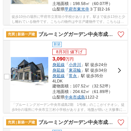
土地面積：198.58㎡（60.07坪）
山梨県
甲府市
東光寺
３丁目2-16
徒歩10分の場所に甲府市立里垣小学校があります。駅まで徒歩13分と少
し離れている物件です。こちらの物件は中古戸建物件です。こちらは耐
震補強工事済の建物です。身延線善光寺付近の...
ブルーミングガーデン中央市成島2期 1号棟
売買 | 新築一戸建
新築
8月3日 値下げ
3,090
万
円
身延線
「
小井川
」駅 徒歩24分
身延線
「
東花輪
」駅 徒歩34分
身延線
「
常永
」駅 徒歩35分
4LDK
建物面積：107.52㎡（32.52坪）
土地面積：204.62㎡（61.89坪）
山梨県
中央市
成島
1122-2
「ブルーミングガーデン中央市成島2期 1号棟」のここがイチオシ。徒
歩9分の場所に中央市立三村小学校があります。地盤が弱いと大惨事にな
りかねませんので地盤調査はとても大切です。...
ブルーミングガーデン中央市成島2期 2号棟
売買 | 新築一戸建