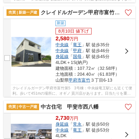
ん。初めてのマイホームに新築戸建てはいかが...
クレイドルガーデン甲府市富竹第5 3号棟
売買 | 新築一戸建
新築
8月10日 値下げ
2,580
万
円
中央線
「
竜王
」駅 徒歩35分
中央線
「
甲府
」駅 徒歩46分
身延線
「
国母
」駅 徒歩45分
4LDK＋1S(納戸)
建物面積：107.72㎡（32.58坪）
土地面積：204.40㎡（61.83坪）
山梨県
甲府市
富竹
３丁目6-13
クレイドルガーデン甲府市富竹第5 3号棟：中央線竜王駅にも近くて便
利。歩いて451mの場所に、オギノ 貢川店があります。日当たりを重視
している方に適した南側道路になります。多くの...
中古住宅 甲斐市西八幡
売買 | 中古一戸建
2,730
万
円
身延線
「
常永
」駅 徒歩50分
中央線
「
竜王
」駅 徒歩53分
4LDK