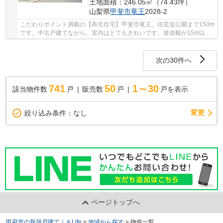
土地面積：246.05㎡（74.43坪）
山梨県
甲斐市
竜王
2028-2
こだわりポイント満載の【再生住宅】甲斐市竜王。信玄堤公園まで150m
です。中古戸建てながら、室内はとてもきれいです。接道幅が15m以上
ある物件です。甲斐市にある戸建て探しのご依頼...
次の30件へ
741
50
1～30
該当物件数
戸
販売数
戸
戸を表示
変更
絞り込み条件：
なし
ページトップへ
甲府市の新築戸建て｜＆Life
>
地域から探す
>
物件一覧