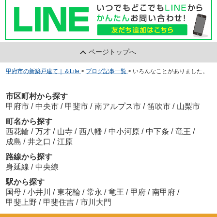
ページトップへ
甲府市の新築戸建て｜＆Life
>
ブログ記事一覧
>
いろんなことがありました。
市区町村から探す
甲府市
/
中央市
/
甲斐市
/
南アルプス市
/
笛吹市
/
山梨市
町名から探す
西花輪
/
万才
/
山寺
/
西八幡
/
中小河原
/
中下条
/
竜王
/
成島
/
井之口
/
江原
路線から探す
身延線
/
中央線
駅から探す
国母
/
小井川
/
東花輪
/
常永
/
竜王
/
甲府
/
南甲府
/
甲斐上野
/
甲斐住吉
/
市川大門