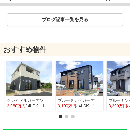
ブログ記事一覧を見る
おすすめ物件
クレイドルガーデン甲府市富竹第5 3号棟
ブルーミングガーデン中央市西花輪2期 2号棟
2,680万円
/ 4LDK＋1S(納戸)
3,190万円
/ 4LDK＋1S(納戸)
3,290万円
/ 