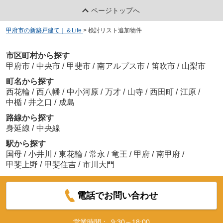
ページトップへ
甲府市の新築戸建て｜＆Life
>
検討リスト追加物件
市区町村から探す
甲府市
/
中央市
/
甲斐市
/
南アルプス市
/
笛吹市
/
山梨市
町名から探す
西花輪
/
西八幡
/
中小河原
/
万才
/
山寺
/
西田町
/
江原
/
中楯
/
井之口
/
成島
路線から探す
身延線
/
中央線
駅から探す
国母
/
小井川
/
東花輪
/
常永
/
竜王
/
甲府
/
南甲府
/
甲斐上野
/
甲斐住吉
/
市川大門
電話でお問い合わせ
営業時間：
9:30～18:00