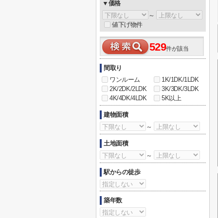
▼価格
～
値下げ物件
529
件が該当
間取り
ワンルーム
1K/1DK/1LDK
2K/2DK/2LDK
3K/3DK/3LDK
4K/4DK/4LDK
5K以上
建物面積
～
土地面積
～
駅からの徒歩
築年数