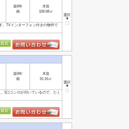
築8年
木造
南
108.88㎡
選択
▼
す。TVインターフォン付きの物件で
築9年
木造
南
91.91㎡
選択
▼
。3口コンロが付いているので、たく