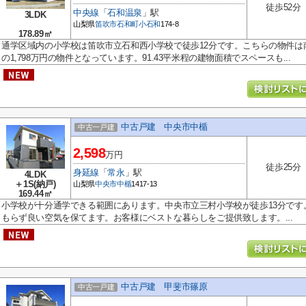
徒歩52分
中央線
「
石和温泉
」駅
3LDK
山梨県
笛吹市
石和町小石和
174-8
178.89㎡
通学区域内の小学校は笛吹市立石和西小学校で徒歩12分です。こちらの物件は
の1,798万円の物件となっています。91.43平米程の建物面積でスペースも...
中古戸建 中央市中楯
中古一戸建
2,598
万円
徒歩25分
身延線
「
常永
」駅
4LDK
＋1S(納戸)
山梨県
中央市
中楯
1417-13
169.44㎡
小学校が十分通学できる範囲にあります。中央市立三村小学校が徒歩13分です
もらず良い空気を保てます。お客様にベストな暮らしをご提供致します。...
中古戸建 甲斐市篠原
中古一戸建