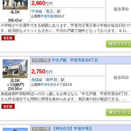
2,660
万円
徒歩30分
中央線
「
竜王
」駅
4LDK
山梨県
甲斐市
篠原
611-2
198.43㎡
小学校が十分通学できる範囲にあります。甲斐市立竜王南小学校が徒歩13分で
す。経済的なメリットも大きい、中古の戸建て物件となっております。＆ Li...
中古戸建 甲府市里吉4丁目
中古一戸建
2,750
万円
徒歩21分
身延線
「
南甲府
」駅
2LDK
＋1S(納戸)
山梨県
甲府市
里吉
４丁目11-9
234.98㎡
身延線南甲府駅周辺への引っ越しをお考えなら「中古戸建 甲府市里吉4丁目」
さん作る場合でも同時に料理を進められます。来訪者の顔が確認できる、...
【再生住宅】甲斐市竜王
中古一戸建