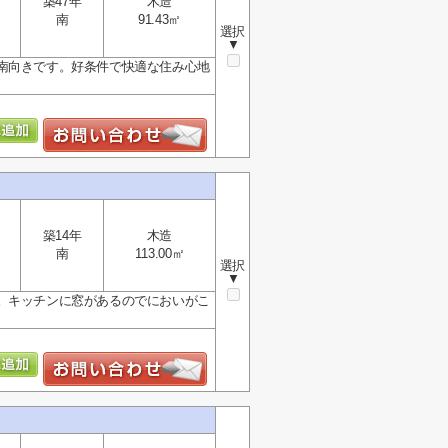
築47年
木造
南
91.43㎡
選択
▼
南向きです。好条件で快適な住み心地
築14年
木造
南
113.00㎡
選択
▼
。キッチンに窓があるのでにおいがこ