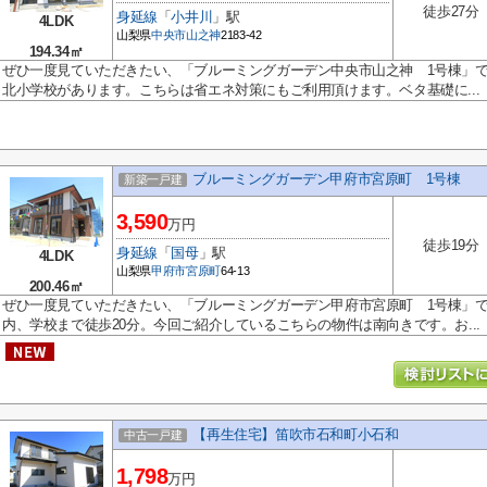
徒歩27分
身延線
「
小井川
」駅
4LDK
山梨県
中央市
山之神
2183-42
194.34㎡
ぜひ一度見ていただきたい、「ブルーミングガーデン中央市山之神 1号棟」で
北小学校があります。こちらは省エネ対策にもご利用頂けます。ベタ基礎に...
ブルーミングガーデン甲府市宮原町 1号棟
新築一戸建
3,590
万円
徒歩19分
身延線
「
国母
」駅
4LDK
山梨県
甲府市
宮原町
64-13
200.46㎡
ぜひ一度見ていただきたい、「ブルーミングガーデン甲府市宮原町 1号棟」
内、学校まで徒歩20分。今回ご紹介しているこちらの物件は南向きです。お...
【再生住宅】笛吹市石和町小石和
中古一戸建
1,798
万円