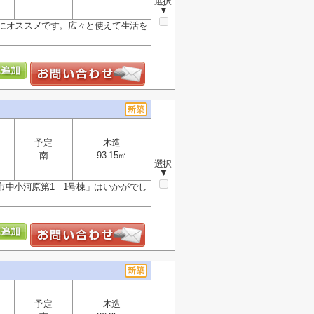
選択
▼
方にオススメです。広々と使えて生活を
予定
木造
南
93.15㎡
選択
▼
中小河原第1 1号棟」はいかがでし
予定
木造