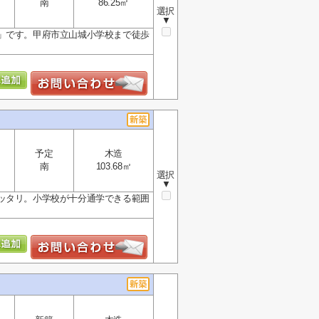
南
86.25㎡
選択
▼
」です。甲府市立山城小学校まで徒歩
予定
木造
南
103.68㎡
選択
▼
ッタリ。小学校が十分通学できる範囲