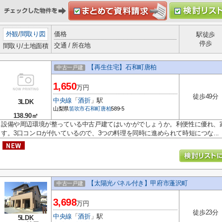
外観
/
間取り図
価格
駅徒歩
停歩
交通 / 所在地
間取り/土地面積
【再生住宅】石和町唐柏
中古一戸建
1,650
万円
徒歩49分
中央線
「
酒折
」駅
3LDK
山梨県
笛吹市
石和町唐柏
589-5
138.90㎡
設備や周辺環境が整っている中古戸建てはいかがでしょうか。利便性に優れ、家
す。3口コンロが付いているので、3つの料理を同時に進められて時短につな...
【太陽光パネル付き】甲府市蓬沢町
中古一戸建
3,698
万円
徒歩23分
中央線
「
酒折
」駅
5LDK