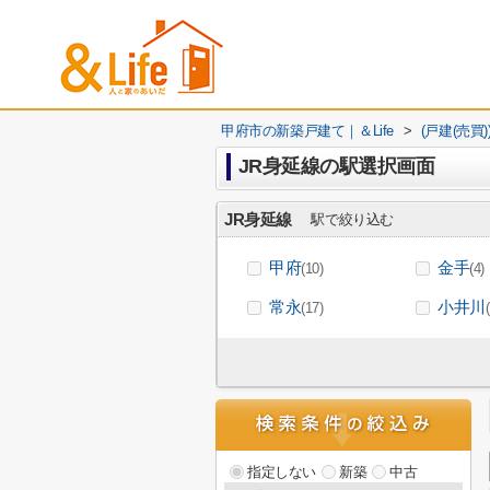
甲府市の新築戸建て｜＆Life
>
(戸建(売買
JR身延線の駅選択画面
JR身延線
駅で絞り込む
甲府
金手
(10)
(4)
常永
小井川
(17)
指定しない
新築
中古