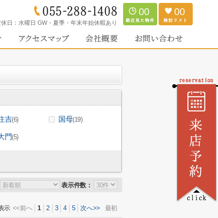
00
00
定休日：
水曜日 GW・夏季・年末年始休暇あり
住吉
国母
(6)
(19)
大門
(5)
表示件数：
表示
<<前へ
1
2
3
4
5
次へ>>
最初