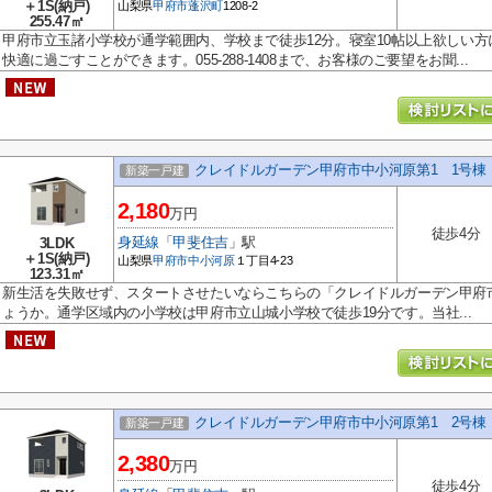
＋1S(納戸)
山梨県
甲府市
蓬沢町
1208-2
255.47㎡
甲府市立玉諸小学校が通学範囲内、学校まで徒歩12分。寝室10帖以上欲しい
快適に過ごすことができます。055-288-1408まで、お客様のご要望をお聞...
クレイドルガーデン甲府市中小河原第1 1号棟
新築一戸建
2,180
万円
徒歩4分
身延線
「
甲斐住吉
」駅
3LDK
＋1S(納戸)
山梨県
甲府市
中小河原
１丁目4-23
123.31㎡
新生活を失敗せず、スタートさせたいならこちらの「クレイドルガーデン甲府市
ょうか。通学区域内の小学校は甲府市立山城小学校で徒歩19分です。当社...
クレイドルガーデン甲府市中小河原第1 2号棟
新築一戸建
2,380
万円
徒歩4分