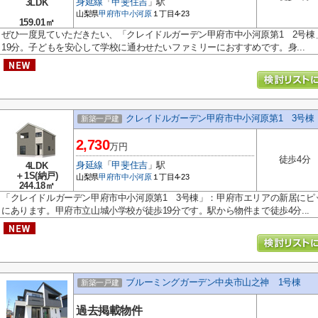
身延線
「
甲斐住吉
」駅
3LDK
山梨県
甲府市
中小河原
１丁目4-23
159.01㎡
ぜひ一度見ていただきたい、「クレイドルガーデン甲府市中小河原第1 2号棟
19分。子どもを安心して学校に通わせたいファミリーにおすすめです。身...
クレイドルガーデン甲府市中小河原第1 3号棟
新築一戸建
2,730
万円
徒歩4分
身延線
「
甲斐住吉
」駅
4LDK
＋1S(納戸)
山梨県
甲府市
中小河原
１丁目4-23
244.18㎡
「クレイドルガーデン甲府市中小河原第1 3号棟」：甲府市エリアの新居にピ
にあります。甲府市立山城小学校が徒歩19分です。駅から物件まで徒歩4分...
ブルーミングガーデン中央市山之神 1号棟
新築一戸建
過去掲載物件