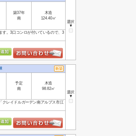
築37年
木造
南
124.40㎡
選択
▼
ます。3口コンロが付いているので、3
棟
予定
木造
南
98.82㎡
選択
▼
「クレイドルガーデン南アルプス市江