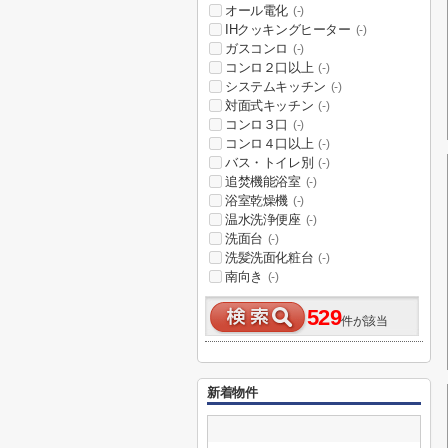
オール電化
(-)
IHクッキングヒーター
(-)
ガスコンロ
(-)
コンロ２口以上
(-)
システムキッチン
(-)
対面式キッチン
(-)
コンロ３口
(-)
コンロ４口以上
(-)
バス・トイレ別
(-)
追焚機能浴室
(-)
浴室乾燥機
(-)
温水洗浄便座
(-)
洗面台
(-)
洗髪洗面化粧台
(-)
南向き
(-)
529
件が該当
新着物件