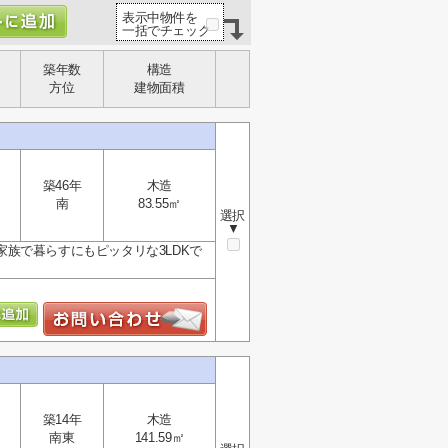
表示中物件を
一括でチェック
築年数
構造
方位
建物面積
築46年
木造
南
83.55㎡
選択
▼
族で暮らすにもピッタリな3LDKで
築14年
木造
南東
141.59㎡