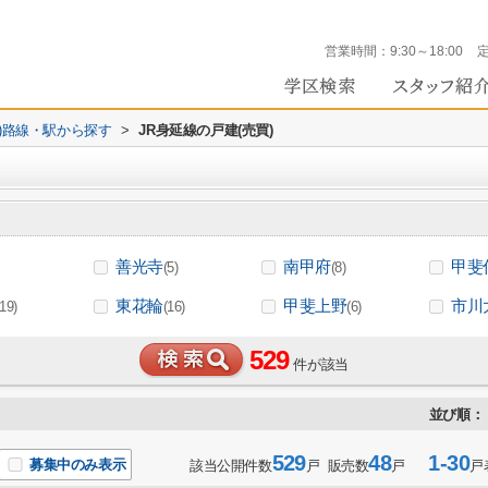
営業時間：
9:30～18:00
))路線・駅から探す
>
JR身延線の戸建(売買)
善光寺
南甲府
甲斐
(5)
(8)
東花輪
甲斐上野
市川
(19)
(16)
(6)
529
件が該当
並び順：
529
48
1-30
募集中のみ表示
該当公開件数
戸 販売数
戸
戸