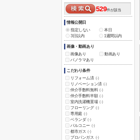
529
件が該当
情報公開日
指定しない
本日
3日以内
1週間以内
画像・動画あり
画像あり
動画あり
パノラマあり
こだわり条件
リフォーム済
(-)
リノベーション済
(-)
仲介手数料無料
(-)
仲介手数料半額
(-)
室内洗濯機置場
(-)
フローリング
(-)
専用庭
(-)
ベランダ
(-)
バルコニー
(-)
都市ガス
(-)
プロパンガス
(-)