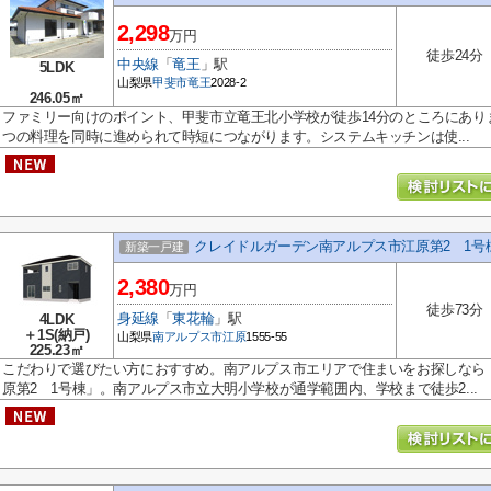
2,298
万円
徒歩24分
中央線
「
竜王
」駅
5LDK
山梨県
甲斐市
竜王
2028-2
246.05㎡
ファミリー向けのポイント、甲斐市立竜王北小学校が徒歩14分のところにあり
つの料理を同時に進められて時短につながります。システムキッチンは使...
クレイドルガーデン南アルプス市江原第2 1号
新築一戸建
2,380
万円
徒歩73分
身延線
「
東花輪
」駅
4LDK
＋1S(納戸)
山梨県
南アルプス市
江原
1555-55
225.23㎡
こだわりで選びたい方におすすめ。南アルプス市エリアで住まいをお探しなら
原第2 1号棟」。南アルプス市立大明小学校が通学範囲内、学校まで徒歩2...