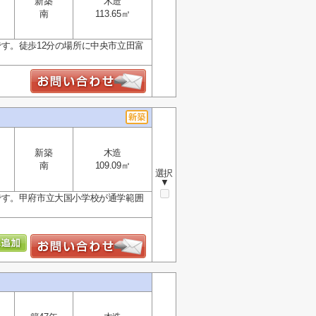
新築
木造
南
113.65㎡
す。徒歩12分の場所に中央市立田富
新築
木造
南
109.09㎡
選択
▼
です。甲府市立大国小学校が通学範囲