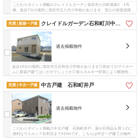
こだわりポイント満載のクレイドルガーデン笛吹市八代町南第2 1号
棟。徒歩7分の場所に笛吹市立八代小学校があります。安心の前面道路
6m以上の条件を備えております。こちらは省エネ対...
クレイドルガーデン石和町川中島第2 1号棟
売買 | 新築一戸建
過去掲載物件
徒歩18分の場所に笛吹市立石和北小学校があります◎初めてのマイホー
ムに新築戸建てはいかがでしょうか◎省エネルギー対策により断熱性も
高く、空調設備費も抑えられます◎害虫の侵入や床...
中古戸建 石和町井戸
売買 | 中古一戸建
過去掲載物件
こだわりポイント満載の中古戸建 石和町井戸。薬や日用品を買うのに
便利なウエルシア石和店まで415mです。こちらは中古一戸建ての物件で
す。木の温もりも感じることのできる、2019年7...