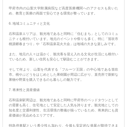
甲府市内の山梨大学附属病院など高度医療機関へのアクセスも良いた
め、教育と医療の両面で安心できる環境が整っています。
6. 地域コミュニティと文化
石和温泉エリアは、観光地であると同時に「住むまち」としてのコミュ
ニティも根付いています。地元のイベントや祭りも多く、特に「笛吹市
桃源郷春まつり」や「石和温泉花火大会」は地域の大きな楽しみです。
また、地元の人々は温かく、観光客を迎え入れる文化が生活にも根付い
ているため、新しい住民も安心して馴染むことができます。
そして何より、山梨を代表する「フルーツ王国」の中心地である笛吹
市。桃やぶどうをはじめとした果樹園が周辺に広がり、直売所で新鮮な
果物や野菜を購入できるのも暮らしの魅力です。
7. 将来性と資産価値
石和温泉駅周辺は、観光地であると同時に甲府市のベッドタウンとして
の需要も高く、住宅地として安定した人気を誇ります。観光地としての
知名度と交通利便性、生活環境の整備が揃っているため、将来的にも資
産価値が見込めるエリアです。
特急停車駅という希少性も加わり、今後も安定的な発展が期待できま