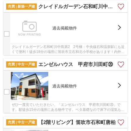
クレイドルガーデン石和町川中島第2 2号棟
売買 | 新築一戸建
過去掲載物件
クレイドルガーデン石和町川中島第2 2号棟：中央線石和温泉駅にも近
くて便利！徒歩18分の場所に笛吹市立石和北小学校があります！内外装
共に綺麗な新築戸建ての物件はいかがでしょう...
エンゼルハウス 甲府市川田町⑳
売買 | 中古一戸建
過去掲載物件
ぜひ一度見ていただきたい、「エンゼルハウス 甲府市川田町⑳」で
す。駅徒歩15分の場所にある物件です。ベタ基礎なので床下の湿気も気
になりません。戸建て物件をご検討なら、コチラの...
【2階リビング】笛吹市石和町唐柏
売買 | 中古一戸建