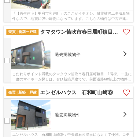
「【再生住宅】甲府市和戸町」のここがイチオシ。耐震補強工事済み物
件なので、地震に強い建物になっています。こちらの物件は中古戸建物
件です。接道10メートル以上あると非常時にも...
タマタウン笛吹市春日居町鎮目 1号棟
売買 | 新築一戸建
過去掲載物件
こだわりポイント満載のタマタウン笛吹市春日居町鎮目 1号棟。一生に
一度のマイホーム探しは、ぜひ新築戸建てで。前面道路6m以上の物件で
す。新築の物件を検討中の方はぜひ一度こちら...
エンゼルハウス 石和町山崎⑥
売買 | 新築一戸建
過去掲載物件
エンゼルハウス 石和町山崎⑥：中央線石和温泉にも近くて便利。コチ