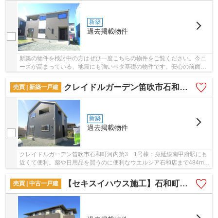
新築
過去掲載物件
新築の物件を検討中の方はぜひ一度こちらの物件をご覧ください。今ニ
ーズが高まっている、地震にも強いベタ基礎の物件です。安心の前面道
路6m以上の条件を備えております。近年関心が...
クレイドルガーデン笛吹市石和町河内第3 1号棟
売買 | 新築一戸建
新築
過去掲載物件
クレイドルガーデン笛吹市石和町河内第3 1号棟：身延線南甲府駅にも
近くて便利。薬や日用品を買うのに便利なウエルシア石和店まで484mで
す。好評の新築物件なので、おすすめです。ベ...
【セキスイハウス施工】石和町唐柏
売買 | 中古一戸建