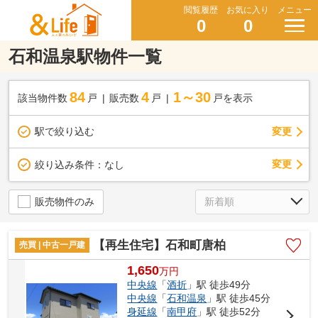
閲覧履歴
お気に入り
メニュー
0
0
石和温泉駅物件一覧
84
4
1～30
該当物件数
戸
販売数
戸
戸を表示
駅で絞り込む
変更
変更
絞り込み条件：
なし
販売物件のみ
【再生住宅】石和町唐柏
売買 | 中古一戸建
1,650
万
円
中央線
「
酒折
」駅 徒歩49分
中央線
「
石和温泉
」駅 徒歩45分
身延線
「
南甲府
」駅 徒歩52分