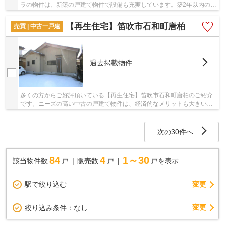
ラの物件は、新築の戸建て物件で設備も充実しています。築2年以内の物
件ですので、外観もキレイです。駅徒歩10分の...
【再生住宅】笛吹市石和町唐柏
売買 | 中古一戸建
過去掲載物件
多くの方からご好評頂いている【再生住宅】笛吹市石和町唐柏のご紹介
です。ニーズの高い中古の戸建て物件は、経済的なメリットも大きいで
す。平屋で過ごすのはいかがですか。接道幅10m...
次の30件へ
84
4
1～30
該当物件数
戸
販売数
戸
戸を表示
駅で絞り込む
変更
変更
絞り込み条件：
なし