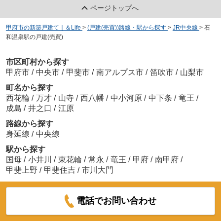
ページトップへ
甲府市の新築戸建て｜＆Life
>
(戸建(売買))路線・駅から探す
>
JR中央線
>
石
和温泉駅の戸建(売買)
市区町村から探す
甲府市
/
中央市
/
甲斐市
/
南アルプス市
/
笛吹市
/
山梨市
町名から探す
西花輪
/
万才
/
山寺
/
西八幡
/
中小河原
/
中下条
/
竜王
/
成島
/
井之口
/
江原
路線から探す
身延線
/
中央線
駅から探す
国母
/
小井川
/
東花輪
/
常永
/
竜王
/
甲府
/
南甲府
/
甲斐上野
/
甲斐住吉
/
市川大門
電話でお問い合わせ