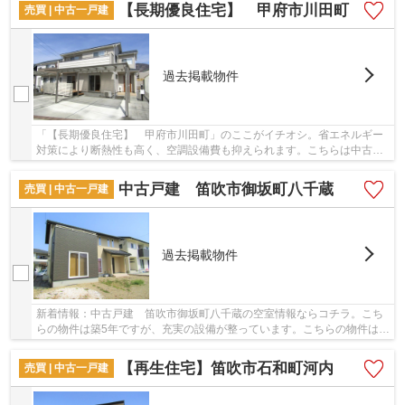
【長期優良住宅】 甲府市川田町
売買 | 中古一戸建
過去掲載物件
「【長期優良住宅】 甲府市川田町」のここがイチオシ。省エネルギー
対策により断熱性も高く、空調設備費も抑えられます。こちらは中古一
戸建ての物件です。南側道路に面しているため...
中古戸建 笛吹市御坂町八千蔵
売買 | 中古一戸建
過去掲載物件
新着情報：中古戸建 笛吹市御坂町八千蔵の空室情報ならコチラ。こち
らの物件は築5年ですが、充実の設備が整っています。こちらの物件は中
古戸建物件です。前面道路6m以上の物件です。...
【再生住宅】笛吹市石和町河内
売買 | 中古一戸建