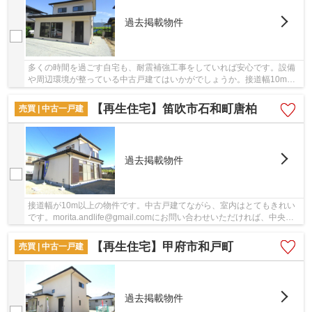
過去掲載物件
多くの時間を過ごす自宅も、耐震補強工事をしていれば安心です。設備
や周辺環境が整っている中古戸建てはいかがでしょうか。接道幅10m以
上というこだわり条件が適用される物件です。＆...
【再生住宅】笛吹市石和町唐柏
売買 | 中古一戸建
過去掲載物件
接道幅が10m以上の物件です。中古戸建てながら、室内はとてもきれい
です。morita.andlife@gmail.comにお問い合わせいただければ、中央線
石和温泉周辺の不動産情報をご紹介させていただ...
【再生住宅】甲府市和戸町
売買 | 中古一戸建
過去掲載物件