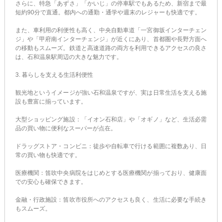
さらに、特急「あずさ」「かいじ」の停車駅でもあるため、新宿まで最
短約90分で直通。都内への通勤・通学や週末のレジャーも快適です。
また、車利用の利便性も高く、中央自動車道「一宮御坂インターチェン
ジ」や「甲府南インターチェンジ」が近くにあり、首都圏や長野方面へ
の移動もスムーズ。鉄道と高速道路の両方を利用できるアクセスの良さ
は、石和温泉駅周辺の大きな魅力です。
3. 暮らしを支える生活利便性
観光地というイメージが強い石和温泉ですが、実は日常生活を支える施
設も豊富に揃っています。
大型ショッピング施設：「イオン石和店」や「オギノ」など、生活必需
品の買い物に便利なスーパーが点在。
ドラッグストア・コンビニ：徒歩や自転車で行ける範囲に複数あり、日
常の買い物も快適です。
医療機関：笛吹中央病院をはじめとする医療機関が揃っており、健康面
での安心も確保できます。
金融・行政施設：笛吹市役所へのアクセスも良く、生活に必要な手続き
もスムーズ。