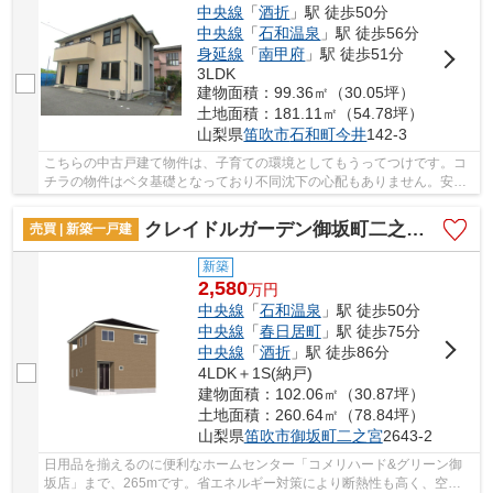
中央線
「
酒折
」駅 徒歩50分
中央線
「
石和温泉
」駅 徒歩56分
身延線
「
南甲府
」駅 徒歩51分
3LDK
建物面積：99.36㎡（30.05坪）
土地面積：181.11㎡（54.78坪）
山梨県
笛吹市
石和町今井
142-3
こちらの中古戸建て物件は、子育ての環境としてもうってつけです。コ
チラの物件はベタ基礎となっており不同沈下の心配もありません。安心
の前面道路6m以上の条件を備えております。気...
クレイドルガーデン御坂町二之宮第2 1号棟
売買 | 新築一戸建
新築
2,580
万
円
中央線
「
石和温泉
」駅 徒歩50分
中央線
「
春日居町
」駅 徒歩75分
中央線
「
酒折
」駅 徒歩86分
4LDK＋1S(納戸)
建物面積：102.06㎡（30.87坪）
土地面積：260.64㎡（78.84坪）
山梨県
笛吹市
御坂町二之宮
2643-2
日用品を揃えるのに便利なホームセンター「コメリハード&グリーン御
坂店」まで、265mです。省エネルギー対策により断熱性も高く、空調