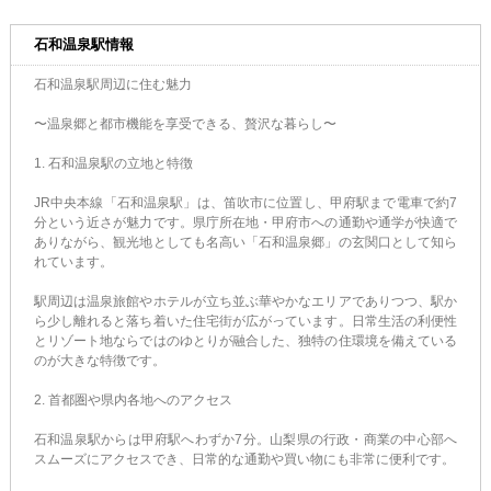
石和温泉駅情報
石和温泉駅周辺に住む魅力
〜温泉郷と都市機能を享受できる、贅沢な暮らし〜
1. 石和温泉駅の立地と特徴
JR中央本線「石和温泉駅」は、笛吹市に位置し、甲府駅まで電車で約7
分という近さが魅力です。県庁所在地・甲府市への通勤や通学が快適で
ありながら、観光地としても名高い「石和温泉郷」の玄関口として知ら
れています。
駅周辺は温泉旅館やホテルが立ち並ぶ華やかなエリアでありつつ、駅か
ら少し離れると落ち着いた住宅街が広がっています。日常生活の利便性
とリゾート地ならではのゆとりが融合した、独特の住環境を備えている
のが大きな特徴です。
2. 首都圏や県内各地へのアクセス
石和温泉駅からは甲府駅へわずか7分。山梨県の行政・商業の中心部へ
スムーズにアクセスでき、日常的な通勤や買い物にも非常に便利です。