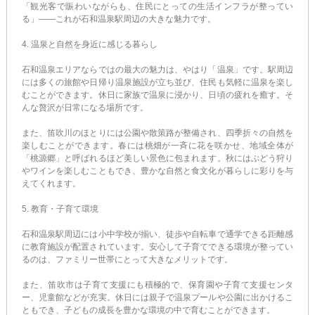
「観光客で賑わいながらも、住民にとっての生活インフラが整ってい
る」――これが石和温泉駅周辺の大きな魅力です。
4. 温泉と自然を身近に感じる暮らし
石和温泉エリアならではの最大の魅力は、やはり「温泉」です。駅周辺
には多くの旅館や日帰り温泉施設が立ち並び、住民も気軽に温泉を楽し
むことができます。休日に家族で温泉に浸かり、日頃の疲れを癒す。そ
んな贅沢が日常になる場所です。
また、笛吹川のほとりには公園や散策路が整備され、四季折々の自然を
楽しむことができます。春には桃畑が一斉に花を咲かせ、地域全体が
「桃源郷」と呼ばれるほど美しい景色に包まれます。秋にはぶどう狩り
やワインを楽しむこともでき、豊かな自然と食文化が暮らしに彩りを与
えてくれます。
5. 教育・子育て環境
石和温泉駅周辺には小中学校が揃い、徒歩や自転車で通学できる距離感
に教育施設が配置されています。安心して子育てできる環境が整ってい
るのは、ファミリー世帯にとって大きなメリットです。
また、笛吹市は子育て支援にも積極的で、保育園や子育て支援センタ
ー、児童館などが充実。休日には親子で温泉プールや公園に出かけるこ
ともでき、子どもの成長を豊かな環境の中で育むことができます。