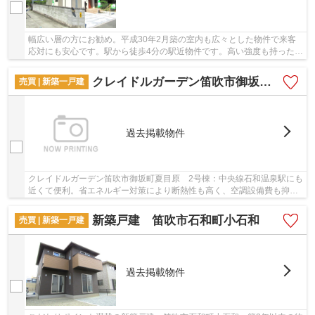
幅広い層の方にお勧め。平成30年2月築の室内も広々とした物件で来客
応対にも安心です。駅から徒歩4分の駅近物件です。高い強度も持ったベ
タ基礎の物件は、不同沈下にも強く安心です。...
クレイドルガーデン笛吹市御坂町夏目原 2号棟
売買 | 新築一戸建
過去掲載物件
クレイドルガーデン笛吹市御坂町夏目原 2号棟：中央線石和温泉駅にも
近くて便利。省エネルギー対策により断熱性も高く、空調設備費も抑え
られます。南側に道路があるため十分な日当た...
新築戸建 笛吹市石和町小石和
売買 | 新築一戸建
過去掲載物件