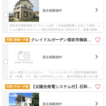
過去掲載物件
笛吹市石和町唐柏【リフォーム済】：中央線酒折駅にも近くて便利。こ
ちらの物件からローソン 笛吹石和河内店まで261mです。道路が南側に
面しているので、とてもニーズが高いです。経済...
クレイドルガーデン笛吹市御坂町夏目原 1号棟
売買 | 新築一戸建
過去掲載物件
ぜひ一度見ていただきたい、「クレイドルガーデン笛吹市御坂町夏目
原 1号棟」です。家から347mのところに、薬や日用品を買うのに便利
なウエルシアマーケットタウン御坂店があります。...
【太陽光発電システム付】石和町松本
売買 | 中古一戸建
過去掲載物件