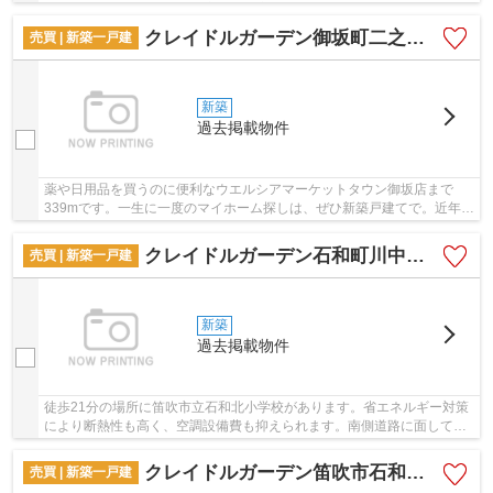
設備費も抑えられます。快適な住環境を支える...
クレイドルガーデン御坂町二之宮第2 2号棟
売買 | 新築一戸建
新築
過去掲載物件
薬や日用品を買うのに便利なウエルシアマーケットタウン御坂店まで
339mです。一生に一度のマイホーム探しは、ぜひ新築戸建てで。近年関
心が高まっているエコを意識した省エネ対策がな...
クレイドルガーデン石和町川中島第3 1号棟
売買 | 新築一戸建
新築
過去掲載物件
徒歩21分の場所に笛吹市立石和北小学校があります。省エネルギー対策
により断熱性も高く、空調設備費も抑えられます。南側道路に面してい
るため、日当たりを確保する事が出来ます。綺...
クレイドルガーデン笛吹市石和町河内第3 2号棟
売買 | 新築一戸建