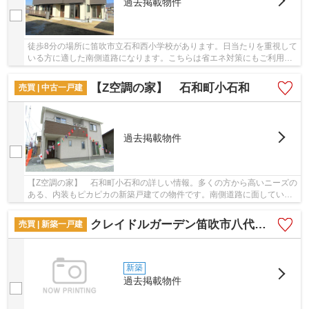
過去掲載物件
徒歩8分の場所に笛吹市立石和西小学校があります。日当たりを重視して
いる方に適した南側道路になります。こちらは省エネ対策にもご利用頂
けます。安心快適なベタ基礎の物件のため、地...
【Z空調の家】 石和町小石和
売買 | 中古一戸建
過去掲載物件
【Z空調の家】 石和町小石和の詳しい情報。多くの方から高いニーズの
ある、内装もピカピカの新築戸建ての物件です。南側道路に面している
ため、日当たりを確保する事が出来ます。令和...
クレイドルガーデン笛吹市八代町南第2 1号棟
売買 | 新築一戸建
新築
過去掲載物件