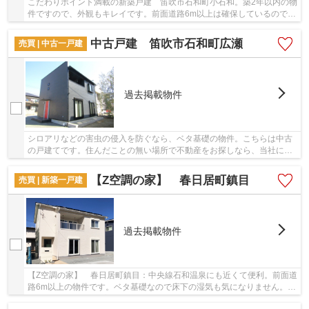
こだわりポイント満載の新築戸建 笛吹市石和町小石和。築2年以内の物
件ですので、外観もキレイです。前面道路6m以上は確保しているので車
の出し入れもラクラクです。築5年以内のまだ...
中古戸建 笛吹市石和町広瀬
売買 | 中古一戸建
過去掲載物件
シロアリなどの害虫の侵入を防ぐなら、ベタ基礎の物件。こちらは中古
の戸建てです。住んだことの無い場所で不動産をお探しなら、当社にお
任せください。地元を知り尽くしたスタッフが...
【Z空調の家】 春日居町鎮目
売買 | 新築一戸建
過去掲載物件
【Z空調の家】 春日居町鎮目：中央線石和温泉にも近くて便利。前面道
路6m以上の物件です。ベタ基礎なので床下の湿気も気になりません。新
築戸建ての物件は、室内のレイアウトも自分好...