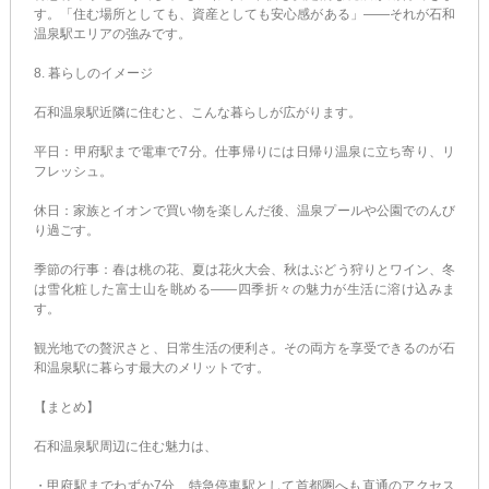
す。「住む場所としても、資産としても安心感がある」――それが石和
温泉駅エリアの強みです。
8. 暮らしのイメージ
石和温泉駅近隣に住むと、こんな暮らしが広がります。
平日：甲府駅まで電車で7分。仕事帰りには日帰り温泉に立ち寄り、リ
フレッシュ。
休日：家族とイオンで買い物を楽しんだ後、温泉プールや公園でのんび
り過ごす。
季節の行事：春は桃の花、夏は花火大会、秋はぶどう狩りとワイン、冬
は雪化粧した富士山を眺める――四季折々の魅力が生活に溶け込みま
す。
観光地での贅沢さと、日常生活の便利さ。その両方を享受できるのが石
和温泉駅に暮らす最大のメリットです。
【まとめ】
石和温泉駅周辺に住む魅力は、
・甲府駅までわずか7分、特急停車駅として首都圏へも直通のアクセス