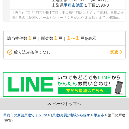
山梨県
甲府市
池田
１丁目1390-3
【再生住宅】甲府市池田1丁目：中央線甲府駅にも近くて便利。日用品を
揃えるのに便利なホームセンター「くろがねや 池田店」まで、408mで
す。接道幅10m以上の条件付きの物件は車の出し...
1
1
1～1
該当物件数
戸
販売数
戸
戸を表示
変更
絞り込み条件：
なし
ページトップへ
甲府市の新築戸建て｜＆Life
>
(戸建(売買))地域から探す
>
甲府市
>
池田の戸建
(売買)