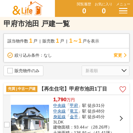
閲覧履歴
お気に入り
メニュー
0
0
甲府市池田 戸建一覧
1
1
1～1
該当物件数
戸
販売数
戸
戸を表示
変更
絞り込み条件：
なし
販売物件のみ
【再生住宅】甲府市池田1丁目
売買 | 中古一戸建
1,790
万
円
中央線
「
甲府
」駅 徒歩31分
中央線
「
竜王
」駅 徒歩48分
身延線
「
金手
」駅 徒歩45分
3LDK
建物面積：93.44㎡（28.26坪）
土地面積：136.91㎡（41.41坪）