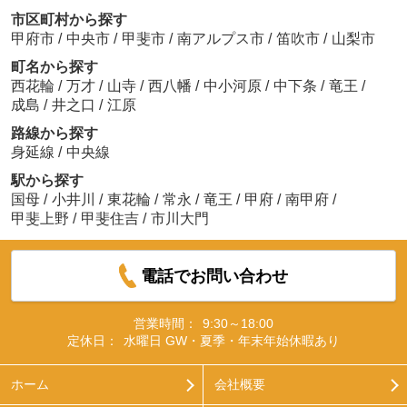
市区町村から探す
甲府市
/
中央市
/
甲斐市
/
南アルプス市
/
笛吹市
/
山梨市
町名から探す
西花輪
/
万才
/
山寺
/
西八幡
/
中小河原
/
中下条
/
竜王
/
成島
/
井之口
/
江原
路線から探す
身延線
/
中央線
駅から探す
国母
/
小井川
/
東花輪
/
常永
/
竜王
/
甲府
/
南甲府
/
甲斐上野
/
甲斐住吉
/
市川大門
電話でお問い合わせ
営業時間：
9:30～18:00
定休日：
水曜日 GW・夏季・年末年始休暇あり
ホーム
会社概要