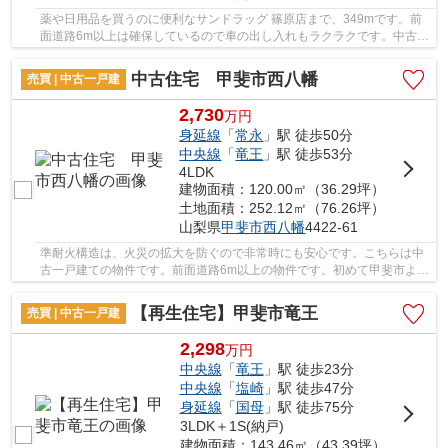
薬や日用品を買うのに便利なサンドラッグ 篠原店まで、349mです。前
面道路6m以上は確保しているので車の出し入れもラクラクです。中古戸
建てながら、室内はとてもきれいです。吹き抜け...
中古住宅 甲斐市西八幡
売買 | 中古一戸建
2,730
万
円
身延線
「
常永
」駅 徒歩50分
中央線
「
竜王
」駅 徒歩53分
4LDK
建物面積：120.00㎡（36.29坪）
土地面積：252.12㎡（76.26坪）
山梨県
甲斐市
西八幡
4422-61
準耐火構造は、火災の拡大を防ぐので非常時にも安心です。こちらは中
古一戸建ての物件です。前面道路6m以上の物件です。初めて甲斐市より
戸建て探しをされる方も、地域に特化した当社...
【再生住宅】甲斐市竜王
売買 | 中古一戸建
2,298
万
円
中央線
「
竜王
」駅 徒歩23分
中央線
「
塩崎
」駅 徒歩47分
身延線
「
国母
」駅 徒歩75分
3LDK＋1S(納戸)
建物面積：143.46㎡（43.39坪）