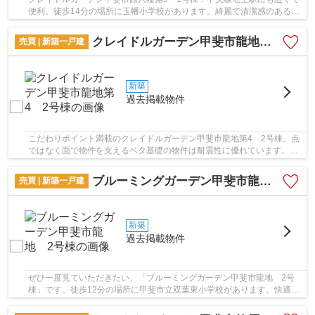
便利。徒歩14分の場所に玉幡小学校があります。綺麗で清潔感のある室
内が新築戸建ての特徴です。省エネルギー対策...
クレイドルガーデン甲斐市龍地第4 2号棟
売買 | 新築一戸建
新築
過去掲載物件
こだわりポイント満載のクレイドルガーデン甲斐市龍地第4 2号棟。点
ではなく面で物件を支えるベタ基礎の物件は耐震性に優れています。安
心の前面道路6m以上の条件を備えております。...
ブルーミングガーデン甲斐市龍地 2号棟
売買 | 新築一戸建
新築
過去掲載物件
ぜひ一度見ていただきたい、「ブルーミングガーデン甲斐市龍地 2号
棟」です。徒歩12分の場所に甲斐市立双葉東小学校があります。快適な
室内環境を実現する省エネ対策の等級も高い物件...