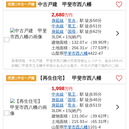
中古戸建 甲斐市西八幡
売買 | 中古一戸建
2,680
万
円
身延線
「
常永
」駅 徒歩50分
中央線
「
竜王
」駅 徒歩51分
身延線
「
国母
」駅 徒歩62分
3LDK＋1S(納戸)
建物面積：132.07㎡（39.95坪）
土地面積：256.31㎡（77.53坪）
山梨県
甲斐市
西八幡
4422-47
新着情報：中古戸建 甲斐市西八幡の空室情報ならコチラ。徒歩18分の
距離に甲斐市立玉幡中学校があるのも魅力。中古の戸建て物件のご紹介
です。点ではなく面で物件を支えるベタ基礎の...
【再生住宅】 甲斐市西八幡
売買 | 中古一戸建
1,998
万
円
中央線
「
竜王
」駅 徒歩35分
身延線
「
国母
」駅 徒歩46分
身延線
「
常永
」駅 徒歩51分
3LDK＋1S(納戸)
建物面積：131.00㎡（39.62坪）
土地面積：215.93㎡（65.31坪）
山梨県
甲斐市
西八幡
1101-4