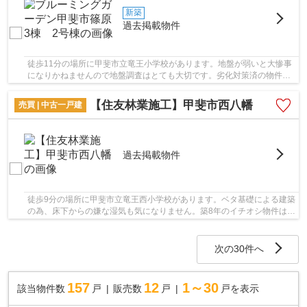
新築
過去掲載物件
徒歩11分の場所に甲斐市立竜王小学校があります。地盤が弱いと大惨事
になりかねませんので地盤調査はとても大切です。劣化対策済の物件で
すので、耐久性が向上しています。安心の前面...
【住友林業施工】甲斐市西八幡
売買 | 中古一戸建
過去掲載物件
徒歩9分の場所に甲斐市立竜王西小学校があります。ベタ基礎による建築
の為、床下からの嫌な湿気も気になりません。築8年のイチオシ物件はこ
ちらです,。安心の前面道路6m以上の条件を備...
次の30件へ
157
12
1～30
該当物件数
戸
販売数
戸
戸を表示