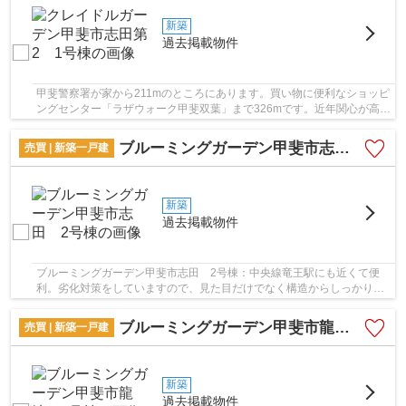
新築
過去掲載物件
甲斐警察署が家から211mのところにあります。買い物に便利なショッピ
ングセンター「ラザウォーク甲斐双葉」まで326mです。近年関心が高ま
っているエコを意識した省エネ対策がなされて...
ブルーミングガーデン甲斐市志田 2号棟
売買 | 新築一戸建
新築
過去掲載物件
ブルーミングガーデン甲斐市志田 2号棟：中央線竜王駅にも近くて便
利。劣化対策をしていますので、見た目だけでなく構造からしっかりと
した造りです。折上天井を利用して、色々なイン...
ブルーミングガーデン甲斐市龍地 3号棟
売買 | 新築一戸建
新築
過去掲載物件