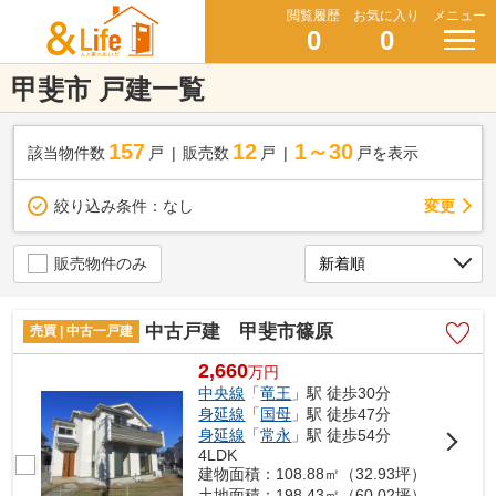
閲覧履歴
お気に入り
メニュー
0
0
甲斐市 戸建一覧
157
12
1～30
該当物件数
戸
販売数
戸
戸を表示
変更
絞り込み条件：
なし
販売物件のみ
中古戸建 甲斐市篠原
売買 | 中古一戸建
2,660
万
円
中央線
「
竜王
」駅 徒歩30分
身延線
「
国母
」駅 徒歩47分
身延線
「
常永
」駅 徒歩54分
4LDK
建物面積：108.88㎡（32.93坪）
土地面積：198.43㎡（60.02坪）