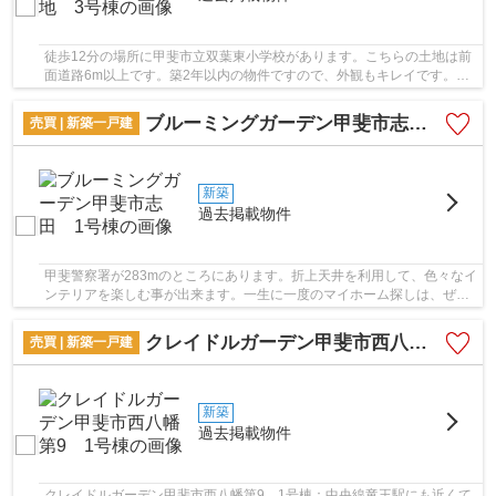
徒歩12分の場所に甲斐市立双葉東小学校があります。こちらの土地は前
面道路6m以上です。築2年以内の物件ですので、外観もキレイです。室
内環境まで左右する基礎は、強靭なベタ基礎とな...
ブルーミングガーデン甲斐市志田 1号棟
売買 | 新築一戸建
新築
過去掲載物件
甲斐警察署が283mのところにあります。折上天井を利用して、色々なイ
ンテリアを楽しむ事が出来ます。一生に一度のマイホーム探しは、ぜひ
新築戸建てで。地盤が弱いと大惨事になりかね...
クレイドルガーデン甲斐市西八幡第9 1号棟
売買 | 新築一戸建
新築
過去掲載物件
クレイドルガーデン甲斐市西八幡第9 1号棟：中央線竜王駅にも近くて