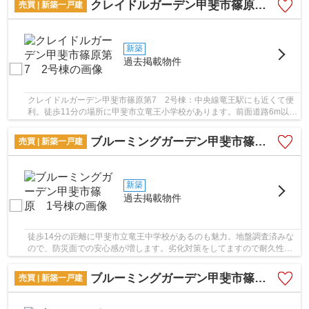
クレイドルガーデン甲斐市篠原第7 2号棟
売買 | 新築一戸建
新築
過去掲載物件
クレイドルガーデン甲斐市篠原第7 2号棟：中央線竜王駅にも近くて便
利。徒歩11分の場所に甲斐市立竜王小学校があります。前面道路6m以上
は確保しているので車の出し入れもラクラクで...
ブルーミングガーデン甲斐市篠原 1号棟
売買 | 新築一戸建
新築
過去掲載物件
徒歩14分の距離に甲斐市立竜王中学校があるのも魅力。地盤調査済みな
ので、防災面での安心感が増します。劣化対策をしてますので耐久性の
高い建材を使っています。室内環境まで左右す...
ブルーミングガーデン甲斐市篠原3棟 2号棟
売買 | 新築一戸建