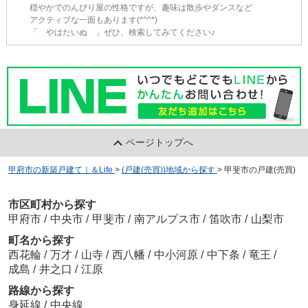
穏やかでのんびり屋の性格ですが、趣味は散歩やダンスなど
アクティブな一面もあります(*^^*)
「 やはたいぬ 」ぜひ、検索してみてください♪
ページトップへ
甲府市の新築戸建て｜＆Life
>
(戸建(売買))地域から探す
>
甲斐市の戸建(売買)
市区町村から探す
甲府市
/
中央市
/
甲斐市
/
南アルプス市
/
笛吹市
/
山梨市
町名から探す
西花輪
/
万才
/
山寺
/
西八幡
/
中小河原
/
中下条
/
竜王
/
成島
/
井之口
/
江原
路線から探す
身延線
/
中央線