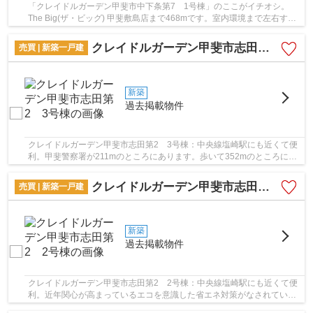
「クレイドルガーデン甲斐市中下条第7 1号棟」のここがイチオシ。
The Big(ザ・ビッグ) 甲斐敷島店まで468mです。室内環境まで左右する
基礎は、強靭なベタ基礎となっております。夢の...
クレイドルガーデン甲斐市志田第2 3号棟
売買 | 新築一戸建
新築
過去掲載物件
クレイドルガーデン甲斐市志田第2 3号棟：中央線塩崎駅にも近くて便
利。甲斐警察署が211mのところにあります。歩いて352mのところに双
葉郵便局があります。築2年以内の物件ですので、...
クレイドルガーデン甲斐市志田第2 2号棟
売買 | 新築一戸建
新築
過去掲載物件
クレイドルガーデン甲斐市志田第2 2号棟：中央線塩崎駅にも近くて便
利。近年関心が高まっているエコを意識した省エネ対策がなされていま
す。戸建て物件をご検討なら、コチラの新築の...