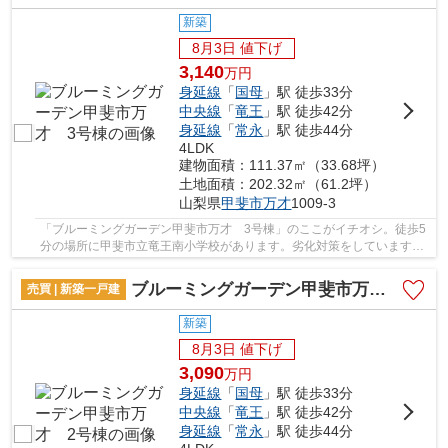
新築
8月3日 値下げ
3,140
万
円
身延線
「
国母
」駅 徒歩33分
中央線
「
竜王
」駅 徒歩42分
身延線
「
常永
」駅 徒歩44分
4LDK
建物面積：111.37㎡（33.68坪）
土地面積：202.32㎡（61.2坪）
山梨県
甲斐市
万才
1009-3
「ブルーミングガーデン甲斐市万才 3号棟」のここがイチオシ。徒歩5
分の場所に甲斐市立竜王南小学校があります。劣化対策をしていますの
で、見た目だけでなく構造からしっかりとした...
ブルーミングガーデン甲斐市万才 2号棟
売買 | 新築一戸建
新築
8月3日 値下げ
3,090
万
円
身延線
「
国母
」駅 徒歩33分
中央線
「
竜王
」駅 徒歩42分
身延線
「
常永
」駅 徒歩44分