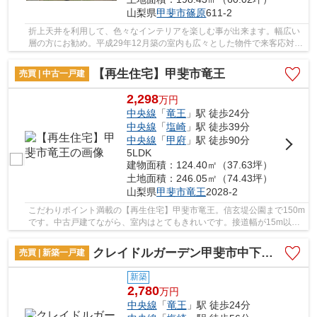
山梨県
甲斐市
篠原
611-2
折上天井を利用して、色々なインテリアを楽しむ事が出来ます。幅広い
層の方にお勧め。平成29年12月築の室内も広々とした物件で来客応対に
も安心です。中古戸建てながら、室内はとても...
【再生住宅】甲斐市竜王
売買 | 中古一戸建
2,298
万
円
中央線
「
竜王
」駅 徒歩24分
中央線
「
塩崎
」駅 徒歩39分
中央線
「
甲府
」駅 徒歩90分
5LDK
建物面積：124.40㎡（37.63坪）
土地面積：246.05㎡（74.43坪）
山梨県
甲斐市
竜王
2028-2
こだわりポイント満載の【再生住宅】甲斐市竜王。信玄堤公園まで150m
です。中古戸建てながら、室内はとてもきれいです。接道幅が15m以上
ある物件です。甲斐市にある戸建て探しのご依頼...
クレイドルガーデン甲斐市中下条第7 2号棟
売買 | 新築一戸建
新築
2,780
万
円
中央線
「
竜王
」駅 徒歩24分