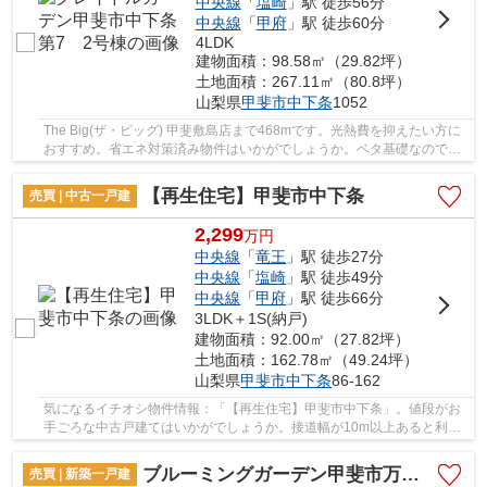
中央線
「
塩崎
」駅 徒歩56分
中央線
「
甲府
」駅 徒歩60分
4LDK
建物面積：98.58㎡（29.82坪）
土地面積：267.11㎡（80.8坪）
山梨県
甲斐市
中下条
1052
The Big(ザ・ビッグ) 甲斐敷島店まで468mです。光熱費を抑えたい方に
おすすめ。省エネ対策済み物件はいかがでしょうか。ベタ基礎なので床
下の湿気も気になりません。設備も充実してい...
【再生住宅】甲斐市中下条
売買 | 中古一戸建
2,299
万
円
中央線
「
竜王
」駅 徒歩27分
中央線
「
塩崎
」駅 徒歩49分
中央線
「
甲府
」駅 徒歩66分
3LDK＋1S(納戸)
建物面積：92.00㎡（27.82坪）
土地面積：162.78㎡（49.24坪）
山梨県
甲斐市
中下条
86-162
気になるイチオシ物件情報：「【再生住宅】甲斐市中下条」。値段がお
手ごろな中古戸建てはいかがでしょうか。接道幅が10m以上あると利便
性が高いです。甲斐市より当社がご提案しており...
ブルーミングガーデン甲斐市万才 3号棟
売買 | 新築一戸建