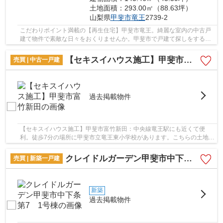
土地面積：293.00㎡（88.63坪）
山梨県
甲斐市
竜王
2739-2
こだわりポイント満載の【再生住宅】甲斐市竜王。綺麗な室内の中古戸
建て物件で素敵な日々をおくりませんか。甲斐市で戸建て探しをする方
は、多種多様に物件を取り扱っている当社まで...
【セキスイハウス施工】甲斐市富竹新田
売買 | 中古一戸建
過去掲載物件
【セキスイハウス施工】甲斐市富竹新田：中央線竜王駅にも近くて便
利。徒歩7分の場所に甲斐市立竜王東小学校があります。こちらの土地は
前面道路6m以上です。こちらは中古の戸建て物件...
クレイドルガーデン甲斐市中下条第7 1号棟
売買 | 新築一戸建
新築
過去掲載物件