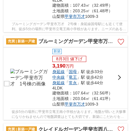
4LDK
建物面積：107.43㎡（32.49坪）
土地面積：203.25㎡（61.48坪）
山梨県
甲斐市
万才
1009-3
ブルーミングガーデン甲斐市万才 2号棟：身延線国母駅にも近くて便
利。徒歩5分の場所に甲斐市立竜王南小学校があります。ニーズのあるピ
カピカの新築物件となっています。こちらの土...
ブルーミングガーデン甲斐市万才 1号棟
売買 | 新築一戸建
新築
8月3日 値下げ
3,190
万
円
身延線
「
国母
」駅 徒歩33分
中央線
「
竜王
」駅 徒歩42分
身延線
「
常永
」駅 徒歩44分
4LDK
建物面積：107.64㎡（32.56坪）
土地面積：203.04㎡（61.41坪）
山梨県
甲斐市
万才
1009-3
徒歩5分の場所に甲斐市立竜王南小学校があります。地盤が弱いと大惨事
になりかねませんので地盤調査はとても大切です。新築にこだわりをも
つ方には、こちらの新築物件はいかがでしょう...
クレイドルガーデン甲斐市西八幡第9 2号棟
売買 | 新築一戸建