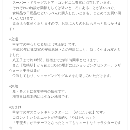
スーパー・ドラッグストア・コンビニは豊富に点在しています。
それぞれの施設が隣接もしくは近いところにあることが多いので、
食料品や日用品などいっぺんに購入したいときも、まとめてお買い回
りいただけます。
飲食店も数多くありますので、お気に入りのお店もきっと見つかりま
す♪
○交通
甲斐市の中心となる駅は【竜王駅】です。
平成20年に建築家の安藤忠雄さんの設計により、新しく生まれ変わり
ました。
八王子まで約1時間、新宿までは約1時間半となります。
また【塩崎駅】から徒歩10分の場所にはショッピングセンター、ラザ
ウォーク甲斐双葉が
位置しており、ショッピングやグルメをお楽しみいただけます。
○気候
夏・冬ともに盆地特有の気候です。
積雪量は基本的には少ない地域です。
○おまけ
甲斐市のマスコットキャラクターは、【やはたいぬ】です♪
コロンとしたシルエットが特徴的な「やはたいも」と
「甲斐犬」がモチーフとなったとってもキュートなキャラクターです
☆