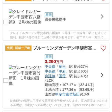
新築
過去掲載物件
クレイドルガーデン甲斐市西八幡第9 2号棟：中央線竜王駅にも近くて
便利。徒歩14分の場所に玉幡小学校があります。省エネルギー対策によ
り断熱性も高く、空調設備費も抑えられます。...
ブルーミングガーデン甲斐市富竹新田 1号棟
売買 | 新築一戸建
新築
3,290
万
円
中央線
「
竜王
」駅 徒歩27分
中央線
「
甲府
」駅 徒歩60分
身延線
「
国母
」駅 徒歩49分
4LDK
建物面積：107.17㎡（32.41坪）
土地面積：177.36㎡（53.65坪）
山梨県
甲斐市
富竹新田
913-9
徒歩6分の場所に甲斐市立竜王東小学校があります。室内環境まで左右す
る基礎は、強靭なベタ基礎となっております。初めてのマイホームに新
築戸建てはいかがでしょうか。地盤調査済みの...