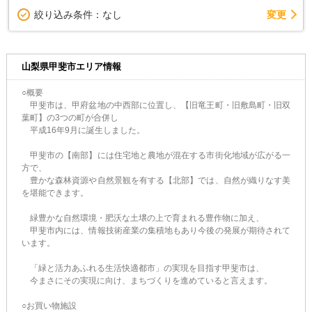
変更
絞り込み条件：
なし
山梨県甲斐市エリア情報
○概要
甲斐市は、甲府盆地の中西部に位置し、【旧竜王町・旧敷島町・旧双
葉町】の3つの町が合併し
平成16年9月に誕生しました。
甲斐市の【南部】には住宅地と農地が混在する市街化地域が広がる一
方で、
豊かな森林資源や自然景観を有する【北部】では、自然が織りなす美
を堪能できます。
緑豊かな自然環境・肥沃な土壌の上で育まれる豊作物に加え、
甲斐市内には、情報技術産業の集積地もあり今後の発展が期待されて
います。
「緑と活力あふれる生活快適都市」の実現を目指す甲斐市は、
今まさにその実現に向け、まちづくりを進めていると言えます。
○お買い物施設