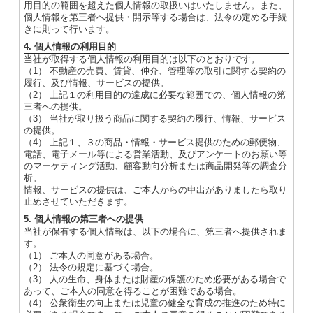
用目的の範囲を超えた個人情報の取扱いはいたしません。また、
個人情報を第三者へ提供・開示等する場合は、法令の定める手続
きに則って行います。
4. 個人情報の利用目的
当社が取得する個人情報の利用目的は以下のとおりです。
（1） 不動産の売買、賃貸、仲介、管理等の取引に関する契約の
履行、及び情報、サービスの提供。
（2） 上記１の利用目的の達成に必要な範囲での、個人情報の第
三者への提供。
（3） 当社が取り扱う商品に関する契約の履行、情報、サービス
の提供。
（4） 上記１、３の商品・情報・サービス提供のための郵便物、
電話、電子メール等による営業活動、及びアンケートのお願い等
のマーケティング活動、顧客動向分析または商品開発等の調査分
析。
情報、サービスの提供は、ご本人からの申出がありましたら取り
止めさせていただきます。
5. 個人情報の第三者への提供
当社が保有する個人情報は、以下の場合に、第三者へ提供されま
す。
（1） ご本人の同意がある場合。
（2） 法令の規定に基づく場合。
（3） 人の生命、身体または財産の保護のため必要がある場合で
あって、ご本人の同意を得ることが困難である場合。
（4） 公衆衛生の向上または児童の健全な育成の推進のため特に