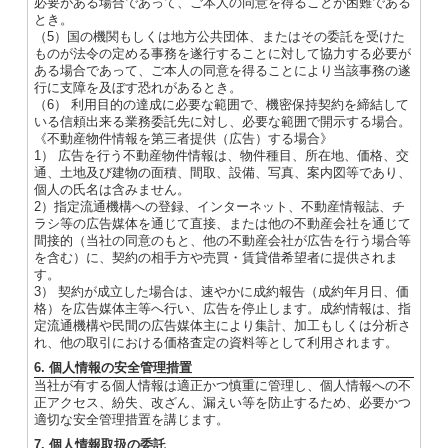
必要がある場合であって、ご本人の同意を得ることが困難である
とき。
（5）国の機関もしくは地方公共団体、またはその委託を受けた
ものが法令の定める事務を遂行することに対して協力する必要が
ある場合であって、ご本人の同意を得ることにより当該事務の遂
行に支障を及ぼす恐れがあるとき。
（6） 利用目的の達成に必要な範囲で、機密保持契約を締結して
いる信頼出来る業務委託先に対し、必要な範囲で開示する場合。
《不動産物件情報を第三者提供（広告）する場合》
1） 広告を行う不動産物件情報は、物件種目、所在地、価格、交
通、土地及び建物の面積、間取、設備、写真、案内図等であり、
個人の氏名は含みません。
2）指定流通機構への登録、インターネット、不動産情報誌、チ
ラシ等の広告媒体を通じて直接、または他の不動産会社を通じて
間接的（当社の同意のもと、他の不動産会社が広告を行う場合等
を含む）に、契約の相手方や売買・賃貸借希望者に提供されま
す。
3） 契約が成立した場合は、速やかに成約報告（成約年月日、価
格）を広告媒体主等へ行い、広告を停止します。成約情報は、指
定流通機構や民間の広告媒体主により集計、加工もしくは分析さ
れ、他の取引における価格査定の資料等として利用されます。
6. 個人情報の安全管理措置
当社が有する個人情報は適正かつ慎重に管理し、個人情報への不
正アクセス、紛失、改ざん、漏えい等を防止するため、必要かつ
適切な安全管理措置を講じます。
7. 個人情報取扱の委託