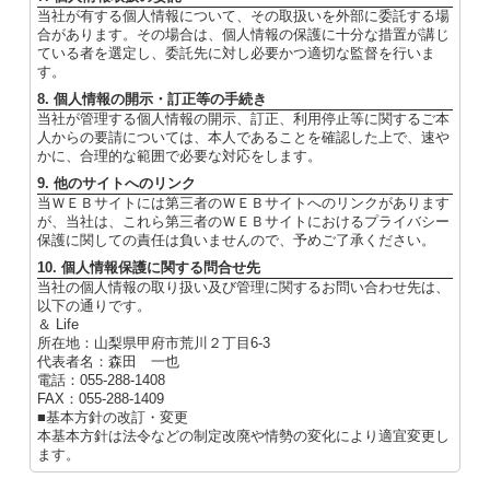
当社が有する個人情報について、その取扱いを外部に委託する場
合があります。その場合は、個人情報の保護に十分な措置が講じ
ている者を選定し、委託先に対し必要かつ適切な監督を行いま
す。
8. 個人情報の開示・訂正等の手続き
当社が管理する個人情報の開示、訂正、利用停止等に関するご本
人からの要請については、本人であることを確認した上で、速や
かに、合理的な範囲で必要な対応をします。
9. 他のサイトへのリンク
当ＷＥＢサイトには第三者のＷＥＢサイトへのリンクがあります
が、当社は、これら第三者のＷＥＢサイトにおけるプライバシー
保護に関しての責任は負いませんので、予めご了承ください。
10. 個人情報保護に関する問合せ先
当社の個人情報の取り扱い及び管理に関するお問い合わせ先は、
以下の通りです。
＆ Life
所在地：山梨県甲府市荒川２丁目6-3
代表者名：森田 一也
電話：055-288-1408
FAX：055-288-1409
■基本方針の改訂・変更
本基本方針は法令などの制定改廃や情勢の変化により適宜変更し
ます。