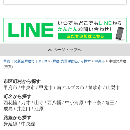
ページトップへ
甲府市の新築戸建て｜＆Life
>
(戸建(売買))地域から探す
>
中央市
>
中楯の戸建
(売買)
市区町村から探す
甲府市
/
中央市
/
甲斐市
/
南アルプス市
/
笛吹市
/
山梨市
町名から探す
西花輪
/
万才
/
山寺
/
西八幡
/
中小河原
/
中下条
/
竜王
/
成島
/
井之口
/
江原
路線から探す
身延線
/
中央線