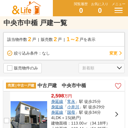
閲覧履歴
お気に入り
メニュー
0
0
中央市中楯 戸建一覧
2
2
1～2
該当物件数
戸
販売数
戸
戸を表示
変更
絞り込み条件：
なし
販売物件のみ
中古戸建 中央市中楯
売買 | 中古一戸建
2,598
万
円
身延線
「
常永
」駅 徒歩25分
身延線
「
小井川
」駅 徒歩29分
身延線
「
国母
」駅 徒歩34分
4LDK＋1S(納戸)
建物面積：113.00㎡（34.18坪）