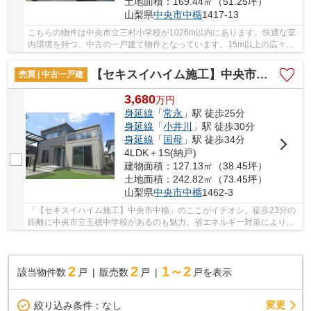
土地面積：169.44㎡（51.25坪）
山梨県
中央市
中楯
1417-13
こちらの物件は中央市立三村小学校が1026m以内にあります。快適な室
内環境を持つ、中古の一戸建て物件となっています。15m以上の広々と
した接道なので車をご利用される方でも心配いり...
【セキスイハイム施工】中央市中楯
売買 | 中古一戸建
3,680
万
円
身延線
「
常永
」駅 徒歩25分
身延線
「
小井川
」駅 徒歩30分
身延線
「
国母
」駅 徒歩34分
4LDK＋1S(納戸)
建物面積：127.13㎡（38.45坪）
土地面積：242.82㎡（73.45坪）
山梨県
中央市
中楯
1462-3
「【セキスイハイム施工】中央市中楯」のここがイチオシ。徒歩23分の
距離に中央市立玉穂中学校があるのも魅力。省エネルギー対策により断
熱性も高く、空調設備費も抑えられます。ベタ...
2
2
1～2
該当物件数
戸
販売数
戸
戸を表示
変更
絞り込み条件：
なし