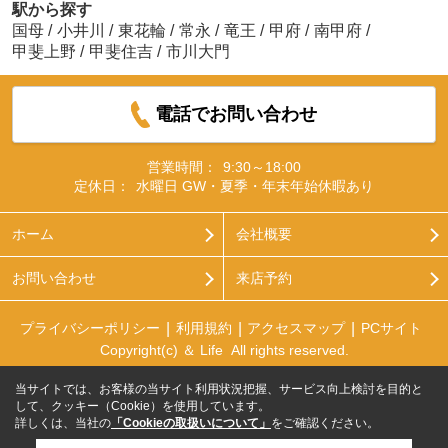
駅から探す
国母
/
小井川
/
東花輪
/
常永
/
竜王
/
甲府
/
南甲府
/
甲斐上野
/
甲斐住吉
/
市川大門
電話でお問い合わせ
営業時間：
9:30～18:00
定休日：
水曜日 GW・夏季・年末年始休暇あり
ホーム
会社概要
お問い合わせ
来店予約
プライバシーポリシー
利用規約
アクセスマップ
PCサイト
Copyright(c) ＆ Life All rights reserved.
当サイトでは、お客様の当サイト利用状況把握、サービス向上検討を目的と
して、クッキー（Cookie）を使用しています。
詳しくは、当社の
「Cookieの取扱いについて」
をご確認ください。