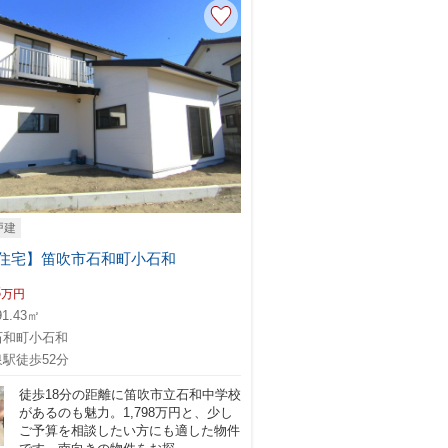
する新しい選択肢
入を考え始めると、
戸建
住宅】笛吹市石和町小石和
します。
8
万円
91.43㎡
石和町小石和
駅徒歩52分
徒歩18分の距離に笛吹市立石和中学校
があるのも魅力。1,798万円と、少し
ご予算を相談したい方にも適した物件