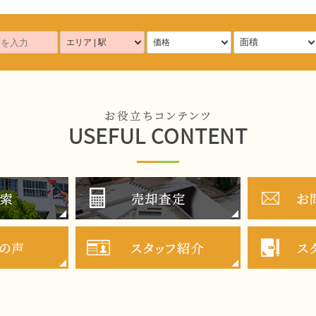
面積
エリア | 駅
価格