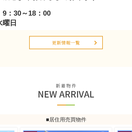
9：30～18：00
水曜日
check！
年始休業★
らせ
をご愛顧いただき、誠にありがとうございます。
ら、下記の期間を年末年始冬季休業とさせて頂きます。
27日（土） ～ 令和7年1月5日（月）
日（火）より通常営業
しております。
■居住用売買物件
★仲介手数料無料について★