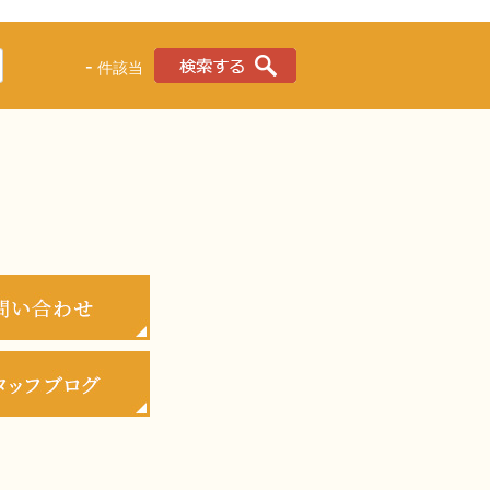
-
件該当