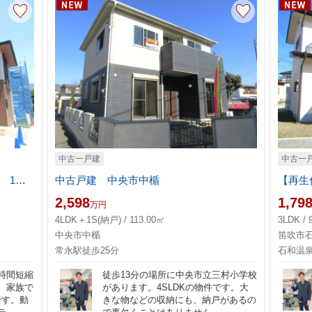
仲介手数料が無料になると、こんなに違う。 ― 住まい購入をもっと身近に
― マイホームを探していると、まず目に入るのは物件価格。でも実際に購
「あれ？こんなに諸費用...
≪
夏季休暇のお知らせ
≫≫
8/11（日）～8/15（金）
中古一戸建
中古一
6（土）から通常営業致します。
ブルーミングガーデン甲府市宮原町 1号棟
中古戸建 中央市中楯
【再生
お掛け致しますが、何卒宜しくお願い致
2,598
1,79
万円
4LDK＋1S(納戸) / 113.00㎡
3LDK / 
中央市中楯
笛吹市
をcheck！！
常永駅徒歩25分
石和温泉
check！！
時間短縮
徒歩13分の場所に中央市立三村小学校
、家族で
があります。4SLDKの物件です。大
です。動
きな物などの収納にも、納戸があるの