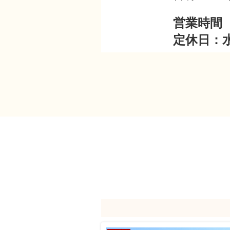
営業時間 
定休日：
山梨の不動産を
2025-12-25
★年末
お知
日頃より弊社
誠に勝手なが
【休業期間】
令和7年12月
新年は1月6
2025-08-18