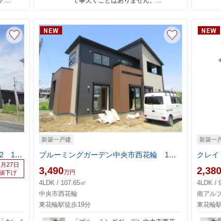
..
で事欠くことはありません。...
新築一戸建
新築一
クレイドルガーデン中央市西花輪第2 1号棟
ブルーミングガーデン中央市西花輪 1号棟
7月27日
3,490
2,38
万円
値下げ
4LDK / 107.65㎡
4LDK / 
中央市西花輪
南アル
東花輪駅徒歩19分
東花輪駅