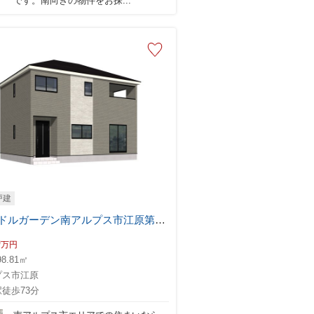
です。南向きの物件をお探...
戸建
クレイドルガーデン南アルプス市江原第2 2号棟
0
万円
98.81㎡
プス市江原
徒歩73分