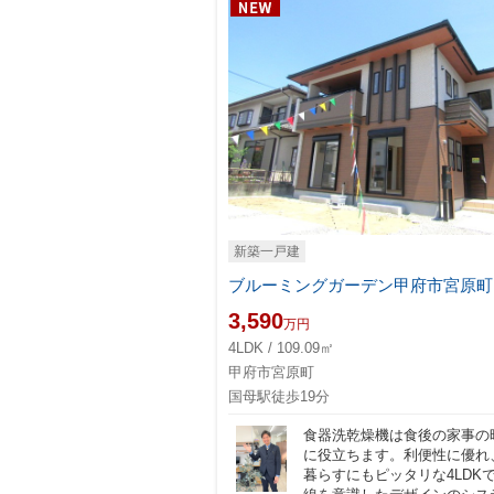
2025-08-03
≪
新築一戸建
8/1
ご不便を
3,590
万円
4LDK / 109.09㎡
甲府市宮原町
甲府市の戸建て
国母駅徒歩19分
山梨の不動産を
食器洗乾燥機は食後の家事の
に役立ちます。利便性に優れ
暮らすにもピッタリな4LDK