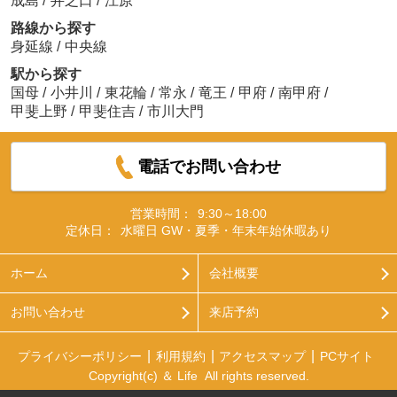
成島
/
井之口
/
江原
路線から探す
身延線
/
中央線
駅から探す
国母
/
小井川
/
東花輪
/
常永
/
竜王
/
甲府
/
南甲府
/
甲斐上野
/
甲斐住吉
/
市川大門
電話でお問い合わせ
営業時間：
9:30～18:00
定休日：
水曜日 GW・夏季・年末年始休暇あり
ホーム
会社概要
お問い合わせ
来店予約
プライバシーポリシー
利用規約
アクセスマップ
PCサイト
Copyright(c) ＆ Life All rights reserved.