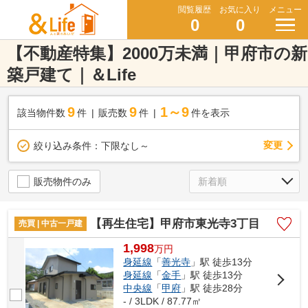
閲覧履歴
お気に入り
メニュー
0
0
【不動産特集】2000万未満｜甲府市の新
築戸建て｜＆Life
9
9
1～9
該当物件数
件
販売数
件
件を表示
変更
絞り込み条件：
下限なし～
販売物件のみ
【再生住宅】甲府市東光寺3丁目
売買 | 中古一戸建
1,998
万
円
身延線
「
善光寺
」駅 徒歩13分
身延線
「
金手
」駅 徒歩13分
中央線
「
甲府
」駅 徒歩28分
- / 3LDK / 87.77㎡