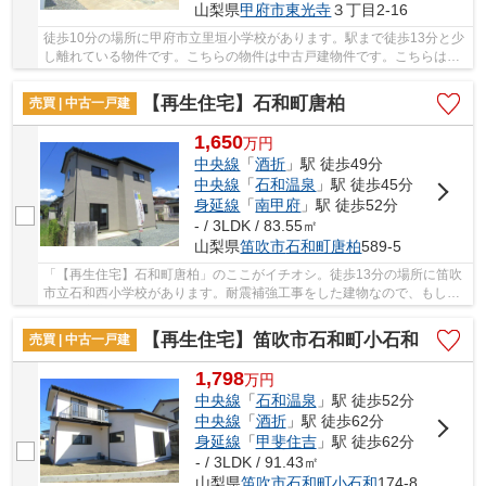
山梨県
甲府市
東光寺
３丁目2-16
徒歩10分の場所に甲府市立里垣小学校があります。駅まで徒歩13分と少
し離れている物件です。こちらの物件は中古戸建物件です。こちらは耐
震補強工事済の建物です。身延線善光寺付近の...
【再生住宅】石和町唐柏
売買 | 中古一戸建
1,650
万
円
中央線
「
酒折
」駅 徒歩49分
中央線
「
石和温泉
」駅 徒歩45分
身延線
「
南甲府
」駅 徒歩52分
- / 3LDK / 83.55㎡
山梨県
笛吹市
石和町唐柏
589-5
「【再生住宅】石和町唐柏」のここがイチオシ。徒歩13分の場所に笛吹
市立石和西小学校があります。耐震補強工事をした建物なので、もしも
の時も安心です。こちらは中古の戸建て物件で...
【再生住宅】笛吹市石和町小石和
売買 | 中古一戸建
1,798
万
円
中央線
「
石和温泉
」駅 徒歩52分
中央線
「
酒折
」駅 徒歩62分
身延線
「
甲斐住吉
」駅 徒歩62分
- / 3LDK / 91.43㎡
山梨県
笛吹市
石和町小石和
174-8