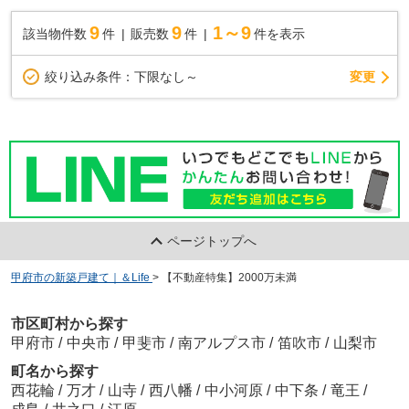
9
9
1～9
該当物件数
件
販売数
件
件を表示
変更
絞り込み条件：
下限なし～
ページトップへ
甲府市の新築戸建て｜＆Life
>
【不動産特集】2000万未満
市区町村から探す
甲府市
/
中央市
/
甲斐市
/
南アルプス市
/
笛吹市
/
山梨市
町名から探す
西花輪
/
万才
/
山寺
/
西八幡
/
中小河原
/
中下条
/
竜王
/