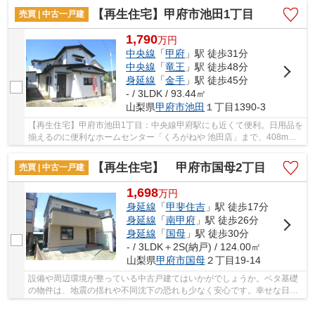
【再生住宅】甲府市池田1丁目
売買 | 中古一戸建
1,790
万
円
中央線
「
甲府
」駅 徒歩31分
中央線
「
竜王
」駅 徒歩48分
身延線
「
金手
」駅 徒歩45分
- / 3LDK / 93.44㎡
山梨県
甲府市
池田
１丁目1390-3
【再生住宅】甲府市池田1丁目：中央線甲府駅にも近くて便利。日用品を
揃えるのに便利なホームセンター「くろがねや 池田店」まで、408mで
す。接道幅10m以上の条件付きの物件は車の出し...
【再生住宅】 甲府市国母2丁目
売買 | 中古一戸建
1,698
万
円
身延線
「
甲斐住吉
」駅 徒歩17分
身延線
「
南甲府
」駅 徒歩26分
身延線
「
国母
」駅 徒歩30分
- / 3LDK＋2S(納戸) / 124.00㎡
山梨県
甲府市
国母
２丁目19-14
設備や周辺環境が整っている中古戸建てはいかがでしょうか。ベタ基礎
の物件は、地震の揺れや不同沈下の恐れも少なく安心です。幸せな日々
が送れる戸建てを、甲府市にある身延線甲斐住...