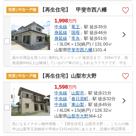
す。周辺環境が充実している在宅用地です。こち...
【再生住宅】 甲斐市西八幡
売買 | 中古一戸建
1,998
万
円
中央線
「
竜王
」駅 徒歩35分
身延線
「
国母
」駅 徒歩46分
身延線
「
常永
」駅 徒歩51分
- / 3LDK＋1S(納戸) / 131.00㎡
山梨県
甲斐市
西八幡
1101-4
薬や日用品を買うのに便利なサンドラッグ 篠原店まで、349mです。前
面道路6m以上は確保しているので車の出し入れもラクラクです。中古戸
建てながら、室内はとてもきれいです。吹き抜け...
【再生住宅】山梨市大野
売買 | 中古一戸建
1,598
万
円
中央線
「
山梨市
」駅 徒歩21分
中央線
「
春日居町
」駅 徒歩32分
中央線
「
東山梨
」駅 徒歩45分
- / 4LDK＋1S(納戸) / 126.32㎡
山梨県
山梨市
大野
364-12
気になるイチオシ物件情報：「【再生住宅】山梨市大野」。こちらの物
件は山梨市立加納岩小学校が1161m以内にあります。設備や周辺環境が
整っている中古戸建てはいかがでしょうか。山梨...