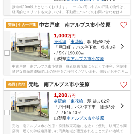
接道幅10m以上となっております。ニーズの高い中古の戸建て物件は、
経済的なメリットも大きいです。不動産についてのお問い合わせは＆
Lifeが承っております。中央線石和温泉近くの物...
中古戸建 南アルプス市小笠原
売買 | 中古一戸建
1,000
万
円
身延線
「
東花輪
」駅 徒歩82分
「戸田町 」バス停下車 徒歩3分
- / 5K / 190.00㎡
山梨県
南アルプス市
小笠原
中古戸建 南アルプス市小笠原：身延線東花輪にも近くて便利。利便性
良好な前面道路6m以上の物件をご検討くださいませ。値段がお手ごろな
中古戸建てはいかがでしょうか。＆ Life スカ...
売地 南アルプス市小笠原
売買 | 売地
1,200
万
円
身延線
「
東花輪
」駅 徒歩82分
「戸田町」バス停下車 徒歩3分
- / - / 545.43㎡
山梨県
南アルプス市
小笠原
売地 南アルプス市小笠原：身延線東花輪にも近くて便利。駅周辺や商
店街、近くの幹線道路沿いに商業地域が指定されることの多い地域で