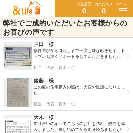
閲覧履歴
お気に入り
メニュー
0
0
弊社でご成約いただいたお客様からの
お喜びの声です
戸田 様
物件選びから引渡しまで一度も嫌な顔をせず、ト
ラブルも無くサポートをしていただきました。
私は金額より森田さんの人柄で選んで大変満足で
担当：代表 森田一也
す。とても満足しています。
迷ったら森田さんが間違いないです。今後とも宜
しくお願いいたします。
後藤 様
ありがとうございました。
この度の住宅購入の際は、大変お世話になりまし
た。
引越しから一か月ほど経ち、ようやく落ち着いて
担当：代表 森田一也
生活できるようになりました。娘は自分の部屋
と、走り回れるリビングに大喜びです。妻も快適
で綺麗な新居に満足しています。
大木 様
家族の嬉しそうな様子を見て、思い切って家を買
知り合いの紹介でこちらのお店を訪れ、物件を購
って本当に良かったと感じています。
入しました。探し始めてから随分経ちましたがよ