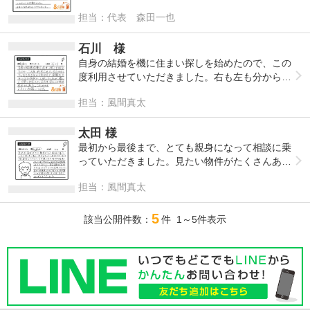
うやく理想とする物件に出会うことができまし
担当：代表 森田一也
今回は森田さんのお力添えがなければ安心して家
た。気になる物件は、片っ端から問い合わせして
を買うことは出来なかったと思っています。家族
しまいましたが、嫌な顔一つせず快く案内してく
一同心から感謝しています。本当にありがとうご
ださったことがとても印象的でした。本当にあり
石川 様
ざいました。
がとうございました。
自身の結婚を機に住まい探しを始めたので、この
暑い日が続きますので、森田さんもご家族の皆
度利用させていただきました。右も左も分から
様も身体に気を付けてお過ごしください。そし
ず、加えて、金額も大きいので不安でいっぱいで
て、今後とも何卒宜しくお願い致します。
担当：風間真太
したが、優しく、丁寧に対応していただき、安心
して話を進められました。これからもよろしくお
願いします。
太田 様
最初から最後まで、とても親身になって相談に乗
っていただきました。見たい物件がたくさんあり
ましたがすべて快く案内してくださり、今回購入
担当：風間真太
を決めた物件を見つけることができました。それ
ぞれの物件のメリットやデメリット、資金計画な
5
どわかりやすく教えてくださりとても信頼できま
該当公開件数：
件 1～5件表示
した。楽しく物件選びができたのは担当営業さん
のお陰だと思っています。本当にありがとうござ
いました。