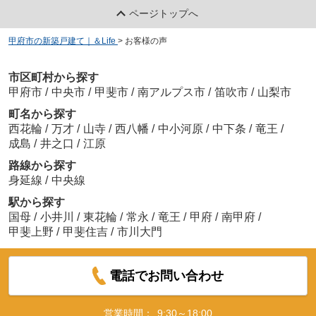
ページトップへ
甲府市の新築戸建て｜＆Life
>
お客様の声
市区町村から探す
甲府市
/
中央市
/
甲斐市
/
南アルプス市
/
笛吹市
/
山梨市
町名から探す
西花輪
/
万才
/
山寺
/
西八幡
/
中小河原
/
中下条
/
竜王
/
成島
/
井之口
/
江原
路線から探す
身延線
/
中央線
駅から探す
国母
/
小井川
/
東花輪
/
常永
/
竜王
/
甲府
/
南甲府
/
甲斐上野
/
甲斐住吉
/
市川大門
電話でお問い合わせ
営業時間：
9:30～18:00