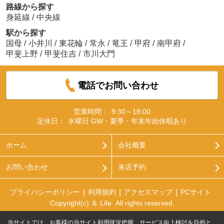
路線から探す
身延線
/
中央線
駅から探す
国母
/
小井川
/
東花輪
/
常永
/
竜王
/
甲府
/
南甲府
/
甲斐上野
/
甲斐住吉
/
市川大門
電話でお問い合わせ
営業時間：
9:30～18:00
定休日：
水曜日 GW・夏季・年末年始休暇あり
ホーム
会社概要
お問い合わせ
来店予約
プライバシーポリシー
利用規約
アクセスマップ
PCサイト
Copyright(c) ＆ Life All rights reserved.
当サイトでは、お客様の当サイト利用状況把握、サービス向上検討を目的と