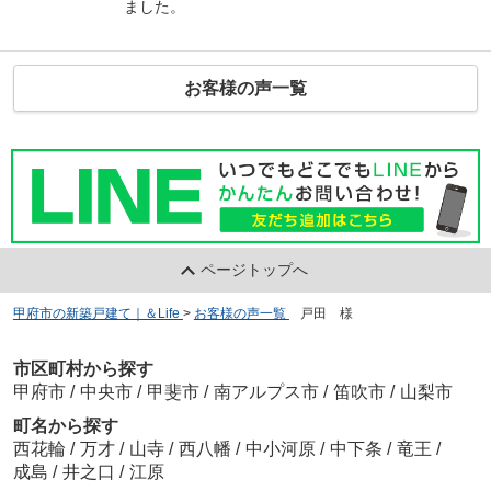
ました。
お客様の声一覧
ページトップへ
甲府市の新築戸建て｜＆Life
>
お客様の声一覧
>
戸田 様
市区町村から探す
甲府市
/
中央市
/
甲斐市
/
南アルプス市
/
笛吹市
/
山梨市
町名から探す
西花輪
/
万才
/
山寺
/
西八幡
/
中小河原
/
中下条
/
竜王
/
成島
/
井之口
/
江原