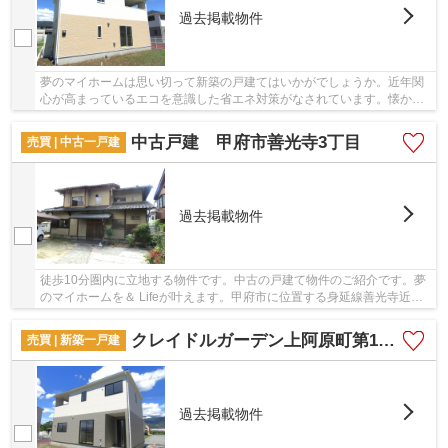
過去掲載物件
夢のマイホームは思い切って新築の戸建てはいかがでしょうか。近年関
心が高まっているエコを意識した省エネ対策がなされています。懐かし
さを感じる雰囲気が魅力の2024年8月築の物件で...
中古戸建 甲府市善光寺3丁目
売買 | 中古一戸建
過去掲載物件
徒歩10分圏内に立地する物件です。中古の戸建て物件のご紹介です。夢
のマイホームを＆ Lifeが叶えます。甲府市に位置する身延線善光寺近く
の物件をお求めの方は、055-288-1408にご要望...
クレイドルガーデン上阿原町第1 2号棟
売買 | 新築一戸建
過去掲載物件