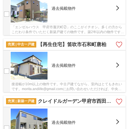
過去掲載物件
「エンゼルハウス 甲府市蓬沢町②」のここがイチオシ。多くの方から
こだわり条件でいただく新築戸建ての物件です。築2年以内の物件ですの
で、外観もキレイです。安心の前面道路6m以上...
【再生住宅】笛吹市石和町唐柏
売買 | 中古一戸建
過去掲載物件
接道幅が10m以上の物件です。中古戸建てながら、室内はとてもきれい
です。morita.andlife@gmail.comにお問い合わせいただければ、中央線
石和温泉周辺の不動産情報をご紹介させていただ...
クレイドルガーデン甲府市西田町第1 2号棟
売買 | 新築一戸建
過去掲載物件