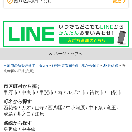
変更
絞り込み条件：
なし
ページトップへ
甲府市の新築戸建て｜＆Life
>
(戸建(売買))路線・駅から探す
>
JR身延線
>
善
光寺駅の戸建(売買)
市区町村から探す
甲府市
/
中央市
/
甲斐市
/
南アルプス市
/
笛吹市
/
山梨市
町名から探す
西花輪
/
万才
/
山寺
/
西八幡
/
中小河原
/
中下条
/
竜王
/
成島
/
井之口
/
江原
路線から探す
身延線
/
中央線