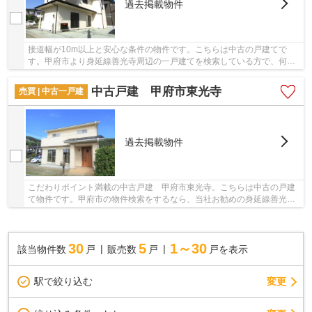
過去掲載物件
接道幅が10m以上と安心な条件の物件です。こちらは中古の戸建てで
す。甲府市より身延線善光寺周辺の一戸建てを検索している方で、何か
ご不明な点等ございましたら055-288-1408から＆ L...
中古戸建 甲府市東光寺
売買 | 中古一戸建
過去掲載物件
こだわりポイント満載の中古戸建 甲府市東光寺。こちらは中古の戸建
て物件です。甲府市の物件検索をするなら、当社お勧めの身延線善光寺
周辺の戸建てはいかがでしょうか。055-288-140...
30
5
1～30
該当物件数
戸
販売数
戸
戸を表示
駅で絞り込む
変更