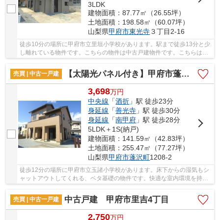
3LDK
建物面積：87.77㎡（26.55坪）
土地面積：198.58㎡（60.07坪）
山梨県
甲府市
東光寺
３丁目2-16
徒歩10分の場所に甲府市立里垣小学校があります。駅まで徒歩13分と少
し離れている物件です。こちらの物件は中古戸建物件です。こちらは耐
震補強工事済の建物です。身延線善光寺付近の...
【太陽光パネル付き】甲府市蓬沢町
売買 | 中古一戸建
3,698
万
円
中央線
「
酒折
」駅 徒歩23分
身延線
「
善光寺
」駅 徒歩30分
身延線
「
南甲府
」駅 徒歩28分
5LDK＋1S(納戸)
建物面積：141.59㎡（42.83坪）
土地面積：255.47㎡（77.27坪）
山梨県
甲府市
蓬沢町
1208-2
徒歩12分の場所に甲府市立玉諸小学校があります。床下からの湿気もシ
ャットアウトしてくれる、ベタ基礎の物件です。快適な室内環境を持
つ、中古の一戸建て物件となっています。こちら...
中古戸建 甲府市里吉4丁目
売買 | 中古一戸建
2,750
万
円