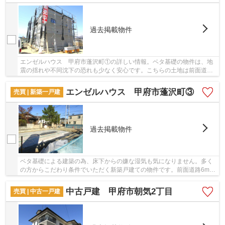
過去掲載物件
エンゼルハウス 甲府市蓬沢町①の詳しい情報。ベタ基礎の物件は、地
震の揺れや不同沈下の恐れも少なく安心です。こちらの土地は前面道路
6m以上です。多くの方から高いニーズのある、内...
エンゼルハウス 甲府市蓬沢町③
売買 | 新築一戸建
過去掲載物件
ベタ基礎による建築の為、床下からの嫌な湿気も気になりません。多く
の方からこだわり条件でいただく新築戸建ての物件です。前面道路6m以
上の物件です。＆ Lifeで一戸建て探しをするな...
中古戸建 甲府市朝気2丁目
売買 | 中古一戸建