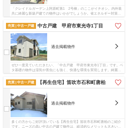
「クレイドルガーデン上阿原町第1 2号棟」のここがイチオシ。内外装
共に綺麗な新築戸建ての物件はいかがでしょうか。省エネルギー対策に
より断熱性も高く、空調設備費も抑えられます...
中古戸建 甲府市東光寺1丁目
売買 | 中古一戸建
過去掲載物件
ぜひ一度見ていただきたい、「中古戸建 甲府市東光寺1丁目」です。ベ
タ基礎の物件は湿気や害虫にも強く、快適な環境を実現します。綺麗な
室内の中古戸建て物件で素敵な日々をおくりま...
【再生住宅】笛吹市石和町唐柏
売買 | 中古一戸建
過去掲載物件
多くの方からご好評頂いている【再生住宅】笛吹市石和町唐柏のご紹介
です。ニーズの高い中古の戸建て物件は、経済的なメリットも大きいで