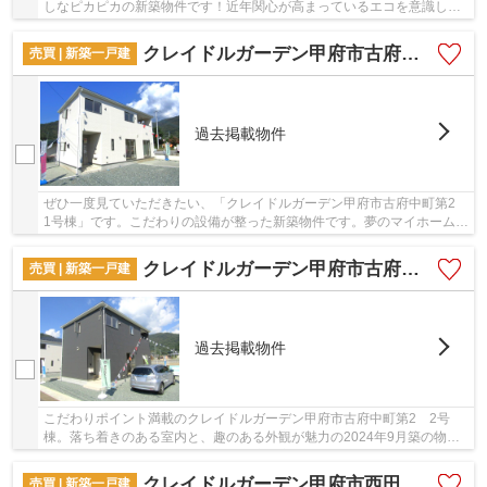
しなピカピカの新築物件です！近年関心が高まっているエコを意識した
省エネ対策がなされています！2024年9月築で地...
クレイドルガーデン甲府市古府中町第2 1号棟
売買 | 新築一戸建
過去掲載物件
ぜひ一度見ていただきたい、「クレイドルガーデン甲府市古府中町第2
1号棟」です。こだわりの設備が整った新築物件です。夢のマイホームは
思い切って新築の戸建てはいかがでしょうか...
クレイドルガーデン甲府市古府中町第2 2号棟
売買 | 新築一戸建
過去掲載物件
こだわりポイント満載のクレイドルガーデン甲府市古府中町第2 2号
棟。落ち着きのある室内と、趣のある外観が魅力の2024年9月築の物件
です。夏涼しく冬暖かい、理想の環境を実現した省...
クレイドルガーデン甲府市西田町第1 1号棟
売買 | 新築一戸建