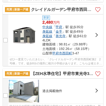
接している物件なので日当たりがいいです。室...
クレイドルガーデン甲府市西田町第2 2号棟
売買 | 新築一戸建
新築
2,480
万
円
中央線
「
甲府
」駅 徒歩35分
身延線
「
金手
」駅 徒歩49分
身延線
「
善光寺
」駅 徒歩61分
4LDK
建物面積：98.81㎡（29.88坪）
土地面積：192.26㎡（58.15坪）
山梨県
甲府市
西田町
3-47
ぜひ一度見ていただきたい、「クレイドルガーデン甲府市西田町第2 2
号棟」です。徒歩8分の場所に相川小学校があります。こちらは省エネ対
策にもご利用頂けます。室内環境まで左右する...
【ZEH水準住宅】甲府市東光寺3丁目A棟
売買 | 新築一戸建
過去掲載物件