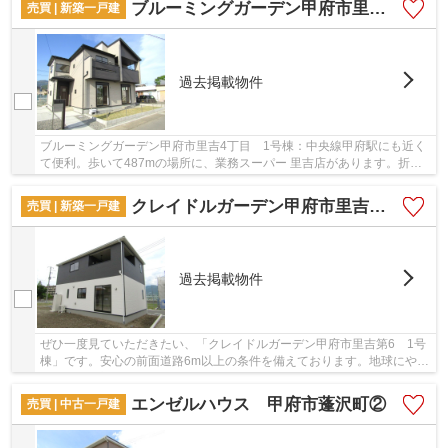
ブルーミングガーデン甲府市里吉4丁目 1号棟
売買 | 新築一戸建
過去掲載物件
ブルーミングガーデン甲府市里吉4丁目 1号棟：中央線甲府駅にも近く
て便利。歩いて487mの場所に、業務スーパー 里吉店があります。折上
天井を利用して、色々なインテリアを楽しむ事が...
クレイドルガーデン甲府市里吉第6 1号棟
売買 | 新築一戸建
過去掲載物件
ぜひ一度見ていただきたい、「クレイドルガーデン甲府市里吉第6 1号
棟」です。安心の前面道路6m以上の条件を備えております。地球にやさ
しい省エネ対策の物件です。こちらは清潔感の...
エンゼルハウス 甲府市蓬沢町②
売買 | 中古一戸建