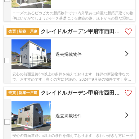
ニーズのあるピカピカの新築物件です♪内外装共に綺麗な新築戸建ての物
件はいかがでしょうか♪ベタ基礎による建築の為、床下からの嫌な湿気も
気になりません♪家計に優しい省エネ対策物件...
クレイドルガーデン甲府市西田町第1 3号棟
売買 | 新築一戸建
過去掲載物件
安心の前面道路6m以上の条件を備えております！好評の新築物件なの
で、おすすめです！多くの方に好評の、2024年9月築の物件です！室内
環境まで左右する基礎は、強靭なベタ基礎！甲府市...
クレイドルガーデン甲府市西田町1 4号棟
売買 | 新築一戸建
過去掲載物件
安心の前面道路6m以上の条件を備えております！きれい好きな方に一押