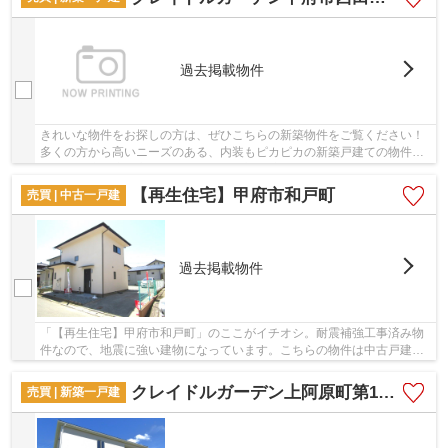
過去掲載物件
きれいな物件をお探しの方は、ぜひこちらの新築物件をご覧ください！
多くの方から高いニーズのある、内装もピカピカの新築戸建ての物件で
す！近年注目度が高まっている省エネ対策済み...
【再生住宅】甲府市和戸町
売買 | 中古一戸建
過去掲載物件
「【再生住宅】甲府市和戸町」のここがイチオシ。耐震補強工事済み物
件なので、地震に強い建物になっています。こちらの物件は中古戸建物
件です。接道10メートル以上あると非常時にも...
クレイドルガーデン上阿原町第1 1号棟
売買 | 新築一戸建