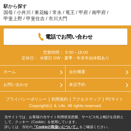
駅から探す
国母
/
小井川
/
東花輪
/
常永
/
竜王
/
甲府
/
南甲府
/
甲斐上野
/
甲斐住吉
/
市川大門
電話でお問い合わせ
営業時間：
9:30～18:00
定休日：
水曜日 GW・夏季・年末年始休暇あり
ホーム
会社概要
お問い合わせ
来店予約
プライバシーポリシー
利用規約
アクセスマップ
PCサイト
Copyright(c) ＆ Life All rights reserved.
当サイトでは、お客様の当サイト利用状況把握、サービス向上検討を目的と
して、クッキー（Cookie）を使用しています。
詳しくは、当社の
「Cookieの取扱いについて」
をご確認ください。