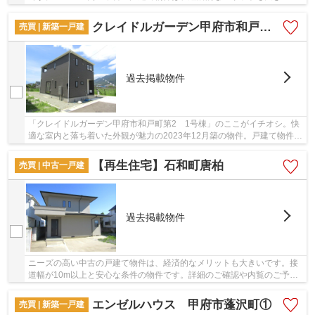
す。平屋で過ごすのはいかがですか。接道幅10m...
クレイドルガーデン甲府市和戸町第2 1号棟
売買 | 新築一戸建
過去掲載物件
「クレイドルガーデン甲府市和戸町第2 1号棟」のここがイチオシ。快
適な室内と落ち着いた外観が魅力の2023年12月築の物件。戸建て物件を
ご検討なら、コチラの新築の物件をご覧くださ...
【再生住宅】石和町唐柏
売買 | 中古一戸建
過去掲載物件
ニーズの高い中古の戸建て物件は、経済的なメリットも大きいです。接
道幅が10m以上と安心な条件の物件です。詳細のご確認や内覧のご予約
などは、055-288-1408から＆ Lifeまでお気軽に...
エンゼルハウス 甲府市蓬沢町①
売買 | 新築一戸建