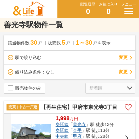
閲覧履歴
お気に入り
メニュー
0
0
善光寺駅物件一覧
30
5
1～30
該当物件数
戸
販売数
戸
戸を表示
駅で絞り込む
変更
変更
絞り込み条件：
なし
販売物件のみ
【再生住宅】甲府市東光寺3丁目
売買 | 中古一戸建
1,998
万
円
身延線
「
善光寺
」駅 徒歩13分
身延線
「
金手
」駅 徒歩13分
中央線
「
甲府
」駅 徒歩28分