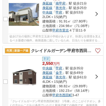
身延線
「
南甲府
」駅 徒歩21分
身延線
「
善光寺
」駅 徒歩25分
中央線
「
甲府
」駅 徒歩53分
2LDK＋1S(納戸)
建物面積：91.91㎡（27.80坪）
土地面積：234.98㎡（71.08坪）
山梨県
甲府市
里吉
４丁目11-9
徒歩17分の場所に甲府市立玉諸小学校があります。快適な住環境を支え
るベタ基礎の物件。南側道路に面しているため、日当たりを確保する事
が出来ます。こちらは中古一戸建ての物件です...
クレイドルガーデン甲府市西田町第2 1号棟
売買 | 新築一戸建
新築
2,550
万
円
中央線
「
甲府
」駅 徒歩35分
身延線
「
金手
」駅 徒歩49分
身延線
「
善光寺
」駅 徒歩61分
4LDK＋1S(納戸)
建物面積：98.82㎡（29.89坪）
土地面積：192.23㎡（58.14坪）
山梨県
甲府市
西田町
3-47
「クレイドルガーデン甲府市西田町第2 1号棟」のここがイチオシ。多
くの方からこだわり条件でいただく新築戸建ての物件です。南側道路に