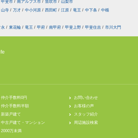
甲斐市
/
南アルプス市
/
笛吹市
/
山梨市
山寺
/
万才
/
中小河原
/
西田町
/
江原
/
竜王
/
中下条
/
中楯
常永
/
東花輪
/
竜王
/
甲府
/
南甲府
/
甲斐上野
/
甲斐住吉
/
市川大門
fe
仲介手数料0円
お問い合わせ
仲介手数料半額
お客様の声
新築戸建て
スタッフ紹介
中古戸建て・マンション
周辺施設検索
2000万未満