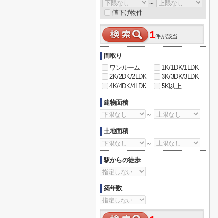
～
値下げ物件
1
件が該当
間取り
ワンルーム
1K/1DK/1LDK
2K/2DK/2LDK
3K/3DK/3LDK
4K/4DK/4LDK
5K以上
建物面積
～
土地面積
～
駅からの徒歩
築年数