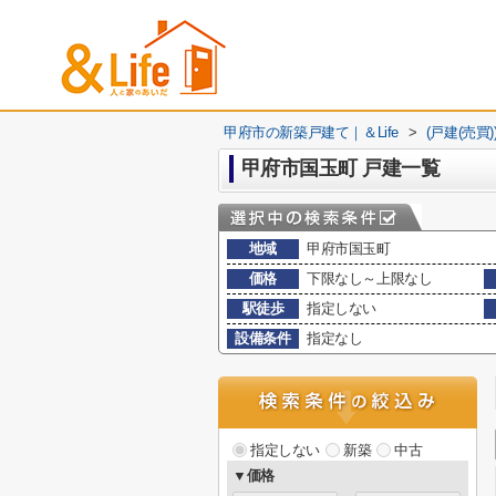
甲府市の新築戸建て｜＆Life
>
(戸建(売買
甲府市国玉町 戸建一覧
地域
甲府市国玉町
価格
下限なし～上限なし
駅徒歩
指定しない
設備条件
指定なし
指定しない
新築
中古
▼価格