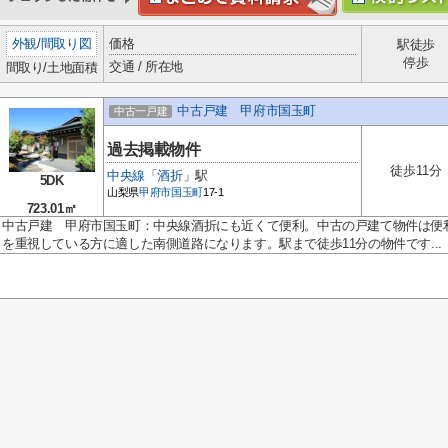
外観
/
間取り図
価格
駅徒歩
停歩
交通 / 所在地
間取り/土地面積
中古戸建 甲府市国玉町
中古一戸建
過去掲載物件
徒歩11分
中央線
「
酒折
」駅
5DK
山梨県
甲府市
国玉町
17-1
723.01㎡
中古戸建 甲府市国玉町：中央線酒折にも近くて便利。中古の戸建て物件は便
を重視している方に適した南側道路になります。駅まで徒歩11分の物件です...