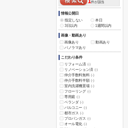
1
件が該当
情報公開日
指定しない
本日
3日以内
1週間以内
画像・動画あり
画像あり
動画あり
パノラマあり
こだわり条件
リフォーム済
(-)
リノベーション済
(-)
仲介手数料無料
(-)
仲介手数料半額
(-)
室内洗濯機置場
(-)
フローリング
(-)
専用庭
(-)
ベランダ
(-)
バルコニー
(-)
都市ガス
(-)
プロパンガス
(-)
オール電化
(-)