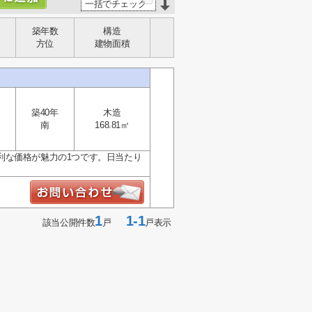
一括でチェック
築年数
構造
方位
建物面積
築40年
木造
南
168.81㎡
利な価格が魅力の1つです。日当たり
1
1-1
該当公開件数
戸
戸表示