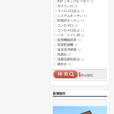
IHクッキングヒーター
(-)
ガスコンロ
(-)
コンロ２口以上
(-)
システムキッチン
(-)
対面式キッチン
(-)
コンロ３口
(-)
コンロ４口以上
(-)
バス・トイレ別
(-)
追焚機能浴室
(-)
浴室乾燥機
(-)
温水洗浄便座
(-)
洗面台
(-)
洗髪洗面化粧台
(-)
南向き
(-)
1
件が該当
新着物件