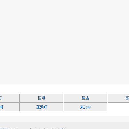
町
国母
里吉
町
蓬沢町
東光寺