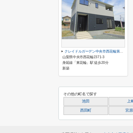
クレイドルガーデン中央市西花輪第2 1号棟
山梨県中央市西花輪2371-3
身延線「東花輪」駅 徒歩20分
新築
その他の町名で探す
池田
上
西田町
宮原