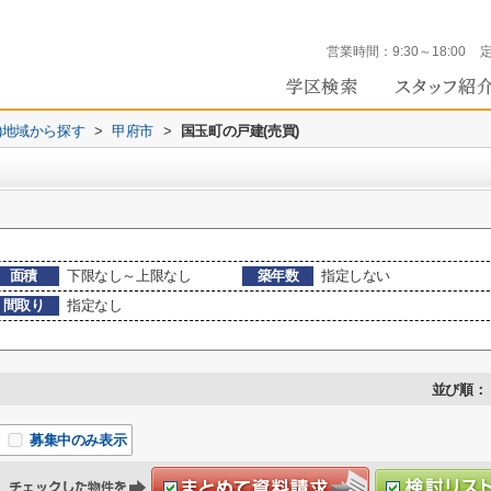
営業時間：
9:30～18:00
))地域から探す
>
甲府市
>
国玉町の戸建(売買)
面積
下限なし～上限なし
築年数
指定しない
間取り
指定なし
並び順：
募集中のみ表示