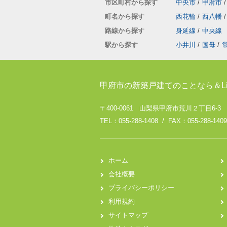
市区町村から探す
中央市
/
甲府市
/
町名から探す
西花輪
/
西八幡
/
路線から探す
身延線
/
中央線
駅から探す
小井川
/
国母
/
甲府市の新築戸建てのことなら＆Li
〒400-0061 山梨県甲府市荒川２丁目6-3
TEL：055-288-1408 / FAX：055-288-1409
ホーム
会社概要
プライバシーポリシー
利用規約
サイトマップ