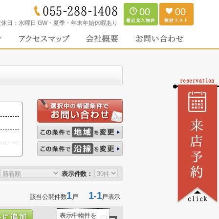
00
00
定休日：
水曜日 GW・夏季・年末年始休暇あり
表示件数：
1
1-1
該当公開件数
戸
戸表示
表示中物件を