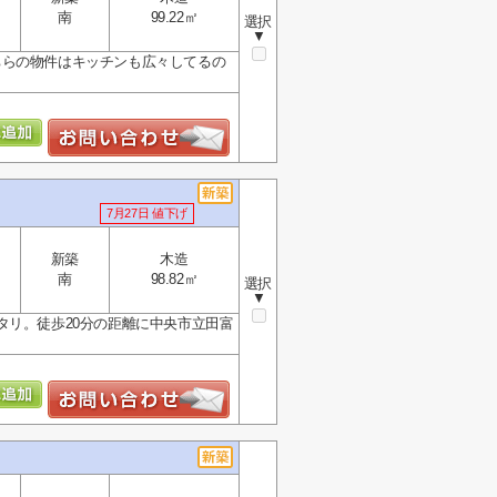
南
99.22㎡
選択
▼
ちらの物件はキッチンも広々してるの
7月27日 値下げ
新築
木造
南
98.82㎡
選択
▼
タリ。徒歩20分の距離に中央市立田富