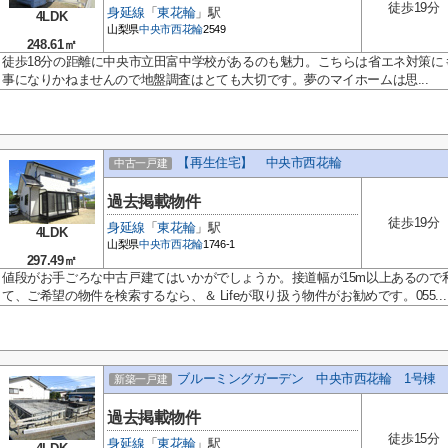
徒歩19分
身延線
「
東花輪
」駅
4LDK
山梨県
中央市
西花輪
2549
248.61㎡
徒歩18分の距離に中央市立田富中学校があるのも魅力。こちらは省エネ対策に
事になりかねませんので地盤調査はとても大切です。夢のマイホームは思...
【再生住宅】 中央市西花輪
中古一戸建
過去掲載物件
徒歩19分
身延線
「
東花輪
」駅
4LDK
山梨県
中央市
西花輪
1746-1
297.49㎡
値段がお手ごろな中古戸建てはいかがでしょうか。接道幅が15m以上あるので
て、ご希望の物件を検索するなら、＆ Lifeが取り扱う物件がお勧めです。055...
ブルーミングガーデン 中央市西花輪 1号棟
新築一戸建
過去掲載物件
徒歩15分
身延線
「
東花輪
」駅