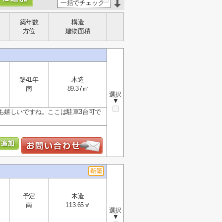
一括でチェック
築年数
構造
方位
建物面積
築41年
木造
南
89.37㎡
選択
▼
も嬉しいですね。ここは駐車3台可で
予定
木造
南
113.65㎡
選択
▼