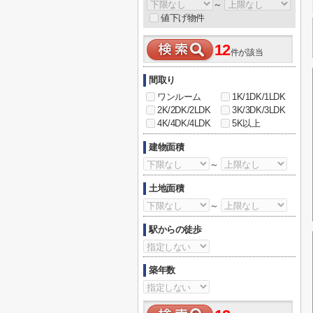
～
値下げ物件
12
件が該当
間取り
ワンルーム
1K/1DK/1LDK
2K/2DK/2LDK
3K/3DK/3LDK
4K/4DK/4LDK
5K以上
建物面積
～
土地面積
～
駅からの徒歩
築年数