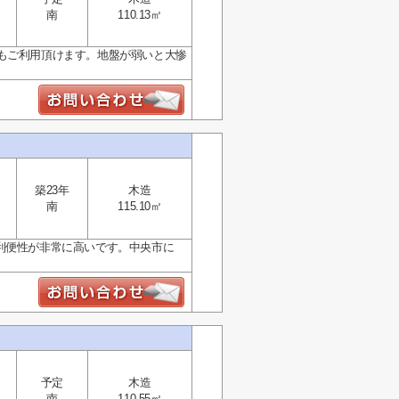
南
110.13㎡
もご利用頂けます。地盤が弱いと大惨
築23年
木造
南
115.10㎡
利便性が非常に高いです。中央市に
予定
木造
南
110.55㎡