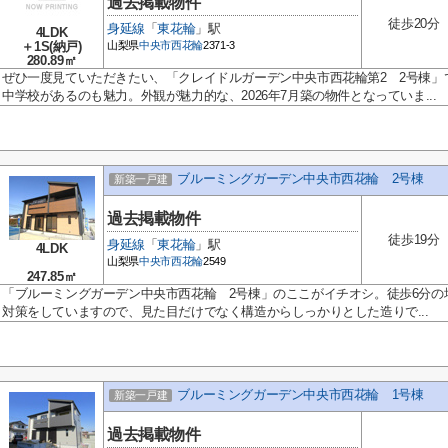
過去掲載物件
徒歩20分
身延線
「
東花輪
」駅
4LDK
＋1S(納戸)
山梨県
中央市
西花輪
2371-3
280.89㎡
ぜひ一度見ていただきたい、「クレイドルガーデン中央市西花輪第2 2号棟」
中学校があるのも魅力。外観が魅力的な、2026年7月築の物件となっていま...
ブルーミングガーデン中央市西花輪 2号棟
新築一戸建
過去掲載物件
徒歩19分
身延線
「
東花輪
」駅
4LDK
山梨県
中央市
西花輪
2549
247.85㎡
「ブルーミングガーデン中央市西花輪 2号棟」のここがイチオシ。徒歩6分の
対策をしていますので、見た目だけでなく構造からしっかりとした造りで...
ブルーミングガーデン中央市西花輪 1号棟
新築一戸建
過去掲載物件