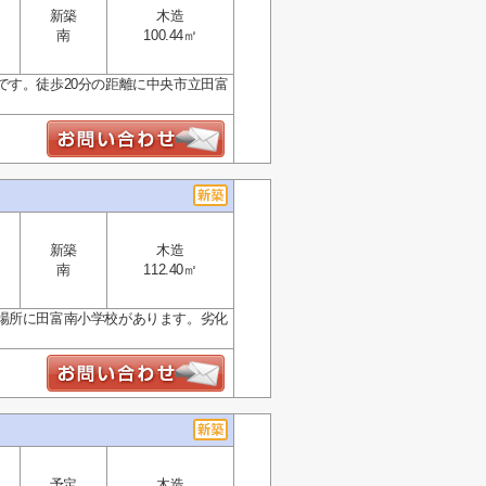
新築
木造
南
100.44㎡
です。徒歩20分の距離に中央市立田富
新築
木造
南
112.40㎡
場所に田富南小学校があります。劣化
予定
木造