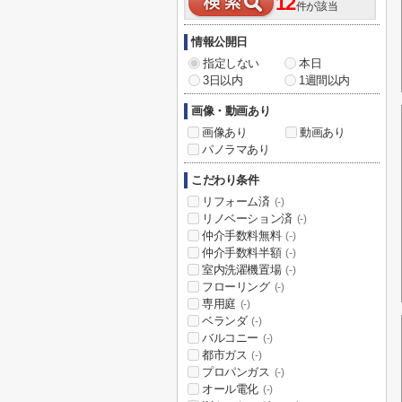
12
件が該当
情報公開日
指定しない
本日
3日以内
1週間以内
画像・動画あり
画像あり
動画あり
パノラマあり
こだわり条件
リフォーム済
(-)
リノベーション済
(-)
仲介手数料無料
(-)
仲介手数料半額
(-)
室内洗濯機置場
(-)
フローリング
(-)
専用庭
(-)
ベランダ
(-)
バルコニー
(-)
都市ガス
(-)
プロパンガス
(-)
オール電化
(-)