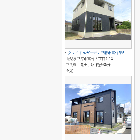
クレイドルガーデン甲府市富竹第5 3号棟
山梨県甲府市富竹３丁目6-13
中央線「竜王」駅 徒歩35分
予定