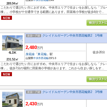
山梨県
中央市
西花輪
2549
289.94㎡
こだわりで選びたい方におすすめ。中央市エリアで住まいをお探しなら「ブル
棟」。小学校が十分通学できる範囲にあります。田富南小学校が徒歩6分で...
クレイドルガーデン中央市西花輪第2 1号棟
新築一戸建
2,480
万円
徒歩20分
4LDK
身延線
「
東花輪
」駅
山梨県
中央市
西花輪
2371-3
231.52㎡
こだわりで選びたい方におすすめ。中央市エリアで住まいをお探しなら「クレイ
棟」。徒歩7分の場所に田富南小学校があります。これから住まい探しをす...
クレイドルガーデン中央市西花輪第2 3号棟
新築一戸建
2,430
万円