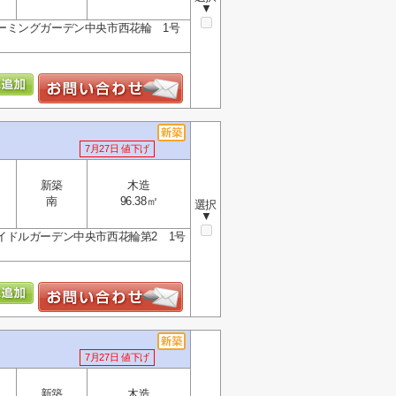
▼
ーミングガーデン中央市西花輪 1号
7月27日 値下げ
新築
木造
南
96.38㎡
選択
▼
ドルガーデン中央市西花輪第2 1号
7月27日 値下げ
新築
木造