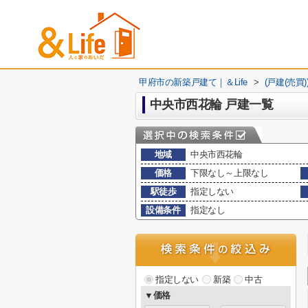
甲府市の新築戸建て｜＆Life
>
(戸建(売買
中央市西花輪 戸建一覧
地域
中央市西花輪
価格
下限なし～上限なし
駅徒歩
指定しない
設備条件
指定なし
指定しない
新築
中古
▼価格