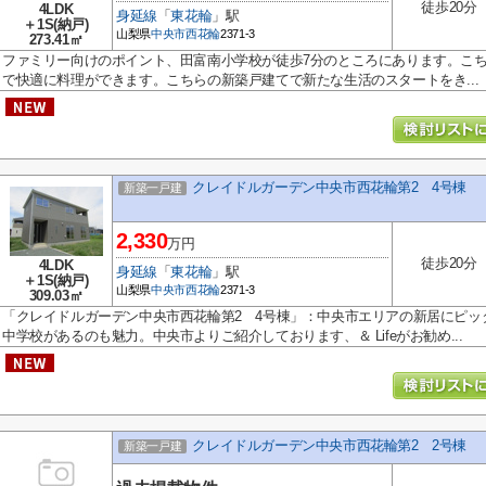
徒歩20分
4LDK
身延線
「
東花輪
」駅
＋1S(納戸)
山梨県
中央市
西花輪
2371-3
273.41㎡
ファミリー向けのポイント、田富南小学校が徒歩7分のところにあります。こ
で快適に料理ができます。こちらの新築戸建てで新たな生活のスタートをき...
クレイドルガーデン中央市西花輪第2 4号棟
新築一戸建
2,330
万円
徒歩20分
4LDK
身延線
「
東花輪
」駅
＋1S(納戸)
山梨県
中央市
西花輪
2371-3
309.03㎡
「クレイドルガーデン中央市西花輪第2 4号棟」：中央市エリアの新居にピッ
中学校があるのも魅力。中央市よりご紹介しております、＆ Lifeがお勧め...
クレイドルガーデン中央市西花輪第2 2号棟
新築一戸建