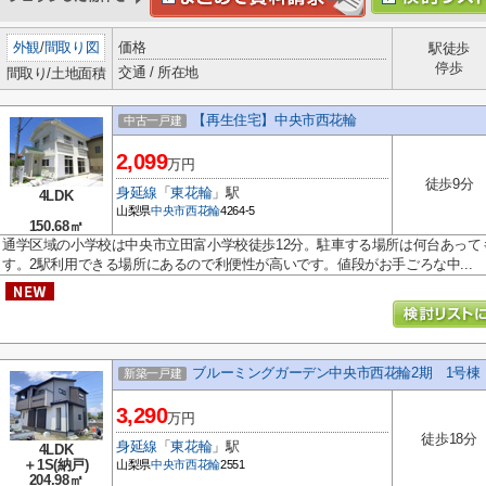
外観
/
間取り図
価格
駅徒歩
停歩
交通 / 所在地
間取り/土地面積
【再生住宅】中央市西花輪
中古一戸建
2,099
万円
徒歩9分
身延線
「
東花輪
」駅
4LDK
山梨県
中央市
西花輪
4264-5
150.68㎡
通学区域の小学校は中央市立田富小学校徒歩12分。駐車する場所は何台あって
す。2駅利用できる場所にあるので利便性が高いです。値段がお手ごろな中...
ブルーミングガーデン中央市西花輪2期 1号棟
新築一戸建
3,290
万円
徒歩18分
身延線
「
東花輪
」駅
4LDK
＋1S(納戸)
山梨県
中央市
西花輪
2551
204.98㎡