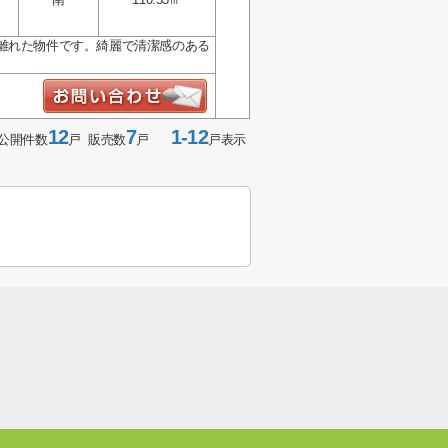
離れた物件です。綺麗で清潔感のある
12
7
1-12
公開件数
戸 販売数
戸
戸表示