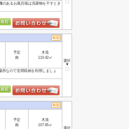
燥機のあるお風呂場は洗濯物を干すとき
予定
木造
南
110.42㎡
選択
▼
場所なので玄関収納を利用しましょ
予定
木造
南
107.65㎡
選択