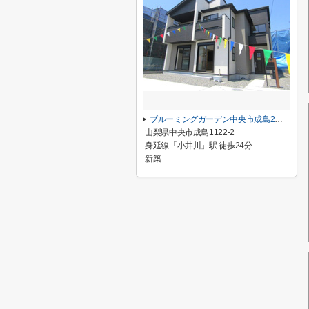
ブルーミングガーデン中央市成島2期 2号棟
山梨県中央市成島1122-2
身延線「小井川」駅 徒歩24分
新築