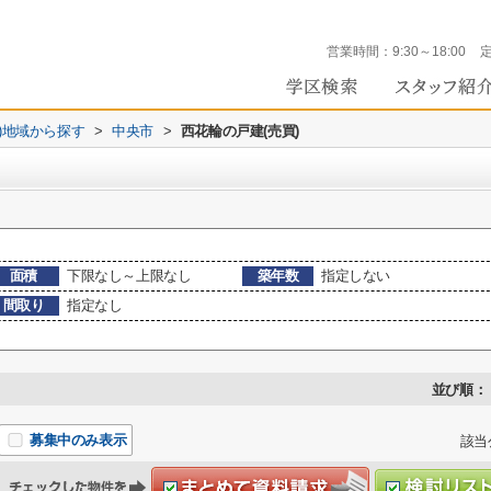
営業時間：
9:30～18:00
))地域から探す
>
中央市
>
西花輪の戸建(売買)
面積
下限なし～上限なし
築年数
指定しない
間取り
指定なし
並び順：
募集中のみ表示
該当