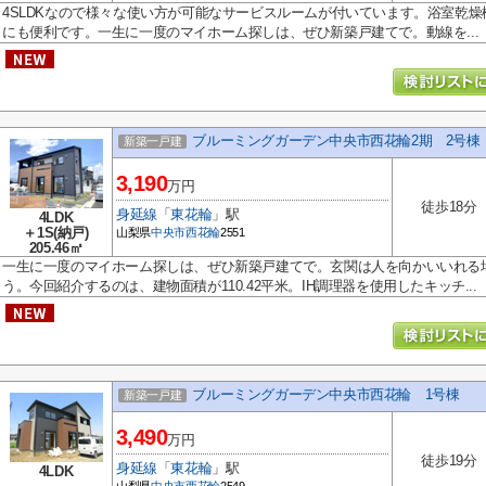
4SLDKなので様々な使い方が可能なサービスルームが付いています。浴室乾
にも便利です。一生に一度のマイホーム探しは、ぜひ新築戸建てで。動線を...
ブルーミングガーデン中央市西花輪2期 2号棟
新築一戸建
3,190
万円
徒歩18分
身延線
「
東花輪
」駅
4LDK
＋1S(納戸)
山梨県
中央市
西花輪
2551
205.46㎡
一生に一度のマイホーム探しは、ぜひ新築戸建てで。玄関は人を向かいいれる
う。今回紹介するのは、建物面積が110.42平米。IH調理器を使用したキッチ...
ブルーミングガーデン中央市西花輪 1号棟
新築一戸建
3,490
万円
徒歩19分
身延線
「
東花輪
」駅
4LDK