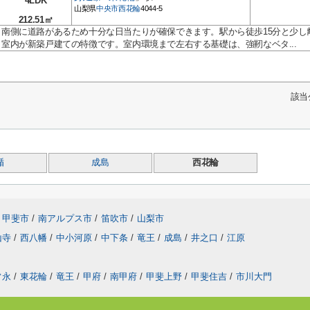
4LDK
山梨県
中央市
西花輪
4044-5
212.51㎡
南側に道路があるため十分な日当たりが確保できます。駅から徒歩15分と少し
室内が新築戸建ての特徴です。室内環境まで左右する基礎は、強靭なベタ...
該当
楯
成島
西花輪
甲斐市
/
南アルプス市
/
笛吹市
/
山梨市
山寺
/
西八幡
/
中小河原
/
中下条
/
竜王
/
成島
/
井之口
/
江原
常永
/
東花輪
/
竜王
/
甲府
/
南甲府
/
甲斐上野
/
甲斐住吉
/
市川大門