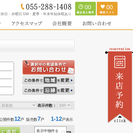
00
00
定休日：
水曜日 GW・夏季・年末年始休暇あり
表示件数：
12
7
1-12
公開件数
戸 販売数
戸
戸表示
表示中物件を