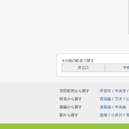
その他の町名で探す
井之口
中
市区町村から探す
甲府市
/
中央市
/
町名から探す
西花輪
/
万才
/
路線から探す
身延線
/
中央線
駅から探す
国母
/
小井川
/