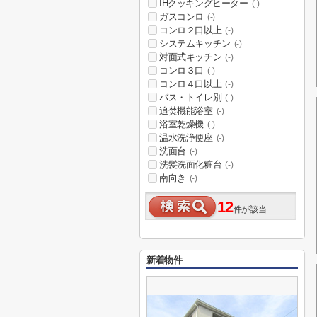
IHクッキングヒーター
(-)
ガスコンロ
(-)
コンロ２口以上
(-)
システムキッチン
(-)
対面式キッチン
(-)
コンロ３口
(-)
コンロ４口以上
(-)
バス・トイレ別
(-)
追焚機能浴室
(-)
浴室乾燥機
(-)
温水洗浄便座
(-)
洗面台
(-)
洗髪洗面化粧台
(-)
南向き
(-)
12
件が該当
新着物件