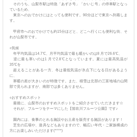
そのうち、山梨市駅は特急「あずさ号」「かいじ号」の停車駅となっ
ているため、
東京へのおでかけにはとっても便利です。90分ほどで東京へ到着しま
す。
甲府市へのおでかけでも約15分ほどと、どこへ行くにも便利な街、そ
れが山梨市です。
○気候
年平均気温は14.7℃、月平均気温で最も暖かいのは8 月で26.6℃、
逆に最も寒いのは1 月で2.8℃となっています。夏には最高気温が
35℃を
超えることがある一方、冬は最低気温が氷点下になる日があるよう
に、
寒暖の差が大きいのが特徴です。また、積雪は北部の三富地域の山間
部で見られますが、南部では多くありません。
○おすすめスポット
最後に、山梨市のおすすめスポットをご紹介させていただきます☆
それが、フルーツをテーマにした【笛吹川フルーツ公園】です♪
園内には、食事のとれる施設やお土産を販売する施設があります！
芝生の広場や、遊具などもありますので、幅広い年代・ご家族構成の
方にお楽しみいただけます(*^^*)