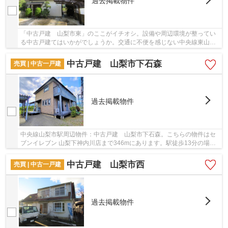
過去掲載物件
「中古戸建 山梨市東」のここがイチオシ。設備や周辺環境が整ってい
る中古戸建てはいかがでしょうか。交通に不便を感じない中央線東山梨
周辺の物件探しは、＆ Life スカイズにご依頼...
中古戸建 山梨市下石森
売買 | 中古一戸建
過去掲載物件
中央線山梨市駅周辺物件：中古戸建 山梨市下石森。こちらの物件はセ
ブンイレブン 山梨下神内川店まで346mにあります。駅徒歩13分の場所
にある物件です。こちらの中古戸建て物件は、子...
中古戸建 山梨市西
売買 | 中古一戸建
過去掲載物件