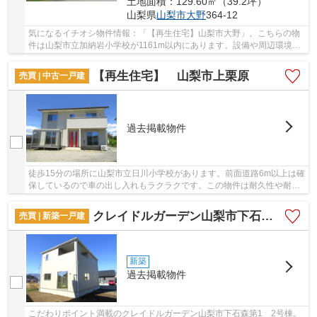
土地面積：129.60㎡（39.2坪）
山梨県
山梨市
大野
364-12
気になるイチオシ物件情報：「【再生住宅】山梨市大野」。こちらの物
件は山梨市立加納岩小学校が1161m以内にあります。設備や周辺環境が
整っている中古戸建てはいかがでしょうか。山梨...
【再生住宅】 山梨市上栗原
売買 | 中古一戸建
過去掲載物件
徒歩15分の場所に山梨市立日川小学校があります。前面道路6m以上は確
保しているので車の出し入れもラクラクです。この物件は耐久性や耐震
性の高いベタ基礎となっており安心です。綺麗...
クレイドルガーデン山梨市下石森第1 2号棟
売買 | 新築一戸建
新築
過去掲載物件
こだわりポイント満載のクレイドルガーデン山梨市下石森第1 2号棟。