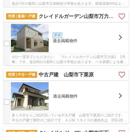
徒歩7分の場所に山梨市立加納岩小学校があります。前面道路6m以上は
確保しているので車の出し入れもラクラクです。...
クレイドルガーデン山梨市万力第1 2号棟
売買 | 新築一戸建
新築
過去掲載物件
ぜひ一度見ていただきたい、「クレイドルガーデン山梨市万力第1 2号
棟」です。徒歩8分の場所に山梨小学校があります。ベタ基礎による建築
の為、床下からの嫌な湿気も気になりません。...
中古戸建 山梨市下栗原
売買 | 中古一戸建
過去掲載物件
多くの方からご好評頂いている中古戸建 山梨市下栗原のご紹介です。
中古の戸建て物件のご紹介です。＆ Life スカイズの連絡先は、055-288-
1408です。山梨市にある中央線山梨市周辺の...