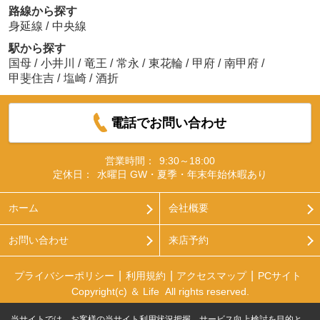
路線から探す
身延線
/
中央線
駅から探す
国母
/
小井川
/
竜王
/
常永
/
東花輪
/
甲府
/
南甲府
/
甲斐住吉
/
塩崎
/
酒折
電話でお問い合わせ
営業時間：
9:30～18:00
定休日：
水曜日 GW・夏季・年末年始休暇あり
ホーム
会社概要
お問い合わせ
来店予約
プライバシーポリシー
利用規約
アクセスマップ
PCサイト
Copyright(c) ＆ Life All rights reserved.
当サイトでは、お客様の当サイト利用状況把握、サービス向上検討を目的と