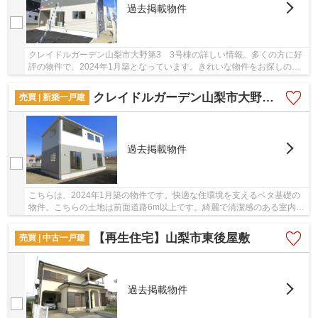
過去掲載物件
クレイドルガーデン山梨市大野第3 3号棟の詳しい情報。多くの方に好
評の物件で、2024年1月築となっています。きれいな物件をお探しの方
は、ぜひこちらの新築物件をご覧ください。道路...
クレイドルガーデン山梨市大野第3 2号棟
売買 | 新築一戸建
過去掲載物件
こちらは、2024年1月築の物件です。快適な住環境を支えるベタ基礎の
物件。こちらの土地は前面道路6m以上です。綺麗で清潔感のある室内が
新築戸建ての特徴です。当社では山梨市に特化し...
【再生住宅】山梨市東後屋敷
売買 | 中古一戸建
過去掲載物件