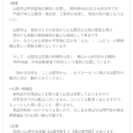
○概要
山梨市は甲府盆地の東部に位置し、県内第4位の広さを誇る市です。
平成17年に山梨市・牧丘町、三富村が合併し、現在の市の姿となりま
した。
山梨市は、笛吹川とその支流からなる肥沃な土地の恩恵を受け、
県内でも有数の果樹栽培が盛んな地域として有名です。
また、なだらかな斜面や平坦地に広がる「もも」・「ぶどう」の果樹
園は美しい景観を織りなしています。
そして、山梨市は交通の利便性も高く、都心から約100キロ圏内
JR中央線、中央自動車道で90分という場所に位置しています。
「誇れる日本を、ここ山梨市から。」をスローガンに掲げる山梨市の
魅力にぜひ、触れてみてください。
○お買い物施設
食料品や日用品などを取り扱うお店は充実しておりますので、
日常生活での心配はございません。コンビニも数多くありますので、
ちょっとした買い足しにも、困りません。
周辺市町村へのアクセスも良いので、少し足を伸ばせば専門店や複合
商業施設でのお買い物も可能です。
○交通
市内にはJR中央本線【山梨市駅】と【東山梨市駅】があります。