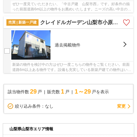
ぜひ一度見ていただきたい、「中古戸建 山梨市西」です。好条件の揃
った前面道路6m以上の物件をお薦めいたします。ニーズの高い中古の戸
建て物件は、経済的なメリットも大きいです。...
クレイドルガーデン山梨市小原東第2
売買 | 新築一戸建
過去掲載物件
新築の物件を検討中の方はぜひ一度こちらの物件をご覧ください。前面
道路6m以上ある物件です。設備も充実している新築戸建ての物件はいか
がでしょうか。2022年12月築の物件です。快適...
29
1
1～29
該当物件数
戸
販売数
戸
戸を表示
変更
絞り込み条件：
なし
山梨県山梨市エリア情報