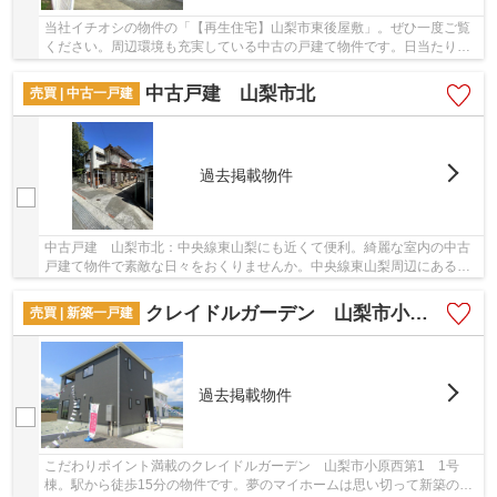
当社イチオシの物件の「【再生住宅】山梨市東後屋敷」。ぜひ一度ご覧
ください。周辺環境も充実している中古の戸建て物件です。日当たりを
重視している方に適した南側道路になります。...
中古戸建 山梨市北
売買 | 中古一戸建
過去掲載物件
中古戸建 山梨市北：中央線東山梨にも近くて便利。綺麗な室内の中古
戸建て物件で素敵な日々をおくりませんか。中央線東山梨周辺にある＆
Life一押しの物件情報はいかがでしょうか。05...
クレイドルガーデン 山梨市小原西第1 1号棟
売買 | 新築一戸建
過去掲載物件
こだわりポイント満載のクレイドルガーデン 山梨市小原西第1 1号
棟。駅から徒歩15分の物件です。夢のマイホームは思い切って新築の戸