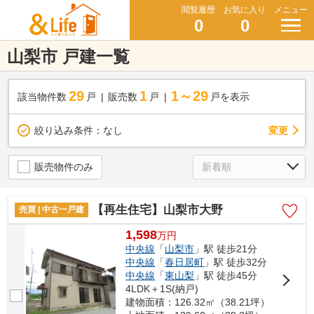
閲覧履歴
お気に入り
メニュー
0
0
山梨市 戸建一覧
29
1
1～29
該当物件数
戸
販売数
戸
戸を表示
変更
絞り込み条件：
なし
販売物件のみ
【再生住宅】山梨市大野
売買 | 中古一戸建
1,598
万
円
中央線
「
山梨市
」駅 徒歩21分
中央線
「
春日居町
」駅 徒歩32分
中央線
「
東山梨
」駅 徒歩45分
4LDK＋1S(納戸)
建物面積：126.32㎡（38.21坪）