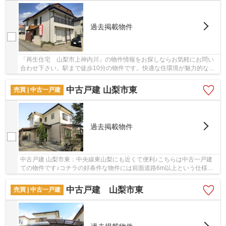
過去掲載物件
「再生住宅 山梨市上神内川」の物件情報をお探しならお気軽にお問い
合わせ下さい。駅まで徒歩10分の物件です。快適な住環境が魅力的な中
古の戸建て物件で充実した日々を過ごしません...
中古戸建 山梨市東
売買 | 中古一戸建
過去掲載物件
中古戸建 山梨市東：中央線東山梨にも近くて便利♪こちらは中古一戸建
ての物件です♪コチラの好条件な物件には前面道路6m以上という仕様も
付いてきます♪夢のマイホームの購入を当社スタ...
中古戸建 山梨市東
売買 | 中古一戸建