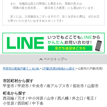
また、当施設は恋人の聖地にも選定され、景観の良さは
「関東の富士見百景」、「新日本三大夜景」にも選ばれています。
近くには、入浴施設もございますので、近くを訪れた際は、ぜひお立
ち寄りいただきたいおすすめスポットです♪
ページトップへ
甲府市の新築戸建て｜＆Life
>
(戸建(売買))地域から探す
>
山梨市の戸建(売買)
市区町村から探す
甲斐市
/
甲府市
/
中央市
/
南アルプス市
/
笛吹市
/
山梨市
町名から探す
西花輪
/
万才
/
中小河原
/
山寺
/
西八幡
/
井之口
/
竜王
/
小笠原
/
西田町
/
中下条