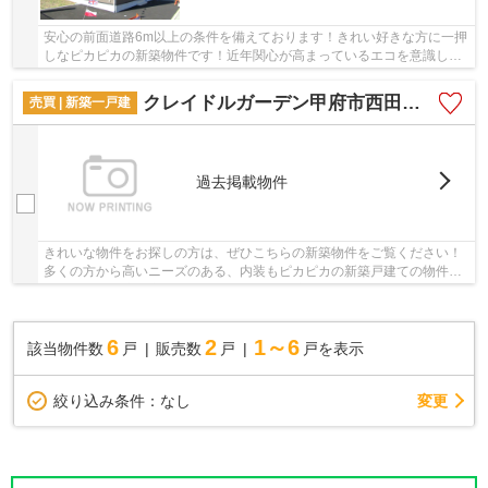
安心の前面道路6m以上の条件を備えております！きれい好きな方に一押
しなピカピカの新築物件です！近年関心が高まっているエコを意識した
省エネ対策がなされています！2024年9月築で地...
クレイドルガーデン甲府市西田町第1 1号棟
売買 | 新築一戸建
過去掲載物件
きれいな物件をお探しの方は、ぜひこちらの新築物件をご覧ください！
多くの方から高いニーズのある、内装もピカピカの新築戸建ての物件で
す！近年注目度が高まっている省エネ対策済み...
6
2
1～6
該当物件数
戸
販売数
戸
戸を表示
変更
絞り込み条件：
なし