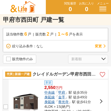
閲覧履歴
お気に入り
メニュー
0
0
甲府市西田町 戸建一覧
6
2
1～6
該当物件数
戸
販売数
戸
戸を表示
変更
絞り込み条件：
なし
販売物件のみ
クレイドルガーデン甲府市西田町第2 1号棟
売買 | 新築一戸建
新築
2,550
万
円
中央線
「
甲府
」駅 徒歩35分
身延線
「
金手
」駅 徒歩49分
身延線
「
善光寺
」駅 徒歩61分
4LDK＋1S(納戸)