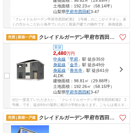
建物面積：98.82㎡（29.89坪）
土地面積：192.23㎡（58.14坪）
山梨県
甲府市
西田町
3-47
「クレイドルガーデン甲府市西田町第2 1号棟」のここがイチオシ。多
くの方からこだわり条件でいただく新築戸建ての物件です。南側道路に
接している物件なので日当たりがいいです。室...
クレイドルガーデン甲府市西田町第2 2号棟
売買 | 新築一戸建
新築
2,480
万
円
中央線
「
甲府
」駅 徒歩35分
身延線
「
金手
」駅 徒歩49分
身延線
「
善光寺
」駅 徒歩61分
4LDK
建物面積：98.81㎡（29.88坪）
土地面積：192.26㎡（58.15坪）
山梨県
甲府市
西田町
3-47
ぜひ一度見ていただきたい、「クレイドルガーデン甲府市西田町第2 2
号棟」です。徒歩8分の場所に相川小学校があります。こちらは省エネ対
策にもご利用頂けます。室内環境まで左右する...
クレイドルガーデン甲府市西田町第1 2号棟
売買 | 新築一戸建