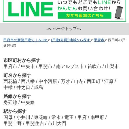
ページトップへ
甲府市の新築戸建て｜＆Life
>
(戸建(売買))地域から探す
>
甲府市
>
西田町の戸
建(売買)
市区町村から探す
甲府市
/
中央市
/
甲斐市
/
南アルプス市
/
笛吹市
/
山梨市
町名から探す
西花輪
/
西八幡
/
中小河原
/
万才
/
山寺
/
西田町
/
江原
/
中楯
/
井之口
/
成島
路線から探す
身延線
/
中央線
駅から探す
国母
/
小井川
/
東花輪
/
常永
/
竜王
/
甲府
/
南甲府
/
甲斐上野
/
甲斐住吉
/
市川大門