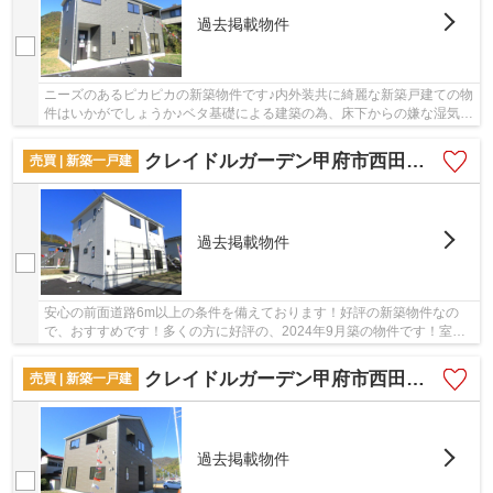
過去掲載物件
ニーズのあるピカピカの新築物件です♪内外装共に綺麗な新築戸建ての物
件はいかがでしょうか♪ベタ基礎による建築の為、床下からの嫌な湿気も
気になりません♪家計に優しい省エネ対策物件...
クレイドルガーデン甲府市西田町第1 3号棟
売買 | 新築一戸建
過去掲載物件
安心の前面道路6m以上の条件を備えております！好評の新築物件なの
で、おすすめです！多くの方に好評の、2024年9月築の物件です！室内
環境まで左右する基礎は、強靭なベタ基礎！甲府市...
クレイドルガーデン甲府市西田町1 4号棟
売買 | 新築一戸建
過去掲載物件