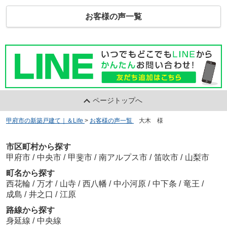
お客様の声一覧
ページトップへ
甲府市の新築戸建て｜＆Life
>
お客様の声一覧
>
大木 様
市区町村から探す
甲府市
/
中央市
/
甲斐市
/
南アルプス市
/
笛吹市
/
山梨市
町名から探す
西花輪
/
万才
/
山寺
/
西八幡
/
中小河原
/
中下条
/
竜王
/
成島
/
井之口
/
江原
路線から探す
身延線
/
中央線