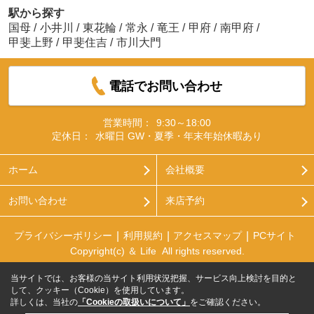
駅から探す
国母
/
小井川
/
東花輪
/
常永
/
竜王
/
甲府
/
南甲府
/
甲斐上野
/
甲斐住吉
/
市川大門
電話でお問い合わせ
営業時間：
9:30～18:00
定休日：
水曜日 GW・夏季・年末年始休暇あり
ホーム
会社概要
お問い合わせ
来店予約
プライバシーポリシー
利用規約
アクセスマップ
PCサイト
Copyright(c) ＆ Life All rights reserved.
当サイトでは、お客様の当サイト利用状況把握、サービス向上検討を目的と
して、クッキー（Cookie）を使用しています。
詳しくは、当社の
「Cookieの取扱いについて」
をご確認ください。