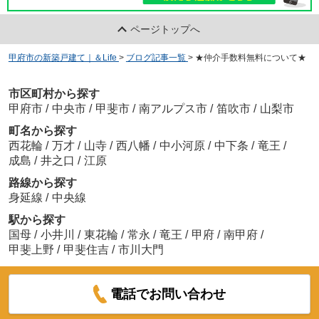
ページトップへ
甲府市の新築戸建て｜＆Life
>
ブログ記事一覧
>
★仲介手数料無料について★
市区町村から探す
甲府市
/
中央市
/
甲斐市
/
南アルプス市
/
笛吹市
/
山梨市
町名から探す
西花輪
/
万才
/
山寺
/
西八幡
/
中小河原
/
中下条
/
竜王
/
成島
/
井之口
/
江原
路線から探す
身延線
/
中央線
駅から探す
国母
/
小井川
/
東花輪
/
常永
/
竜王
/
甲府
/
南甲府
/
甲斐上野
/
甲斐住吉
/
市川大門
電話でお問い合わせ