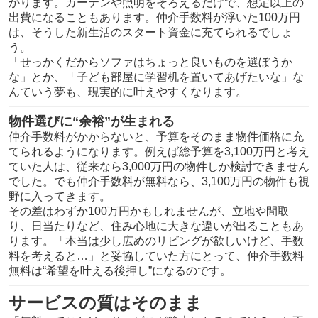
かります。カーテンや照明をそろえるだけで、想定以上の
出費になることもあります。仲介手数料が浮いた100万円
は、そうした新生活のスタート資金に充てられるでしょ
う。
「せっかくだからソファはちょっと良いものを選ぼうか
な」とか、「子ども部屋に学習机を置いてあげたいな」な
んていう夢も、現実的に叶えやすくなります。
物件選びに“余裕”が生まれる
仲介手数料がかからないと、予算をそのまま物件価格に充
てられるようになります。例えば総予算を3,100万円と考え
ていた人は、従来なら3,000万円の物件しか検討できません
でした。でも仲介手数料が無料なら、3,100万円の物件も視
野に入ってきます。
その差はわずか100万円かもしれませんが、立地や間取
り、日当たりなど、住み心地に大きな違いが出ることもあ
ります。「本当は少し広めのリビングが欲しいけど、手数
料を考えると…」と妥協していた方にとって、仲介手数料
無料は“希望を叶える後押し”になるのです。
サービスの質はそのまま