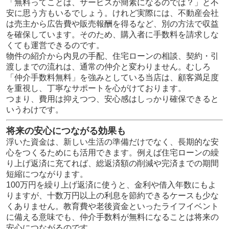
「無料ってことは、サービスが簡素になるのでは？」と不
安に思う方もいるでしょう。けれど実際には、不動産会社
は売主から広告費や販売報酬を得るなど、別の方法で収益
を確保しています。そのため、購入者に手数料を請求しな
くても運営できるのです。
物件の紹介から内見の手配、住宅ローンの相談、契約・引
渡しまでの流れは、通常の仲介と変わりません。むしろ
「仲介手数料無料」を強みとしている当店は、顧客満足度
を重視し、丁寧なサポートを心がけております。
つまり、費用は抑えつつ、安心感はしっかり確保できると
いうわけです。
将来の安心につながる効果も
浮いた資金は、新しい生活の準備だけでなく、長期的な安
心をつくるためにも活用できます。例えば住宅ローンの繰
り上げ返済に充てれば、総返済額の削減や完済までの期間
短縮につながります。
100万円を繰り上げ返済に使うと、金利や借入年数にもよ
りますが、十数万円以上の利息を節約できるケースも少な
くありません。教育費や老後資金といったライフイベント
に備える意味でも、仲介手数料が無料になることは将来の
安心につながるのです。