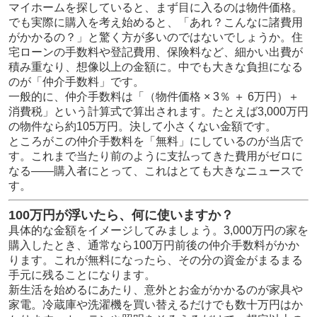
マイホームを探していると、まず目に入るのは物件価格。
でも実際に購入を考え始めると、「あれ？こんなに諸費用
がかかるの？」と驚く方が多いのではないでしょうか。住
宅ローンの手数料や登記費用、保険料など、細かい出費が
積み重なり、想像以上の金額に。中でも大きな負担になる
のが「仲介手数料」です。
一般的に、仲介手数料は「（物件価格 × 3％ ＋ 6万円）＋
消費税」という計算式で算出されます。たとえば3,000万円
の物件なら約105万円。決して小さくない金額です。
ところがこの仲介手数料を「無料」にしているのが当店で
す。これまで当たり前のように支払ってきた費用がゼロに
なる――購入者にとって、これはとても大きなニュースで
す。
100万円が浮いたら、何に使いますか？
具体的な金額をイメージしてみましょう。3,000万円の家を
購入したとき、通常なら100万円前後の仲介手数料がかか
ります。これが無料になったら、その分の資金がまるまる
手元に残ることになります。
新生活を始めるにあたり、意外とお金がかかるのが家具や
家電。冷蔵庫や洗濯機を買い替えるだけでも数十万円はか