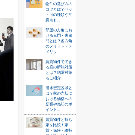
物件の選び方の
コツとは？ペッ
ト可の種類や注
意点も...
部屋の方角にお
ける鬼門・裏鬼
門とは？各方角
のメリット・デ
メリッ...
賃貸物件ででき
る窓の断熱対策
とは？結露対策
もご紹介
浸水想定区域と
は？家の売却に
おける価格への
影響や売却のポ
イント...
賃貸物件と持ち
家を比較！家
賃・保険・維持