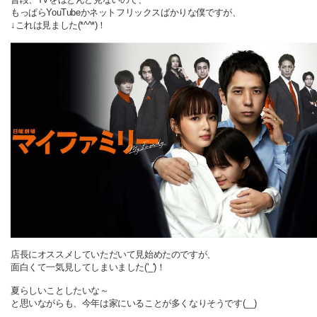
もっぱらYouTubeかネットフリックスばかりな僕ですが、
↓これは見ました(*^^*)！
店長にオススメしていただいて見始めたのですが、
面白くて一気見してしまいました('_')！
夏らしいことしたいな～
と思いながらも、今年は家にいることが多くなりそうです(__)