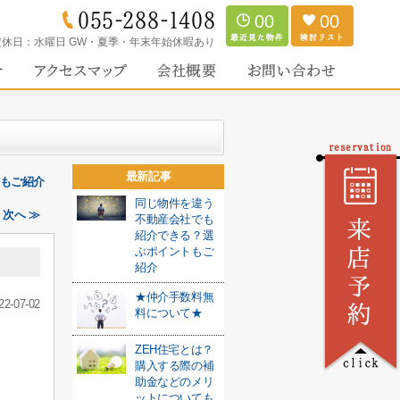
00
00
定休日：
水曜日 GW・夏季・年末年始休暇あり
最新記事
場もご紹介
同じ物件を違う
次へ ≫
不動産会社でも
紹介できる？選
ぶポイントもご
紹介
★仲介手数料無
22-07-02
料について★
ZEH住宅とは？
購入する際の補
助金などのメリ
ットについても