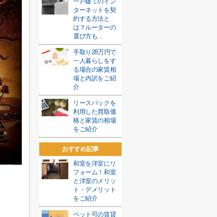
一戸建てのイン
ターネットを契
約する方法と
は？ルーターの
選び方も...
手取り28万円で
一人暮らしをす
る場合の家賃相
場と内訳をご紹
介
リースバックを
利用した買取価
格と家賃の相場
をご紹介
おすすめ記事
和室を洋室にリ
フォーム！和室
と洋室のメリッ
ト・デメリット
をご紹介
ペット可の賃貸