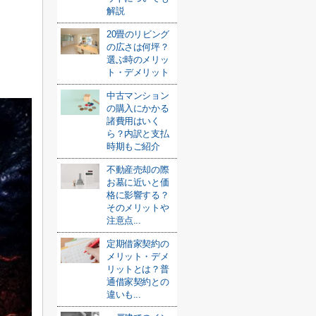
解説
20畳のリビング
の広さは何坪？
選ぶ時のメリッ
ト・デメリット
中古マンション
の購入にかかる
諸費用はいく
ら？内訳と支払
時期もご紹介
不動産売却の際
お墓に近いと価
格に影響する？
そのメリットや
注意点...
定期借家契約の
メリット・デメ
リットとは？普
通借家契約との
違いも...