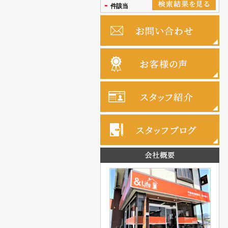
-
件該当