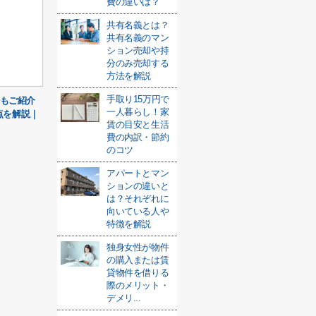
費の違いは？
共有名義とは？
共有名義のマン
ション売却や持
分のみ売却する
方法を解説
手取り15万円で
場もご紹介
一人暮らし！家
点を解説｜
賃の目安と生活
費の内訳・節約
のコツ
アパートとマン
ションの違いと
は？それぞれに
向いている人や
特徴を解説
独身女性が物件
の購入または賃
貸物件を借りる
際のメリット・
デメリ...