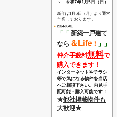
～ 令和7年1月5日（日）
新年は1月6日（月）より通常
営業
しております。
2024-08-01
「「
新築一戸建て
＆Life
なら
！
」」
無料
仲介手数料
で
購入できます！
インターネットやチラシ
等で気になる物件を当店
へご相談下さい。内見手
配可能・購入可能です！
★
他社掲載物件も
大歓迎
★