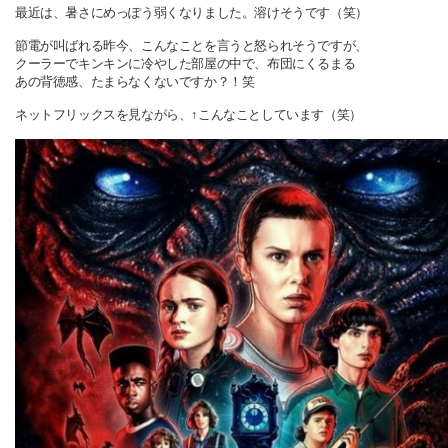
最近は、暑さにめっぽう弱くなりました。溶けそうです（笑）
節電が叫ばれる昨今、こんなことを言うと怒られそうですが、
クーラーでキンキンに冷やした部屋の中で、布団にくるまる
あの背徳感、たまらなくないですか？！笑
ネットフリックスを見ながら、
↑こんなことしています（笑）