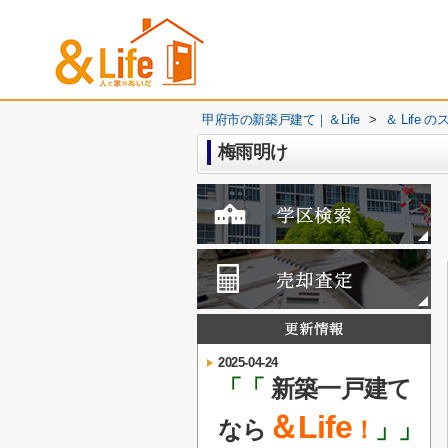
甲府市の新築戸建て｜＆Life
>
＆ Life
梅雨明け
2025-04-24
「「
新築一戸建て
＆Life
なら
！
」」