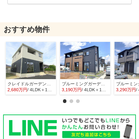
おすすめ物件
クレイドルガーデン甲府市富竹第5 3号棟
ブルーミングガーデン中央市西花輪2期 2号棟
2,680万円
/ 4LDK＋1S(納戸)
3,190万円
/ 4LDK＋1S(納戸)
3,290万円
/ 