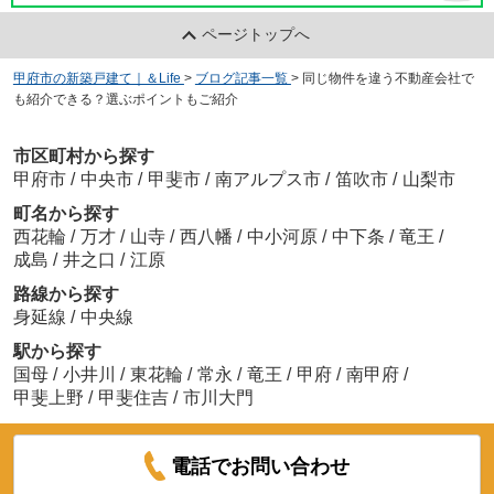
ページトップへ
甲府市の新築戸建て｜＆Life
>
ブログ記事一覧
>
同じ物件を違う不動産会社で
も紹介できる？選ぶポイントもご紹介
市区町村から探す
甲府市
/
中央市
/
甲斐市
/
南アルプス市
/
笛吹市
/
山梨市
町名から探す
西花輪
/
万才
/
山寺
/
西八幡
/
中小河原
/
中下条
/
竜王
/
成島
/
井之口
/
江原
路線から探す
身延線
/
中央線
駅から探す
国母
/
小井川
/
東花輪
/
常永
/
竜王
/
甲府
/
南甲府
/
甲斐上野
/
甲斐住吉
/
市川大門
電話でお問い合わせ