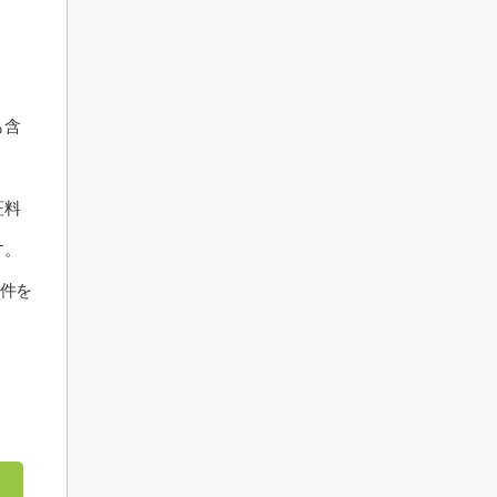
も含
証料
す。
件を