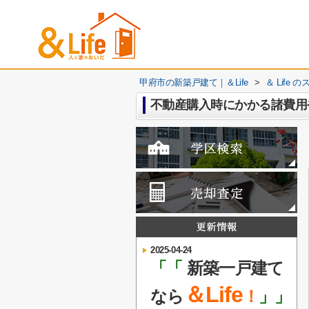
甲府市の新築戸建て｜＆Life
>
＆ Life
不動産購入時にかかる諸費用
2025-04-24
「「
新築一戸建て
＆Life
なら
！
」」