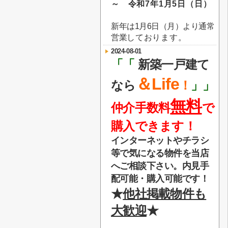
～ 令和7年1月5日（日）
新年は1月6日（月）より通常
営業
しております。
2024-08-01
「「
新築一戸建て
＆Life
なら
！
」」
無料
仲介手数料
で
購入できます！
インターネットやチラシ
等で気になる物件を当店
へご相談下さい。内見手
配可能・購入可能です！
★
他社掲載物件も
大歓迎
★