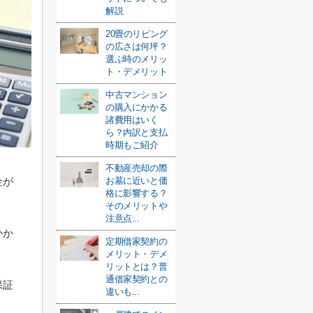
解説
20畳のリビング
の広さは何坪？
選ぶ時のメリッ
ト・デメリット
中古マンション
の購入にかかる
諸費用はいく
ら？内訳と支払
時期もご紹介
不動産売却の際
金が
お墓に近いと価
格に影響する？
そのメリットや
注意点...
かか
定期借家契約の
メリット・デメ
リットとは？普
通借家契約との
保証
違いも...