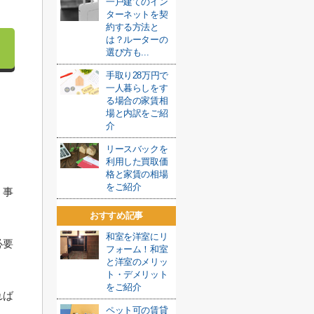
一戸建てのイン
ターネットを契
約する方法と
は？ルーターの
選び方も...
手取り28万円で
一人暮らしをす
る場合の家賃相
場と内訳をご紹
介
リースバックを
利用した買取価
。
格と家賃の相場
をご紹介
、事
おすすめ記事
和室を洋室にリ
必要
フォーム！和室
と洋室のメリッ
ト・デメリット
をご紹介
れば
ペット可の賃貸