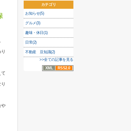
カテゴリ
お知らせ(5)
保
グルメ(3)
趣味・休日(1)
。
日常(2)
わり
不動産 豆知識(2)
>>全ての記事を見る
XML
RSS2.0
えて
なり
合や