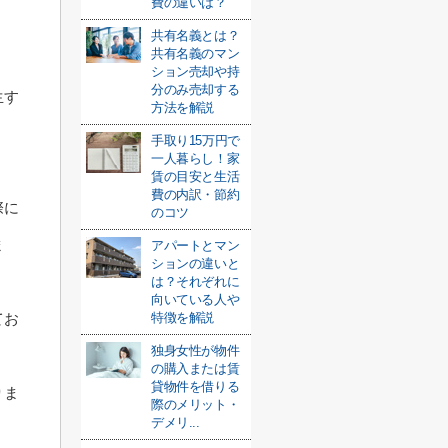
費の違いは？
共有名義とは？
共有名義のマン
ション売却や持
分のみ売却する
生す
方法を解説
。
手取り15万円で
一人暮らし！家
賃の目安と生活
費の内訳・節約
際に
のコツ
ま
アパートとマン
ションの違いと
は？それぞれに
向いている人や
てお
特徴を解説
独身女性が物件
の購入または賃
貸物件を借りる
りま
際のメリット・
デメリ...
。