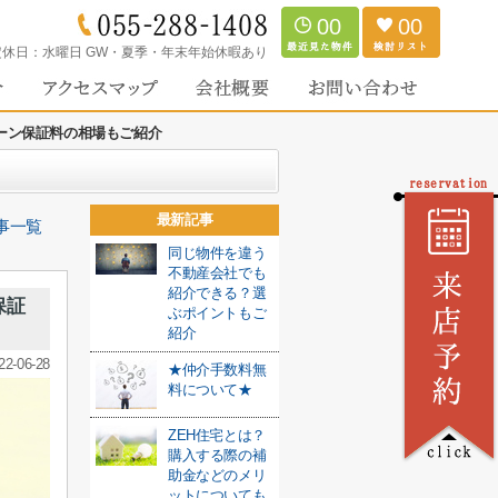
00
00
定休日：
水曜日 GW・夏季・年末年始休暇あり
ーン保証料の相場もご紹介
最新記事
事一覧
同じ物件を違う
不動産会社でも
紹介できる？選
保証
ぶポイントもご
紹介
22-06-28
★仲介手数料無
料について★
ZEH住宅とは？
購入する際の補
助金などのメリ
ットについても