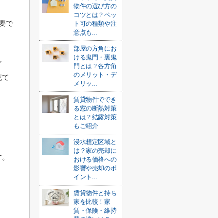
物件の選び方の
コツとは？ペッ
要で
ト可の種類や注
意点も...
部屋の方角にお
ける鬼門・裏鬼
ん
門とは？各方角
のメリット・デ
充て
メリッ...
賃貸物件ででき
る窓の断熱対策
とは？結露対策
もご紹介
浸水想定区域と
は？家の売却に
す。
おける価格への
影響や売却のポ
イント...
賃貸物件と持ち
家を比較！家
賃・保険・維持