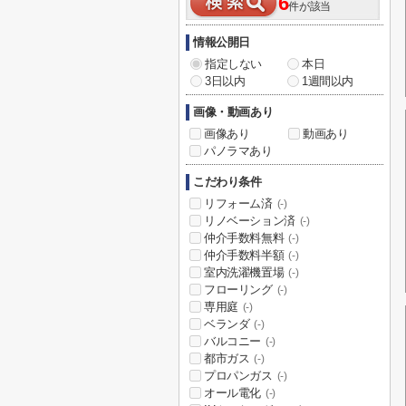
6
件が該当
情報公開日
指定しない
本日
3日以内
1週間以内
画像・動画あり
画像あり
動画あり
パノラマあり
こだわり条件
リフォーム済
(-)
リノベーション済
(-)
仲介手数料無料
(-)
仲介手数料半額
(-)
室内洗濯機置場
(-)
フローリング
(-)
専用庭
(-)
ベランダ
(-)
バルコニー
(-)
都市ガス
(-)
プロパンガス
(-)
オール電化
(-)