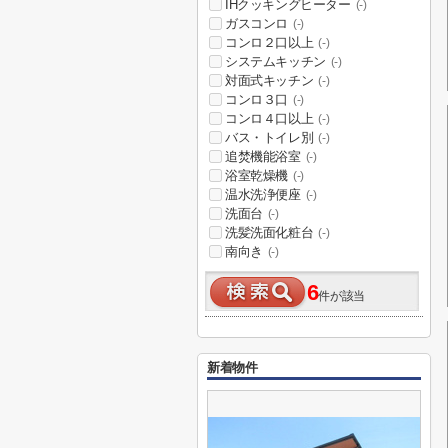
IHクッキングヒーター
(-)
ガスコンロ
(-)
コンロ２口以上
(-)
システムキッチン
(-)
対面式キッチン
(-)
コンロ３口
(-)
コンロ４口以上
(-)
バス・トイレ別
(-)
追焚機能浴室
(-)
浴室乾燥機
(-)
温水洗浄便座
(-)
洗面台
(-)
洗髪洗面化粧台
(-)
南向き
(-)
6
件が該当
新着物件