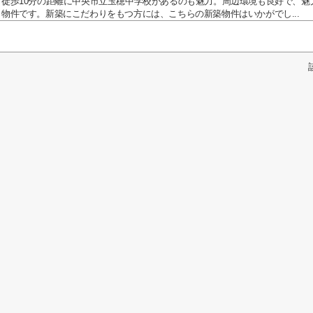
徒歩10分の距離に中央市立玉穂中学校があるのも魅力。周辺環境も良好で、魅
物件です。新築にこだわりをもつ方には、こちらの新築物件はいかがでし...