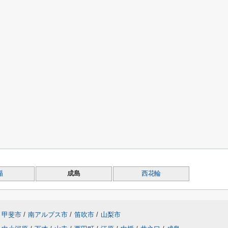
楯
成島
西花輪
甲斐市
/
南アルプス市
/
笛吹市
/
山梨市