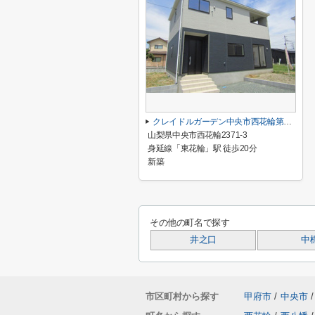
クレイドルガーデン中央市西花輪第2 1号棟
山梨県中央市西花輪2371-3
身延線「東花輪」駅 徒歩20分
新築
その他の町名で探す
井之口
中
市区町村から探す
甲府市
/
中央市
/