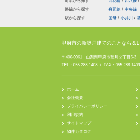
町名から探す
西花輪
/
西八幡
/
路線から探す
身延線
/
中央線
駅から探す
国母
/
小井川
/
甲府市の新築戸建てのことなら＆Li
〒400-0061 山梨県甲府市荒川２丁目6-3
TEL：055-288-1408 / FAX：055-288-1409
ホーム
会社概要
プライバシーポリシー
利用規約
サイトマップ
物件カタログ