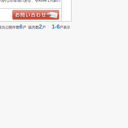
力的な住環境のある、令和8年1月築の
6
2
1-6
該当公開件数
戸 販売数
戸
戸表示