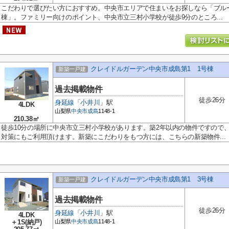
こだわりで選びたい方におすすめ。中央市エリアで住まいをお探しなら「ブルー
棟」。ファミリー向けのポイント、中央市立三村小学校が徒歩9分のところ...
クレイドルガーデン中央市成島第1 1号棟
新築一戸建
過去掲載物件
徒歩26分
身延線
「
小井川
」駅
4LDK
山梨県
中央市
成島
1148-1
210.38㎡
徒歩10分の場所に中央市立三村小学校があります。築2年以内の物件ですので
対策にもご利用頂けます。新築にこだわりをもつ方には、こちらの新築物件...
クレイドルガーデン中央市成島第1 3号棟
新築一戸建
過去掲載物件
徒歩26分
身延線
「
小井川
」駅
4LDK
＋1S(納戸)
山梨県
中央市
成島
1148-1