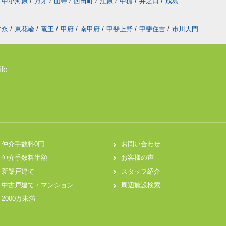
中小河原
/
万才
/
山寺
/
西田町
/
江原
/
中楯
/
井之口
/
成島
常永
/
東花輪
/
竜王
/
甲府
/
南甲府
/
甲斐上野
/
甲斐住吉
/
市川大門
fe
仲介手数料0円
お問い合わせ
仲介手数料半額
お客様の声
新築戸建て
スタッフ紹介
中古戸建て・マンション
周辺施設検索
2000万未満