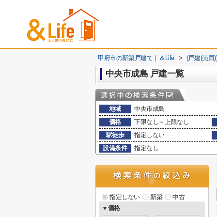
甲府市の新築戸建て｜＆Life
>
(戸建(売買
中央市成島 戸建一覧
地域
中央市成島
価格
下限なし～上限なし
駅徒歩
指定しない
設備条件
指定なし
指定しない
新築
中古
▼価格