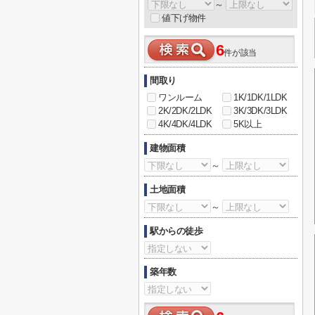
～
値下げ物件
6
件が該当
間取り
ワンルーム
1K/1DK/1LDK
2K/2DK/2LDK
3K/3DK/3LDK
4K/4DK/4LDK
5K以上
建物面積
～
土地面積
～
駅からの徒歩
築年数