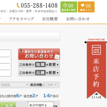
00
00
定休日：
水曜日 GW・夏季・年末年始休暇あり
表示件数：
6
2
1-6
該当公開件数
戸 販売数
戸
戸表示
表示中物件を