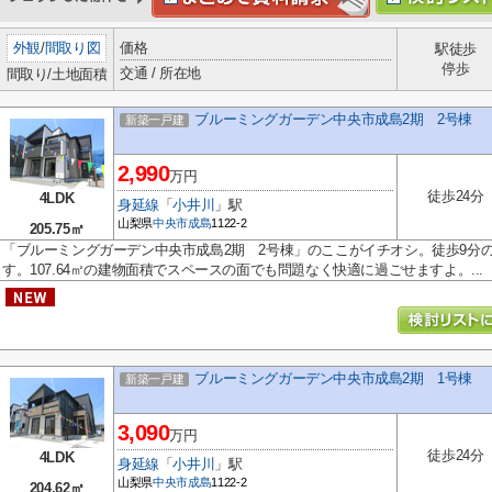
外観
/
間取り図
価格
駅徒歩
停歩
交通 / 所在地
間取り/土地面積
ブルーミングガーデン中央市成島2期 2号棟
新築一戸建
2,990
万円
徒歩24分
4LDK
身延線
「
小井川
」駅
山梨県
中央市
成島
1122-2
205.75㎡
「ブルーミングガーデン中央市成島2期 2号棟」のここがイチオシ。徒歩9分
す。107.64㎡の建物面積でスペースの面でも問題なく快適に過ごせますよ。...
ブルーミングガーデン中央市成島2期 1号棟
新築一戸建
3,090
万円
徒歩24分
4LDK
身延線
「
小井川
」駅
山梨県
中央市
成島
1122-2
204.62㎡