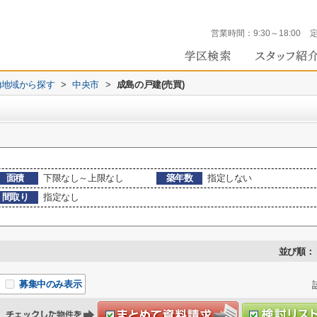
営業時間：
9:30～18:00
))地域から探す
>
中央市
>
成島の戸建(売買)
面積
下限なし～上限なし
築年数
指定しない
間取り
指定なし
並び順：
募集中のみ表示