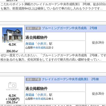
205.77㎡
こだわりポイント満載のクレイドルガーデン中央市成島第1 3号棟。徒歩10
も魅力。前面道路6m以上は確保しているので車の出し入れもラクラクです...
ブルーミングガーデン中央市成島 2号棟
新築一戸建
過去掲載物件
徒歩24分
身延線
「
小井川
」駅
4LDK
山梨県
中央市
成島
1122-2
206.00㎡
ぜひ一度見ていただきたい、「ブルーミングガーデン中央市成島 2号棟」です
校があるのも魅力。劣化対策をしてますので耐久性の高い建材を使ってい...
クレイドルガーデン中央市成島第1 2号棟
新築一戸建
過去掲載物件
徒歩26分
身延線
「
小井川
」駅
4LDK
＋1S(納戸)
山梨県
中央市
成島
1148-1
236.19㎡