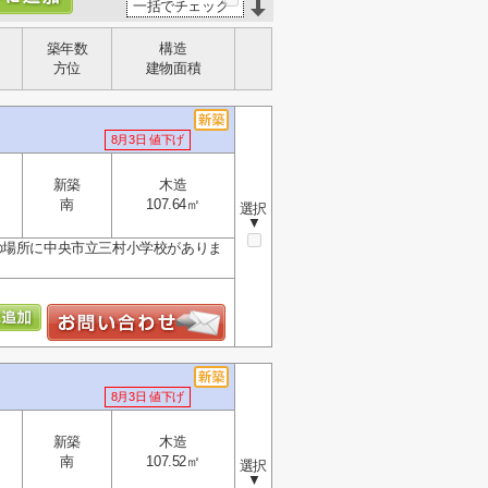
一括でチェック
築年数
構造
方位
建物面積
8月3日 値下げ
新築
木造
南
107.64㎡
選択
▼
の場所に中央市立三村小学校がありま
8月3日 値下げ
新築
木造
南
107.52㎡
選択
▼