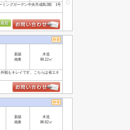
ミングガーデン中央市成島2期 1号
新築
木造
南東
99.22㎡
、外観もキレイです。こちらは省エネ
新築
木造
南東
98.82㎡