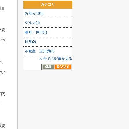
カテゴリ
日ま
お知らせ(5)
グルメ(3)
必要
趣味・休日(1)
、宅
日常(2)
不動産 豆知識(2)
>>全ての記事を見る
が、
XML
RSS2.0
ない
件内
ま
重要