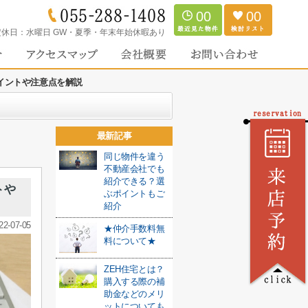
00
00
定休日：
水曜日 GW・夏季・年末年始休暇あり
イントや注意点を解説
最新記事
同じ物件を違う
不動産会社でも
紹介できる？選
トや
ぶポイントもご
紹介
22-07-05
★仲介手数料無
料について★
ZEH住宅とは？
購入する際の補
助金などのメリ
ットについても