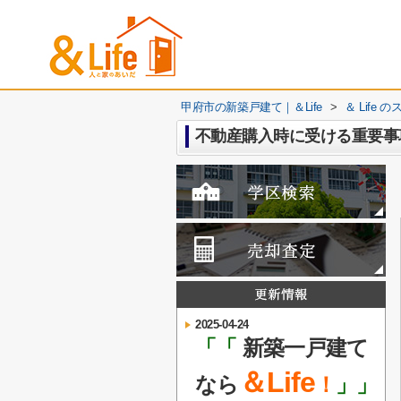
甲府市の新築戸建て｜＆Life
>
＆ Life
不動産購入時に受ける重要事
2025-04-24
「「
新築一戸建て
＆Life
なら
！
」」