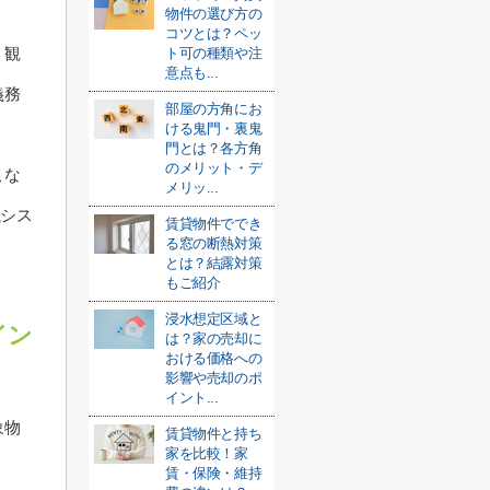
物件の選び方の
コツとは？ペッ
う観
ト可の種類や注
意点も...
義務
部屋の方角にお
ける鬼門・裏鬼
門とは？各方角
のメリット・デ
こな
メリッ...
議シス
賃貸物件ででき
る窓の断熱対策
とは？結露対策
もご紹介
浸水想定区域と
イン
は？家の売却に
おける価格への
影響や売却のポ
イント...
象物
賃貸物件と持ち
家を比較！家
賃・保険・維持