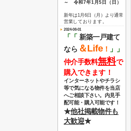
～ 令和7年1月5日（日）
新年は1月6日（月）より通常
営業
しております。
2024-08-01
「「
新築一戸建て
＆Life
なら
！
」」
無料
仲介手数料
で
購入できます！
インターネットやチラシ
等で気になる物件を当店
へご相談下さい。内見手
配可能・購入可能です！
★
他社掲載物件も
大歓迎
★