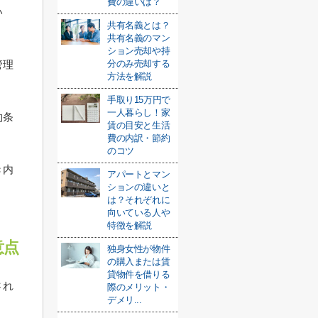
費の違いは？
い
共有名義とは？
共有名義のマン
ション売却や持
管理
分のみ売却する
方法を解説
手取り15万円で
一人暮らし！家
約条
賃の目安と生活
費の内訳・節約
のコツ
き内
アパートとマン
ションの違いと
は？それぞれに
向いている人や
特徴を解説
意点
独身女性が物件
の購入または賃
貸物件を借りる
され
際のメリット・
デメリ...