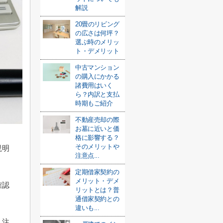
解説
20畳のリビング
の広さは何坪？
選ぶ時のメリッ
ト・デメリット
中古マンション
の購入にかかる
諸費用はいく
ら？内訳と支払
時期もご紹介
不動産売却の際
お墓に近いと価
格に影響する？
そのメリットや
説明
注意点...
定期借家契約の
メリット・デメ
確認
リットとは？普
通借家契約との
違いも...
・注