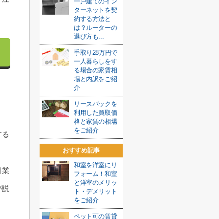
一戸建てのイン
ターネットを契
約する方法と
は？ルーターの
選び方も...
手取り28万円で
一人暮らしをす
る場合の家賃相
場と内訳をご紹
介
リースバックを
利用した買取価
格と家賃の相場
をご紹介
する
おすすめ記事
和室を洋室にリ
引業
フォーム！和室
と洋室のメリッ
が説
ト・デメリット
をご紹介
ペット可の賃貸