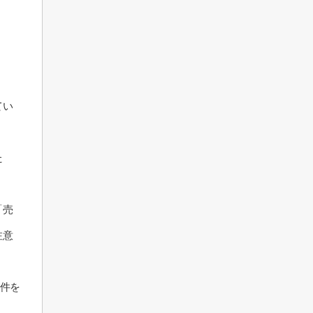
てい
た
「売
注意
件を