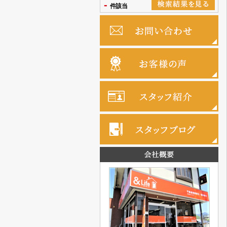
-
件該当