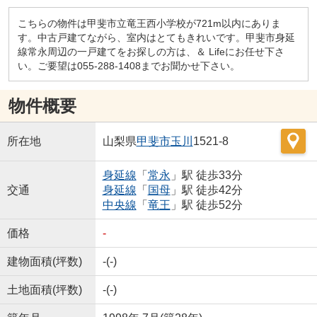
こちらの物件は甲斐市立竜王西小学校が721m以内にありま
す。中古戸建てながら、室内はとてもきれいです。甲斐市身延
線常永周辺の一戸建てをお探しの方は、＆ Lifeにお任せ下さ
い。ご要望は055-288-1408までお聞かせ下さい。
物件概要
所在地
山梨県
甲斐市
玉川
1521-8
身延線
「
常永
」駅 徒歩33分
交通
身延線
「
国母
」駅 徒歩42分
中央線
「
竜王
」駅 徒歩52分
価格
-
建物面積(坪数)
-(-)
土地面積(坪数)
-(-)