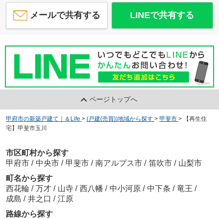
メールで共有する
LINEで共有する
ページトップへ
甲府市の新築戸建て｜＆Life
>
(戸建(売買))地域から探す
>
甲斐市
>
【再生住
宅】甲斐市玉川
市区町村から探す
甲府市
/
中央市
/
甲斐市
/
南アルプス市
/
笛吹市
/
山梨市
町名から探す
西花輪
/
万才
/
山寺
/
西八幡
/
中小河原
/
中下条
/
竜王
/
成島
/
井之口
/
江原
路線から探す