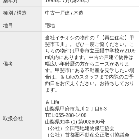
築年月
1998年 7月(築28年)
種別 / 構造
中古一戸建 / 木造
地目
宅地
当社イチオシの物件の「【再生住宅】甲
斐市玉川」。ぜひ一度ご覧ください。こ
ちらの物件は甲斐市立玉幡中学校が2109
m以内にあります。中古の戸建て物件は
備考
幅広い年齢層の方からニーズがありま
す。甲斐市にある不動産を見学したい場
合は、＆ Lifeのスタッフまで内覧のご予
約日をお伝えください。お待ちしており
ます。
＆ Life
山梨県甲府市荒川２丁目6-3
TEL:055-288-1408
取扱会社
山梨県知事 (1) 第002606号
（公社）全国宅地建物保証協会
（公社）首都圏不動産公正取引協議会