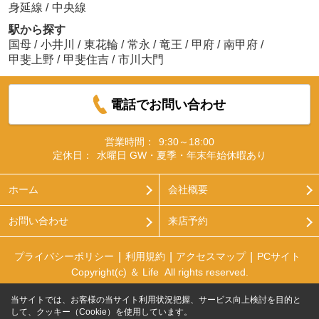
身延線
/
中央線
駅から探す
国母
/
小井川
/
東花輪
/
常永
/
竜王
/
甲府
/
南甲府
/
甲斐上野
/
甲斐住吉
/
市川大門
電話でお問い合わせ
営業時間：
9:30～18:00
定休日：
水曜日 GW・夏季・年末年始休暇あり
ホーム
会社概要
お問い合わせ
来店予約
プライバシーポリシー
利用規約
アクセスマップ
PCサイト
Copyright(c) ＆ Life All rights reserved.
当サイトでは、お客様の当サイト利用状況把握、サービス向上検討を目的と
して、クッキー（Cookie）を使用しています。