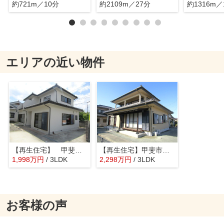
約721m／10分
約2109m／27分
約1316m／
エリアの近い物件
【再生住宅】 甲斐市西八幡
【再生住宅】甲斐市竜王
1,998
万
円
/ 3LDK
2,298
万
円
/ 3LDK
お客様の声