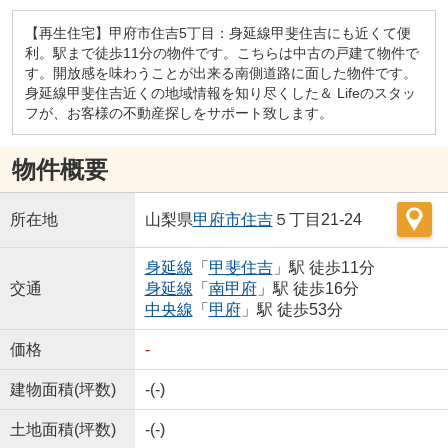
【再生住宅】甲府市住吉5丁目：身延線甲斐住吉にも近くて便
利。駅まで徒歩11分の物件です。こちらは中古の戸建て物件で
す。開放感を味わうことが出来る南側道路に面した物件です。
身延線甲斐住吉近くの地域情報を知り尽くした＆ Lifeのスタッ
フが、お客様の不動産探しをサポート致します。
物件概要
所在地
山梨県
甲府市
住吉
５丁目21-24
身延線
「
甲斐住吉
」駅 徒歩11分
交通
身延線
「
南甲府
」駅 徒歩16分
中央線
「
甲府
」駅 徒歩53分
価格
-
建物面積(坪数)
-(-)
土地面積(坪数)
-(-)