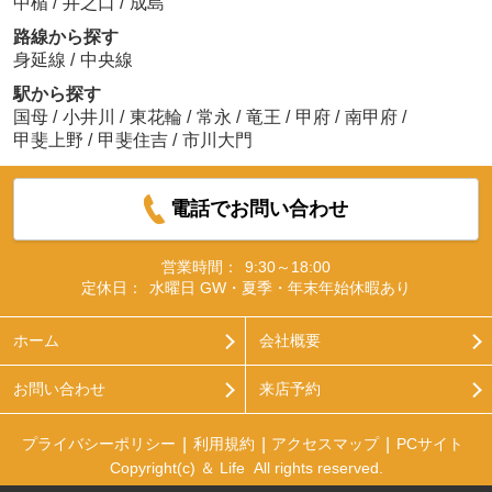
中楯
/
井之口
/
成島
路線から探す
身延線
/
中央線
駅から探す
国母
/
小井川
/
東花輪
/
常永
/
竜王
/
甲府
/
南甲府
/
甲斐上野
/
甲斐住吉
/
市川大門
電話でお問い合わせ
営業時間：
9:30～18:00
定休日：
水曜日 GW・夏季・年末年始休暇あり
ホーム
会社概要
お問い合わせ
来店予約
プライバシーポリシー
利用規約
アクセスマップ
PCサイト
Copyright(c) ＆ Life All rights reserved.