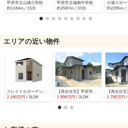
甲府市立山城小学校
甲府市立城南中学校
小瀬スポー
約1184m／15分
約2587m／33分
約2285m／
エリアの近い物件
クレイドルガーデン甲府市中小河原第1 1号棟
【再生住宅】甲府市東光寺3丁目
2,180
万
円
/ 3LDK
1,998
万
円
/ 3LDK
1,790
万
円