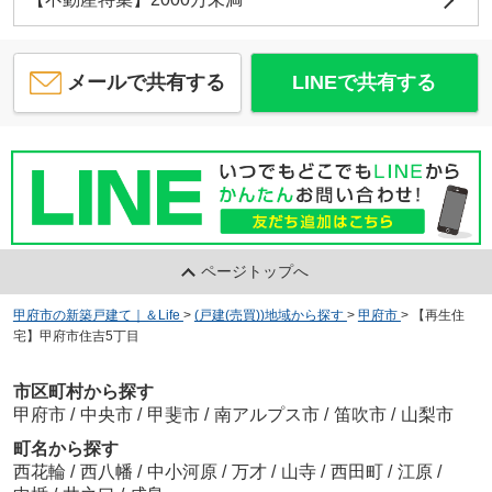
メールで共有する
LINEで共有する
ページトップへ
甲府市の新築戸建て｜＆Life
>
(戸建(売買))地域から探す
>
甲府市
>
【再生住
宅】甲府市住吉5丁目
市区町村から探す
甲府市
/
中央市
/
甲斐市
/
南アルプス市
/
笛吹市
/
山梨市
町名から探す
西花輪
/
西八幡
/
中小河原
/
万才
/
山寺
/
西田町
/
江原
/