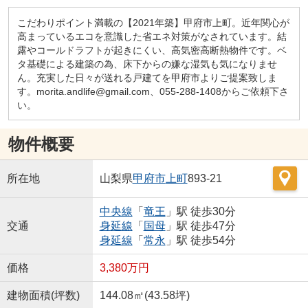
こだわりポイント満載の【2021年築】甲府市上町。近年関心が
高まっているエコを意識した省エネ対策がなされています。結
露やコールドラフトが起きにくい、高気密高断熱物件です。ベ
タ基礎による建築の為、床下からの嫌な湿気も気になりませ
ん。充実した日々が送れる戸建てを甲府市よりご提案致しま
す。morita.andlife@gmail.com、055-288-1408からご依頼下さ
い。
物件概要
所在地
山梨県
甲府市
上町
893-21
中央線
「
竜王
」駅 徒歩30分
交通
身延線
「
国母
」駅 徒歩47分
身延線
「
常永
」駅 徒歩54分
価格
3,380万円
建物面積(坪数)
144.08㎡(43.58坪)