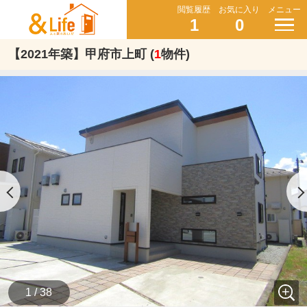
閲覧履歴
お気に入り
メニュー
1
0
【2021年築】甲府市上町 (
1
物件)
1 / 38