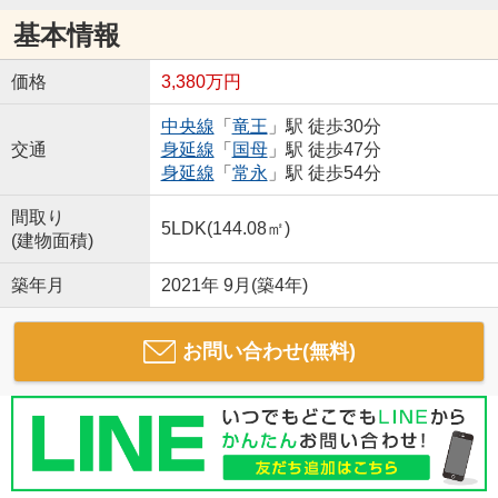
基本情報
価格
3,380万円
中央線
「
竜王
」駅 徒歩30分
交通
身延線
「
国母
」駅 徒歩47分
身延線
「
常永
」駅 徒歩54分
間取り
5LDK(144.08㎡)
(建物面積)
築年月
2021年 9月(築4年)
お問い合わせ(無料)