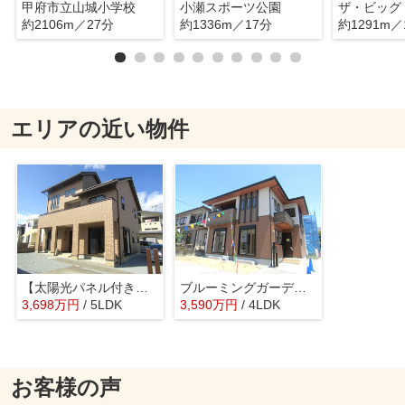
甲府市立山城小学校
小瀬スポーツ公園
ザ・ビッグ
約2106m／27分
約1336m／17分
約1291m／
エリアの近い物件
【太陽光パネル付き】甲府市蓬沢町
ブルーミングガーデン甲府市宮原町 1号棟
3,698
万
円
/ 5LDK
3,590
万
円
/ 4LDK
お客様の声