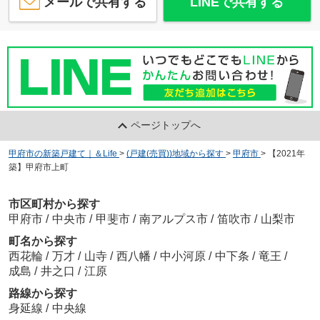
メールで共有する
LINEで共有する
ページトップへ
甲府市の新築戸建て｜＆Life
>
(戸建(売買))地域から探す
>
甲府市
>
【2021年
築】甲府市上町
市区町村から探す
甲府市
/
中央市
/
甲斐市
/
南アルプス市
/
笛吹市
/
山梨市
町名から探す
西花輪
/
万才
/
山寺
/
西八幡
/
中小河原
/
中下条
/
竜王
/
成島
/
井之口
/
江原
路線から探す
身延線
/
中央線