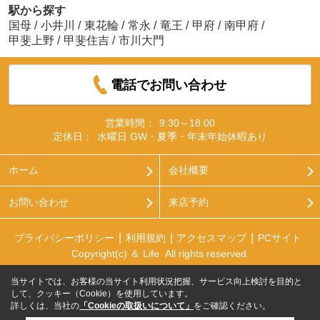
駅から探す
国母
/
小井川
/
東花輪
/
常永
/
竜王
/
甲府
/
南甲府
/
甲斐上野
/
甲斐住吉
/
市川大門
電話でお問い合わせ
営業時間：
9:30～18:00
定休日：
水曜日 GW・夏季・年末年始休暇あり
ホーム
会社概要
お問い合わせ
来店予約
プライバシーポリシー
利用規約
アクセスマップ
PCサイト
Copyright(c) ＆ Life All rights reserved.
当サイトでは、お客様の当サイト利用状況把握、サービス向上検討を目的と
して、クッキー（Cookie）を使用しています。
詳しくは、当社の
「Cookieの取扱いについて」
をご確認ください。