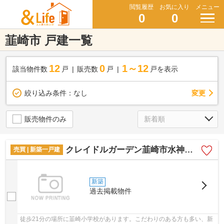
閲覧履歴
お気に入り
メニュー
0
0
韮崎市 戸建一覧
12
0
1～12
該当物件数
戸
販売数
戸
戸を表示
変更
絞り込み条件：
なし
販売物件のみ
クレイドルガーデン韮崎市水神第1 1号棟
売買 | 新築一戸建
新築
過去掲載物件
徒歩21分の場所に韮崎小学校があります。こだわりのある方も多い、新