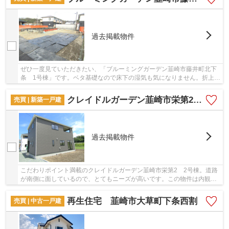
過去掲載物件
ぜひ一度見ていただきたい、「ブルーミングガーデン韮崎市藤井町北下
条 1号棟」です。ベタ基礎なので床下の湿気も気になりません。折上天
井を利用して、色々なインテリアを楽しむ事が...
クレイドルガーデン韮崎市栄第2 2号棟
売買 | 新築一戸建
過去掲載物件
こだわりポイント満載のクレイドルガーデン韮崎市栄第2 2号棟。道路
が南側に面しているので、とてもニーズが高いです。この物件は内観も
綺麗で設備も充実した、令和6年5月築となって...
再生住宅 韮崎市大草町下条西割
売買 | 中古一戸建