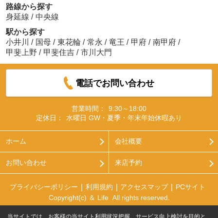
路線から探す
身延線
/
中央線
駅から探す
小井川
/
国母
/
東花輪
/
常永
/
竜王
/
甲府
/
南甲府
/
甲斐上野
/
甲斐住吉
/
市川大門
電話でお問い合わせ
営業時間：
9:30～18:00
定休日：
水曜日 GW・夏季・年末年始休暇あり
ホーム
会社概要
お問い合わせ
来店予約
プライバシーポリシー
利用規約
アクセスマップ
PCサイト
Copyright(c) ＆ Life All rights reserved.
当サイトでは、お客様の当サイト利用状況把握、サービス向上検討を目的と