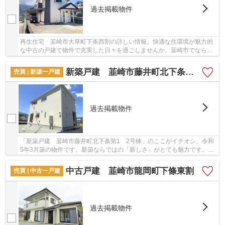
過去掲載物件
再生住宅 韮崎市大草町下条西割の詳しい情報。快適な住環境が魅力的
な中古の戸建て物件で充実した日々を過ごしませんか。韮崎市でなら、
お客様のご希望の不動産情報が見つかります。...
新築戸建 韮崎市藤井町北下条第1 2号棟
売買 | 新築一戸建
過去掲載物件
「新築戸建 韮崎市藤井町北下条第1 2号棟」のここがイチオシ。令和
5年3月築の物件です。新築ならではの「新しさ」がとても魅力です。利
便性良好な前面道路6m以上の物件をご検討くだ...
中古戸建 韮崎市龍岡町下條東割
売買 | 中古一戸建
過去掲載物件