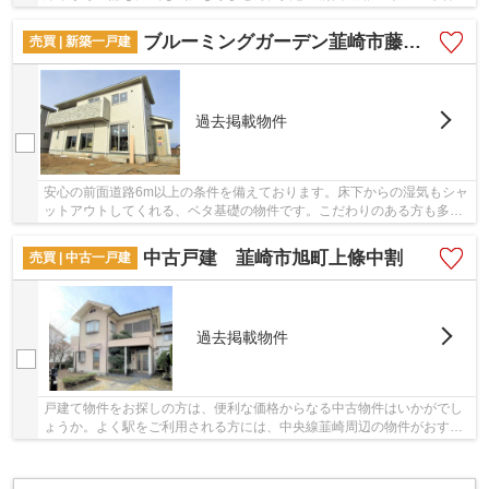
備えております。＆ Life スカイズなら、不動...
ブルーミングガーデン韮崎市藤井町北下條
売買 | 新築一戸建
過去掲載物件
安心の前面道路6m以上の条件を備えております。床下からの湿気もシャ
ットアウトしてくれる、ベタ基礎の物件です。こだわりのある方も多
い、新築の戸建て物件となっております。マイホ...
中古戸建 韮崎市旭町上條中割
売買 | 中古一戸建
過去掲載物件
戸建て物件をお探しの方は、便利な価格からなる中古物件はいかがでし
ょうか。よく駅をご利用される方には、中央線韮崎周辺の物件がおすす
めです。＆ Life スカイズにお客様のご要望を...