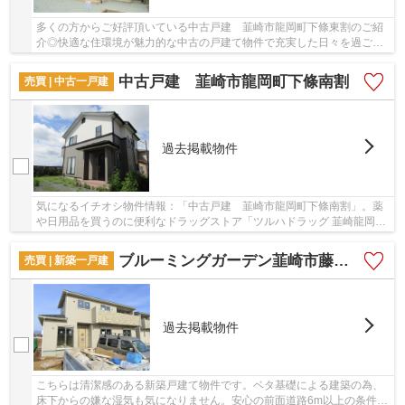
多くの方からご好評頂いている中古戸建 韮崎市龍岡町下條東割のご紹
介◎快適な住環境が魅力的な中古の戸建て物件で充実した日々を過ごし
ませんか◎当社は今まで数多くの不動産をご紹介...
中古戸建 韮崎市龍岡町下條南割
売買 | 中古一戸建
過去掲載物件
気になるイチオシ物件情報：「中古戸建 韮崎市龍岡町下條南割」。薬
や日用品を買うのに便利なドラッグストア「ツルハドラッグ 韮崎龍岡
店」が、こちらの物件から486mのところにありま...
ブルーミングガーデン韮崎市藤井町北下條
売買 | 新築一戸建
過去掲載物件
こちらは清潔感のある新築戸建て物件です。ベタ基礎による建築の為、
床下からの嫌な湿気も気になりません。安心の前面道路6m以上の条件を