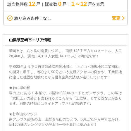
12
0
1～12
該当物件数
戸
販売数
戸
戸を表示
変更
絞り込み条件：
なし
山梨県韮崎市エリア情報
韮崎市は、八ヶ岳の南麓に位置し、面積 143.7 平方キロメートル、人口
28,468 人（男性 14,313 人女性 14,155 人）の地域です！
平成23年より中央自道韮崎IC西側地域に「上ノ山・穂坂地区工業団地」
の開発に着手し、都心より90分という交通アクセスの良さや、工業団地
に適した強固な地盤などから優良企業の誘致が進出しています！
★わに塚の桜
塚の上にある１本桜で、樹齢約330年のエドヒガンザクラ。この塚は
「武田王」の墓とも言われるところから「王仁塚」とする説などがあり
ます。満開の時期にはライトアップされ幻想的です♪
★甘利山のツツジ
南アルプス前衛の山、山梨百名山のひとつ。6月上旬から中旬にかけ、
約15万株のレンゲツツジが山頂一帯を真紅に染めます！