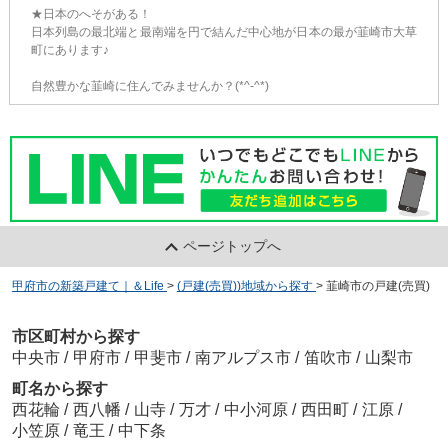
★日本のへそがある！
日本列島の最北端と最南端を円で結んだ中心地が日本の最が韮崎市大草
町にあります♪
自然豊かな韮崎に住んでみませんか？(*^-^*)
ページトップへ
甲府市の新築戸建て｜＆Life
>
(戸建(売買))地域から探す
>
韮崎市の戸建(売買)
市区町村から探す
中央市
/
甲府市
/
甲斐市
/
南アルプス市
/
笛吹市
/
山梨市
町名から探す
西花輪
/
西八幡
/
山寺
/
万才
/
中小河原
/
西田町
/
江原
/
小笠原
/
竜王
/
中下条