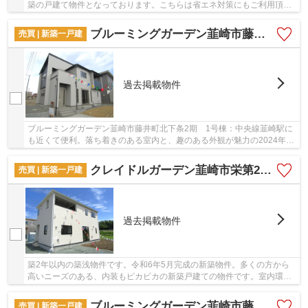
築の戸建て物件となっております。こちらは省エネ対策にもご利用頂け
ます。ベタ基礎による建築の為、床下からの嫌...
ブルーミングガーデン韮崎市藤井町北下条2期 1号棟
売買 | 新築一戸建
過去掲載物件
ブルーミングガーデン韮崎市藤井町北下条2期 1号棟：中央線韮崎駅に
も近くて便利。落ち着きのある室内と、趣のある外観が魅力の2024年12
月築の物件です。吹き抜けとなっているので天...
クレイドルガーデン韮崎市栄第2 1号棟
売買 | 新築一戸建
過去掲載物件
築2年以内の築浅物件です。令和6年5月完成の新築物件。多くの方から
高いニーズのある、内装もピカピカの新築戸建ての物件です。室内環境
を左右する基礎も、ベタ基礎となっているので安...
ブルーミングガーデン韮崎市藤井町北下条 1号棟
売買 | 新築一戸建