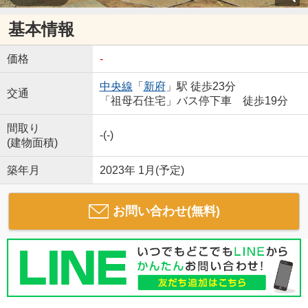
基本情報
価格
-
中央線
「
新府
」駅 徒歩23分
交通
「祖母石住宅」バス停下車 徒歩19分
間取り
-(-)
(建物面積)
築年月
2023年 1月(予定)
お問い合わせ(無料)