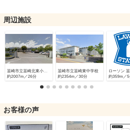
周辺施設
韮崎市立韮崎北東小学校
韮崎市立韮崎東中学校
約2007m／26分
約2354m／30分
約359m／
お客様の声