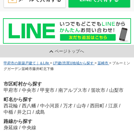
ページトップへ
甲府市の新築戸建て｜＆Life
>
(戸建(売買))地域から探す
>
韮崎市
>
ブルーミン
グガーデン韮崎市藤井町北下條
市区町村から探す
甲府市
/
中央市
/
甲斐市
/
南アルプス市
/
笛吹市
/
山梨市
町名から探す
西花輪
/
西八幡
/
中小河原
/
万才
/
山寺
/
西田町
/
江原
/
中楯
/
井之口
/
成島
路線から探す
身延線
/
中央線