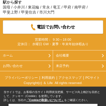
駅から探す
国母
/
小井川
/
東花輪
/
常永
/
竜王
/
甲府
/
南甲府
/
甲斐上野
/
甲斐住吉
/
市川大門
電話でお問い合わせ
営業時間：
9:30～18:00
定休日：
水曜日 GW・夏季・年末年始休暇あり
ホーム
会社概要
お問い合わせ
来店予約
プライバシーポリシー
利用規約
アクセスマップ
PCサイト
Copyright(c) ＆ Life All rights reserved.
当サイトでは、お客様の当サイト利用状況把握、サービス向上検討を目的と
して、クッキー（Cookie）を使用しています。
詳しくは、当社の
「Cookieの取扱いについて」
をご確認ください。