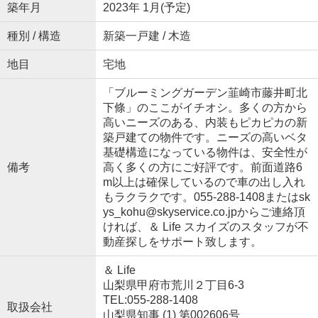
築年月
2023年 1月(予定)
種別 / 構造
新築一戸建 / 木造
地目
宅地
「ブルーミングガーデン韮崎市藤井町北
下條」のここがイチオシ。多くの方から
高いニーズのある、内装もピカピカの新
築戸建ての物件です。ニーズの高いベタ
基礎構造になっている物件は、安全性が
備考
高く多くの方にご好評です。前面道路6
m以上は確保しているので車の出し入れ
もラクラクです。055-288-1408またはsk
ys_kohu@skyservice.co.jpからご連絡頂
ければ、＆ Life スカイズのスタッフが不
動産探しをサポート致します。
＆ Life
山梨県甲府市荒川２丁目6-3
TEL:055-288-1408
取扱会社
山梨県知事 (1) 第002606号