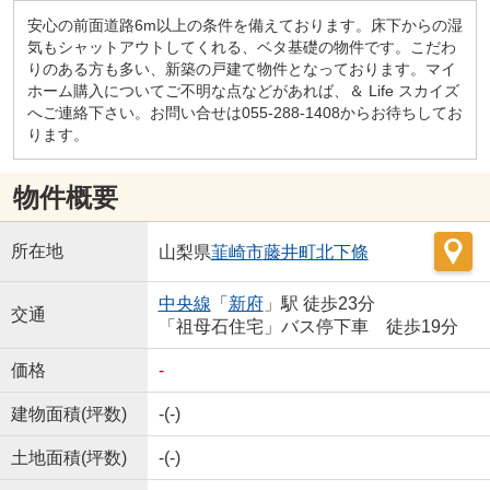
安心の前面道路6m以上の条件を備えております。床下からの湿
気もシャットアウトしてくれる、ベタ基礎の物件です。こだわ
りのある方も多い、新築の戸建て物件となっております。マイ
ホーム購入についてご不明な点などがあれば、＆ Life スカイズ
へご連絡下さい。お問い合せは055-288-1408からお待ちしてお
ります。
物件概要
所在地
山梨県
韮崎市
藤井町北下條
中央線
「
新府
」駅 徒歩23分
交通
「祖母石住宅」バス停下車 徒歩19分
価格
-
建物面積(坪数)
-(-)
土地面積(坪数)
-(-)