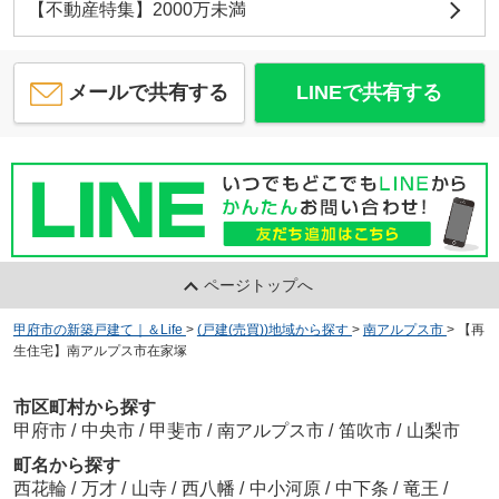
【不動産特集】2000万未満
メールで共有する
LINEで共有する
ページトップへ
甲府市の新築戸建て｜＆Life
>
(戸建(売買))地域から探す
>
南アルプス市
>
【再
生住宅】南アルプス市在家塚
市区町村から探す
甲府市
/
中央市
/
甲斐市
/
南アルプス市
/
笛吹市
/
山梨市
町名から探す
西花輪
/
万才
/
山寺
/
西八幡
/
中小河原
/
中下条
/
竜王
/