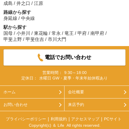
成島
/
井之口
/
江原
路線から探す
身延線
/
中央線
駅から探す
国母
/
小井川
/
東花輪
/
常永
/
竜王
/
甲府
/
南甲府
/
甲斐上野
/
甲斐住吉
/
市川大門
電話でお問い合わせ
営業時間：
9:30～18:00
定休日：
水曜日 GW・夏季・年末年始休暇あり
ホーム
会社概要
お問い合わせ
来店予約
プライバシーポリシー
利用規約
アクセスマップ
PCサイト
Copyright(c) ＆ Life All rights reserved.