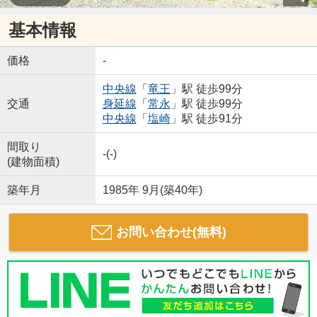
基本情報
価格
-
中央線
「
竜王
」駅 徒歩99分
交通
身延線
「
常永
」駅 徒歩99分
中央線
「
塩崎
」駅 徒歩91分
間取り
-(-)
(建物面積)
築年月
1985年 9月(築40年)
お問い合わせ(無料)