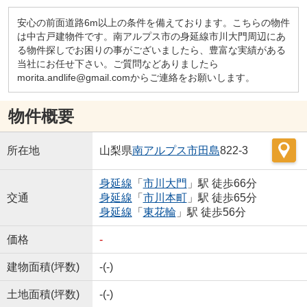
安心の前面道路6m以上の条件を備えております。こちらの物件
は中古戸建物件です。南アルプス市の身延線市川大門周辺にあ
る物件探しでお困りの事がございましたら、豊富な実績がある
当社にお任せ下さい。ご質問などありましたら
morita.andlife@gmail.comからご連絡をお願いします。
物件概要
所在地
山梨県
南アルプス市
田島
822-3
身延線
「
市川大門
」駅 徒歩66分
交通
身延線
「
市川本町
」駅 徒歩65分
身延線
「
東花輪
」駅 徒歩56分
価格
-
建物面積(坪数)
-(-)
土地面積(坪数)
-(-)