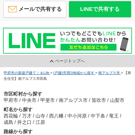
メールで共有する
LINEで共有する
ページトップへ
甲府市の新築戸建て｜＆Life
>
(戸建(売買))地域から探す
>
南アルプス市
>
【再
生住宅】南アルプス市田島
市区町村から探す
甲府市
/
中央市
/
甲斐市
/
南アルプス市
/
笛吹市
/
山梨市
町名から探す
西花輪
/
万才
/
山寺
/
西八幡
/
中小河原
/
中下条
/
竜王
/
成島
/
井之口
/
江原
路線から探す