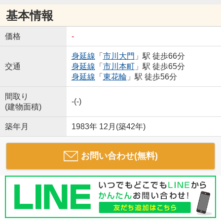
基本情報
価格
-
身延線
「
市川大門
」駅 徒歩66分
交通
身延線
「
市川本町
」駅 徒歩65分
身延線
「
東花輪
」駅 徒歩56分
間取り
-(-)
(建物面積)
築年月
1983年 12月(築42年)
お問い合わせ(無料)