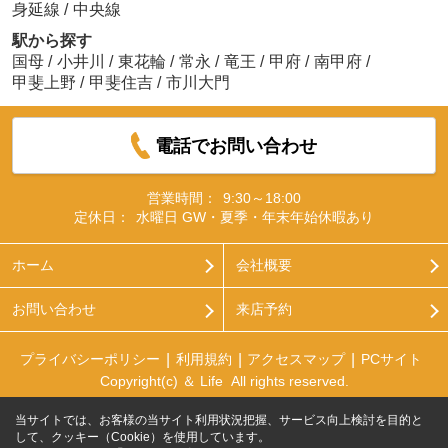
身延線
/
中央線
駅から探す
国母
/
小井川
/
東花輪
/
常永
/
竜王
/
甲府
/
南甲府
/
甲斐上野
/
甲斐住吉
/
市川大門
電話でお問い合わせ
営業時間：
9:30～18:00
定休日：
水曜日 GW・夏季・年末年始休暇あり
ホーム
会社概要
お問い合わせ
来店予約
プライバシーポリシー
利用規約
アクセスマップ
PCサイト
Copyright(c) ＆ Life All rights reserved.
当サイトでは、お客様の当サイト利用状況把握、サービス向上検討を目的と
して、クッキー（Cookie）を使用しています。