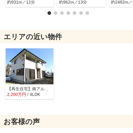
約931m／12分
約962m／13分
約2482m／
エリアの近い物件
【再生住宅】南アルプス市鏡中條
2,200
万
円
/ 4LDK
お客様の声