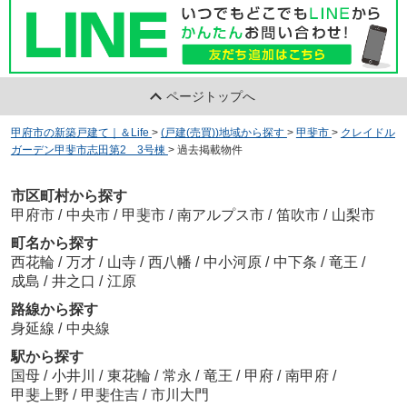
ページトップへ
甲府市の新築戸建て｜＆Life
>
(戸建(売買))地域から探す
>
甲斐市
>
クレイドル
ガーデン甲斐市志田第2 3号棟
>
過去掲載物件
市区町村から探す
甲府市
/
中央市
/
甲斐市
/
南アルプス市
/
笛吹市
/
山梨市
町名から探す
西花輪
/
万才
/
山寺
/
西八幡
/
中小河原
/
中下条
/
竜王
/
成島
/
井之口
/
江原
路線から探す
身延線
/
中央線
駅から探す
国母
/
小井川
/
東花輪
/
常永
/
竜王
/
甲府
/
南甲府
/
甲斐上野
/
甲斐住吉
/
市川大門