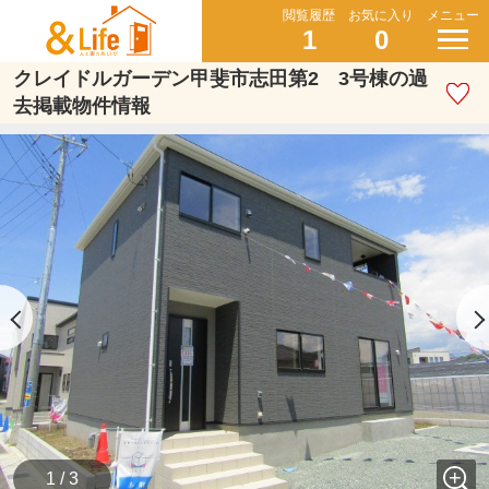
閲覧履歴
お気に入り
メニュー
1
0
クレイドルガーデン甲斐市志田第2 3号棟の過
去掲載物件情報
1 / 3