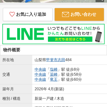
お気に入り追加
お問い合わせ
物件概要
所在地
山梨県
甲斐市
志田
484
中央線
「
塩崎
」駅 徒歩8分
交通
中央線
「
韮崎
」駅 徒歩58分
中央線
「
竜王
」駅 徒歩60分
築年月
2026年 4月(新築)
種別 / 構造
新築一戸建 / 木造