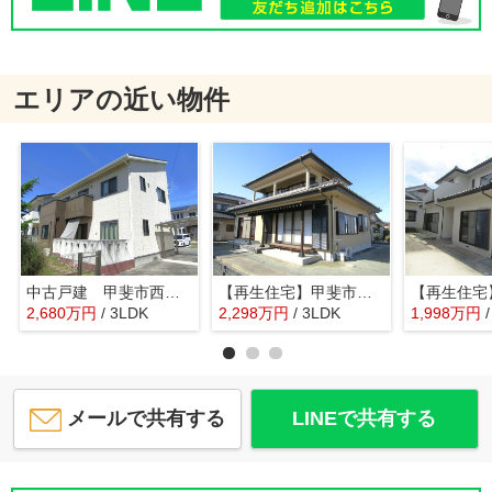
エリアの近い物件
中古戸建 甲斐市西八幡
【再生住宅】甲斐市竜王
2,680
万
円
/ 3LDK
2,298
万
円
/ 3LDK
1,998
万
円
メールで共有する
LINEで共有する