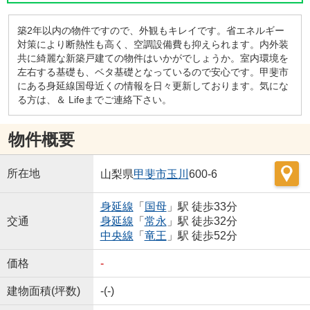
築2年以内の物件ですので、外観もキレイです。省エネルギー
対策により断熱性も高く、空調設備費も抑えられます。内外装
共に綺麗な新築戸建ての物件はいかがでしょうか。室内環境を
左右する基礎も、ベタ基礎となっているので安心です。甲斐市
にある身延線国母近くの情報を日々更新しております。気にな
る方は、＆ Lifeまでご連絡下さい。
物件概要
所在地
山梨県
甲斐市
玉川
600-6
身延線
「
国母
」駅 徒歩33分
交通
身延線
「
常永
」駅 徒歩32分
中央線
「
竜王
」駅 徒歩52分
価格
-
建物面積(坪数)
-(-)