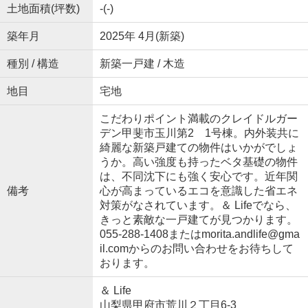
土地面積(坪数)
-(-)
築年月
2025年 4月(新築)
種別 / 構造
新築一戸建 / 木造
地目
宅地
こだわりポイント満載のクレイドルガー
デン甲斐市玉川第2 1号棟。内外装共に
綺麗な新築戸建ての物件はいかがでしょ
うか。高い強度も持ったベタ基礎の物件
は、不同沈下にも強く安心です。近年関
備考
心が高まっているエコを意識した省エネ
対策がなされています。＆ Lifeでなら、
きっと素敵な一戸建てが見つかります。
055-288-1408またはmorita.andlife@gma
il.comからのお問い合わせをお待ちして
おります。
＆ Life
山梨県甲府市荒川２丁目6-3