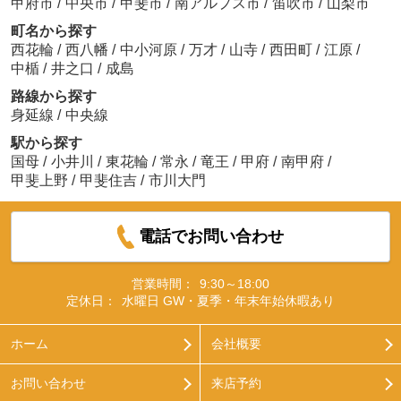
甲府市
/
中央市
/
甲斐市
/
南アルプス市
/
笛吹市
/
山梨市
町名から探す
西花輪
/
西八幡
/
中小河原
/
万才
/
山寺
/
西田町
/
江原
/
中楯
/
井之口
/
成島
路線から探す
身延線
/
中央線
駅から探す
国母
/
小井川
/
東花輪
/
常永
/
竜王
/
甲府
/
南甲府
/
甲斐上野
/
甲斐住吉
/
市川大門
電話でお問い合わせ
営業時間：
9:30～18:00
定休日：
水曜日 GW・夏季・年末年始休暇あり
ホーム
会社概要
お問い合わせ
来店予約