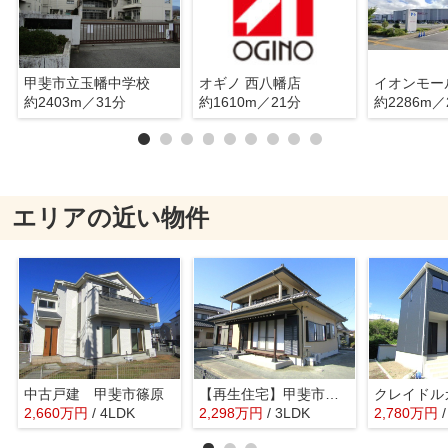
甲斐市立玉幡中学校
オギノ 西八幡店
イオンモー
約2403m／31分
約1610m／21分
約2286m／
エリアの近い物件
中古戸建 甲斐市篠原
【再生住宅】甲斐市竜王
2,660
万
円
/ 4LDK
2,298
万
円
/ 3LDK
2,780
万
円