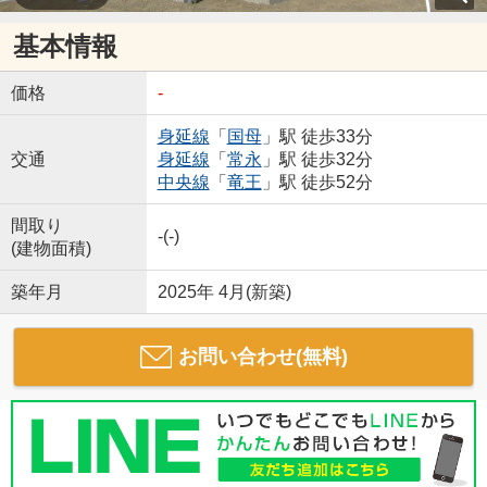
基本情報
価格
-
身延線
「
国母
」駅 徒歩33分
交通
身延線
「
常永
」駅 徒歩32分
中央線
「
竜王
」駅 徒歩52分
間取り
-(-)
(建物面積)
築年月
2025年 4月(新築)
お問い合わせ(無料)