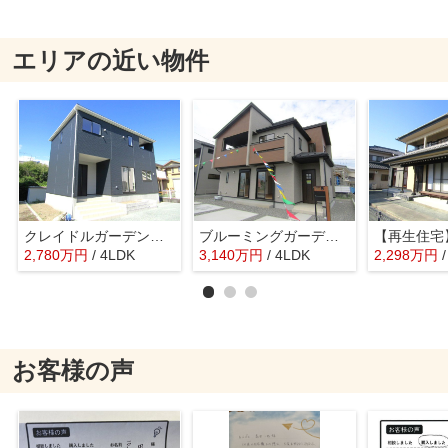
エリアの近い物件
クレイドルガーデン甲斐市中下条第7 2号棟
ブルーミングガーデン甲斐市万才 3号棟
2,780
万
円
/ 4LDK
3,140
万
円
/ 4LDK
2,298
万
円
お客様の声