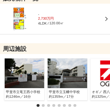
-
2,730万円
120.00㎡
4LDK
周辺施設
甲斐市立竜王西小学校
甲斐市立玉幡中学校
オギノ 西
約1246m／16分
約1359m／17分
約1325m／