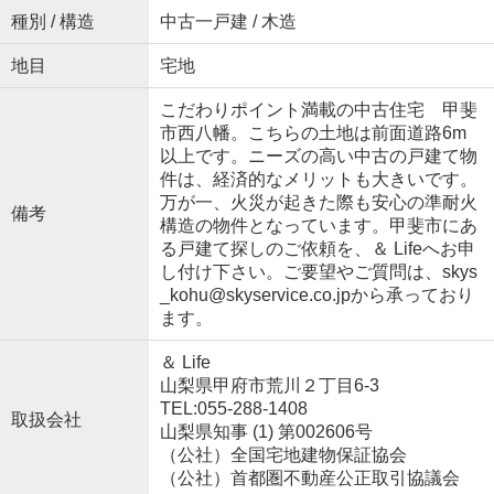
種別 / 構造
中古一戸建 / 木造
地目
宅地
こだわりポイント満載の中古住宅 甲斐
市西八幡。こちらの土地は前面道路6m
以上です。ニーズの高い中古の戸建て物
件は、経済的なメリットも大きいです。
万が一、火災が起きた際も安心の準耐火
備考
構造の物件となっています。甲斐市にあ
る戸建て探しのご依頼を、＆ Lifeへお申
し付け下さい。ご要望やご質問は、skys
_kohu@skyservice.co.jpから承っており
ます。
＆ Life
山梨県甲府市荒川２丁目6-3
TEL:055-288-1408
取扱会社
山梨県知事 (1) 第002606号
（公社）全国宅地建物保証協会
（公社）首都圏不動産公正取引協議会