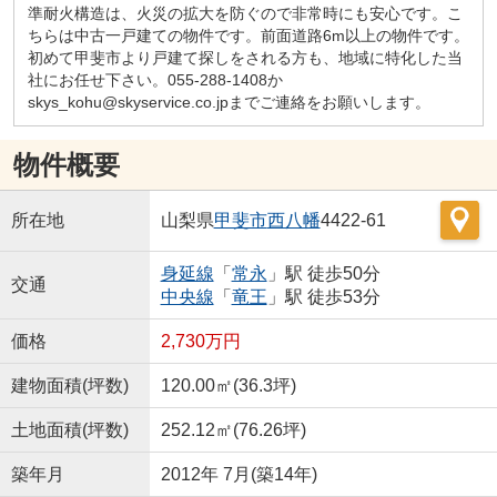
準耐火構造は、火災の拡大を防ぐので非常時にも安心です。こ
ちらは中古一戸建ての物件です。前面道路6m以上の物件です。
初めて甲斐市より戸建て探しをされる方も、地域に特化した当
社にお任せ下さい。055-288-1408か
skys_kohu@skyservice.co.jpまでご連絡をお願いします。
物件概要
所在地
山梨県
甲斐市
西八幡
4422-61
身延線
「
常永
」駅 徒歩50分
交通
中央線
「
竜王
」駅 徒歩53分
価格
2,730万円
建物面積(坪数)
120.00㎡(36.3坪)
土地面積(坪数)
252.12㎡(76.26坪)
築年月
2012年 7月(築14年)