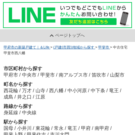
ページトップへ
甲府市の新築戸建て｜＆Life
>
(戸建(売買))地域から探す
>
甲斐市
>
中古住宅
甲斐市西八幡
市区町村から探す
甲府市
/
中央市
/
甲斐市
/
南アルプス市
/
笛吹市
/
山梨市
町名から探す
西花輪
/
万才
/
山寺
/
西八幡
/
中小河原
/
中下条
/
竜王
/
成島
/
井之口
/
江原
路線から探す
身延線
/
中央線
駅から探す
国母
/
小井川
/
東花輪
/
常永
/
竜王
/
甲府
/
南甲府
/
甲斐上野
/
甲斐住吉
/
市川大門