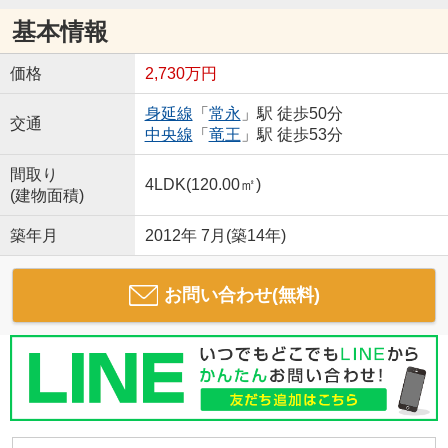
基本情報
価格
2,730万円
身延線
「
常永
」駅 徒歩50分
交通
中央線
「
竜王
」駅 徒歩53分
間取り
4LDK(120.00㎡)
(建物面積)
築年月
2012年 7月(築14年)
お問い合わせ(無料)