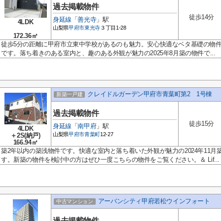
過去掲載物件
徒歩14分
身延線
「
善光寺
」駅
4LDK
山梨県
甲府市
東光寺
３丁目1-28
172.36㎡
徒歩5分の距離に甲府市立東中学校があるのも魅力。安心快適なベタ基礎の物
です。落ち着きのある室内と、趣のある外観が魅力の2025年8月築の物件で...
クレイドルガーデン甲府市青葉町第2 1号棟
新築一戸建
過去掲載物件
徒歩15分
身延線
「
南甲府
」駅
4LDK
山梨県
甲府市
青葉町
12-27
＋2S(納戸)
166.94㎡
築2年以内の築浅物件です。快適な室内と落ち着いた外観が魅力の2024年11月
す。新築の物件を検討中の方はぜひ一度こちらの物件をご覧ください。＆ Lif...
アーバンシティ甲府若松ウインフォート
中古マンション
過去掲載物件