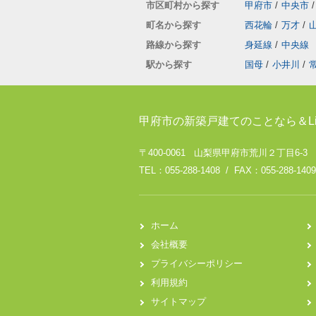
市区町村から探す
甲府市
/
中央市
/
町名から探す
西花輪
/
万才
/
路線から探す
身延線
/
中央線
駅から探す
国母
/
小井川
/
甲府市の新築戸建てのことなら＆Li
〒400-0061 山梨県甲府市荒川２丁目6-3
TEL：055-288-1408 / FAX：055-288-1409
ホーム
会社概要
プライバシーポリシー
利用規約
サイトマップ