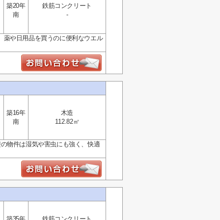
築20年
鉄筋コンクリート
南
-
。薬や日用品を買うのに便利なウエル
築16年
木造
南
112.82㎡
礎の物件は湿気や害虫にも強く、快適
築35年
鉄筋コンクリート