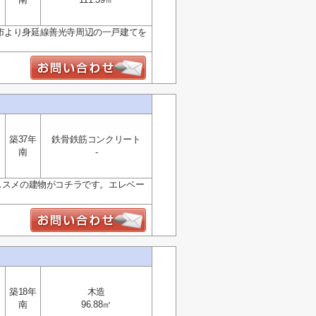
市より身延線善光寺周辺の一戸建てを
築37年
鉄骨鉄筋コンクリート
南
-
ススメの建物がコチラです。エレベー
築18年
木造
南
96.88㎡