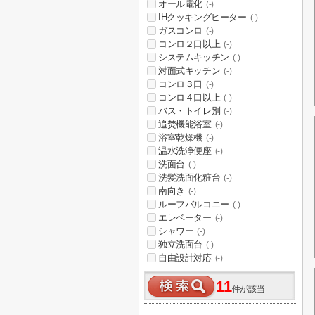
オール電化
(-)
IHクッキングヒーター
(-)
ガスコンロ
(-)
コンロ２口以上
(-)
システムキッチン
(-)
対面式キッチン
(-)
コンロ３口
(-)
コンロ４口以上
(-)
バス・トイレ別
(-)
追焚機能浴室
(-)
浴室乾燥機
(-)
温水洗浄便座
(-)
洗面台
(-)
洗髪洗面化粧台
(-)
南向き
(-)
ルーフバルコニー
(-)
エレベーター
(-)
シャワー
(-)
独立洗面台
(-)
自由設計対応
(-)
11
件が該当