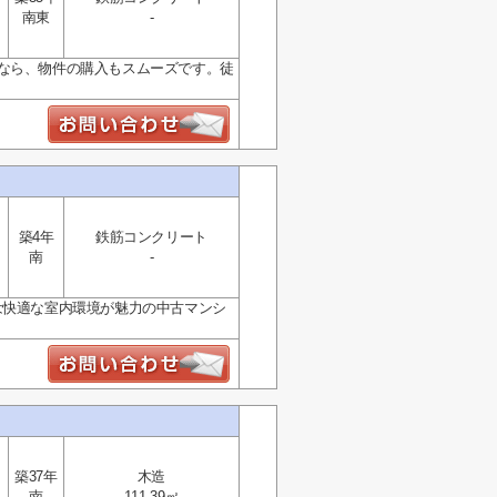
南東
-
ンなら、物件の購入もスムーズです。徒
築4年
鉄筋コンクリート
南
-
は快適な室内環境が魅力の中古マンシ
築37年
木造
南
111.39㎡