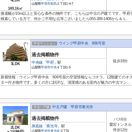
4LDK
山梨県
甲府市
朝気
２丁目1-4-7
149.16㎡
接道幅が10m以上と安心な条件の物件です。こちらは中古の戸建てです。甲府
検索している方で、何かご不明な点等ございましたら055-288-1408から＆ L...
ウイング甲府中央 806号室
中古マンション
過去掲載物件
徒歩18分
中央線
「
甲府
」駅
3LDK
山梨県
甲府市
中央
４丁目1-5
-
新着情報：ウイング甲府中央 806号室の空室情報ならコチラ。12階建てのオ
ター付き物件です。多くの方に好評な、清潔感のある室内が魅力の中古マン...
中古戸建 甲府市東光寺
中古一戸建
過去掲載物件
バス6分
愛宕トンネル
身延線
「
善光寺
」駅
2LDK
停歩12分
山梨県
甲府市
東光寺
３丁目
＋1S(納戸)