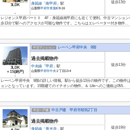
徒歩13分
身延線
「
南甲府
」駅
3LDK
山梨県
甲府市
青葉町
8-16
-
レジオンス甲府パートⅡ 4F：身延線南甲府にも近くて便利。中古マンショ
歩13分で駅へのアクセスが可能な物件です。こちらはエレベーター付き物件...
レーベン甲府中央 9階
中古マンション
過去掲載物件
徒歩13分
中央線
「
甲府
」駅
3LDK
山梨県
甲府市
中央
２丁目13-4
＋1S(納戸)
-
レーベン甲府中央 9階の詳しい情報。駅から徒歩13分の物件です。この物件
ョンとなっています。15階建てのイチオシの物件。＆ Lifeへのご連絡は055...
中古戸建 甲府市朝気2丁目
中古一戸建
過去掲載物件
徒歩19分
身延線
「
善光寺
」駅