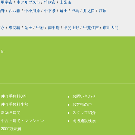
甲斐市
/
南アルプス市
/
笛吹市
/
山梨市
山寺
/
西八幡
/
中小河原
/
中下条
/
竜王
/
成島
/
井之口
/
江原
常永
/
東花輪
/
竜王
/
甲府
/
南甲府
/
甲斐上野
/
甲斐住吉
/
市川大門
fe
仲介手数料0円
お問い合わせ
仲介手数料半額
お客様の声
新築戸建て
スタッフ紹介
中古戸建て・マンション
周辺施設検索
2000万未満