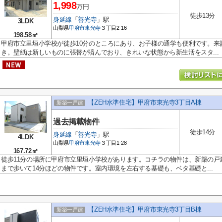
1,998
万円
徒歩13分
身延線
「
善光寺
」駅
3LDK
山梨県
甲府市
東光寺
３丁目2-16
198.58㎡
甲府市立里垣小学校が徒歩10分のところにあり、お子様の通学も便利です。来
き。壁紙は新しいものに張替が済んでおり、きれいな状態から新生活をスタ...
【ZEH水準住宅】甲府市東光寺3丁目A棟
新築一戸建
過去掲載物件
徒歩14分
身延線
「
善光寺
」駅
4LDK
山梨県
甲府市
東光寺
３丁目1-28
167.72㎡
徒歩11分の場所に甲府市立里垣小学校があります。コチラの物件は、新築の戸
まで歩いて14分ほどの物件です。室内環境を左右する基礎も、ベタ基礎と...
【ZEH水準住宅】甲府市東光寺3丁目B棟
新築一戸建