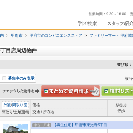
営業時間：
9:30～18:00
内
>
甲府市
>
甲府市のコンビニエンスストア
>
ファミリーマート 甲府城
一丁目店周辺物件
並び順：
募集中のみ表示
該当
外観
/
間取り図
価格
駅徒歩
停歩
交通 / 所在地
間取り/土地面積
【再生住宅】甲府市東光寺3丁目
中古一戸建