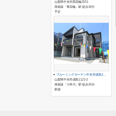
山梨県中央市西花輪2551
身延線「東花輪」駅 徒歩18分
予定
ブルーミングガーデン中央市成島2期 2号棟
山梨県中央市成島1122-2
身延線「小井川」駅 徒歩24分
新築