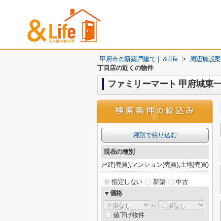
甲府市の新築戸建て｜＆Life
>
周辺施設案
丁目店の近くの物件
ファミリーマート 甲府城東
種別で絞り込む
現在の種別
戸建(売買),マンション(売買),土地(売買)
指定しない
新築
中古
▼価格
～
値下げ物件