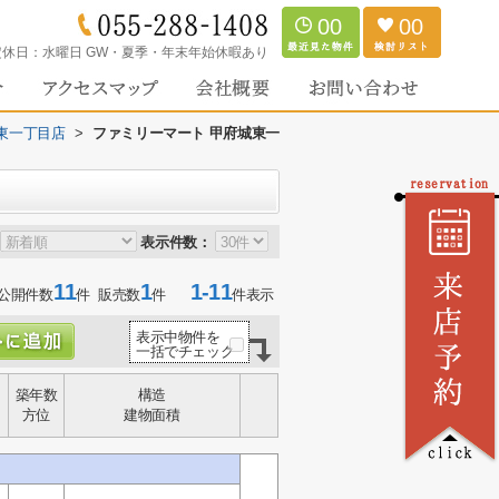
00
00
定休日：
水曜日 GW・夏季・年末年始休暇あり
東一丁目店
>
ファミリーマート 甲府城東一
表示件数：
11
1
1-11
公開件数
件 販売数
件
件表示
表示中物件を
一括でチェック
築年数
構造
方位
建物面積