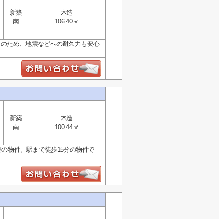
新築
木造
南
106.40㎡
件のため、地震などへの耐久力も安心
新築
木造
南
100.44㎡
築の物件。駅まで徒歩15分の物件で