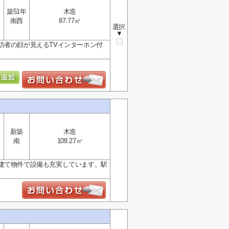
築51年
木造
南西
87.77㎡
選択
▼
訪者の顔が見えるTVインターホン付
新築
木造
南
108.27㎡
建て物件で設備も充実しています。駅