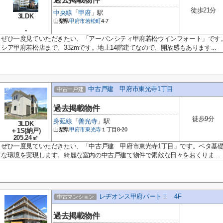
徒歩21分
中央線
「
甲府
」駅
3LDK
山梨県
甲府市
若松町
4-7
-
ぜひ一度見ていただきたい、「アーバンシティ甲府若松ウインフォート」です
シア甲府若松店まで、332mです。地上14階建てなので、開放感もあります...
中古戸建 甲府市東光寺1丁目
中古一戸建
過去掲載物件
徒歩9分
身延線
「
善光寺
」駅
3LDK
山梨県
甲府市
東光寺
１丁目8-20
＋1S(納戸)
205.24㎡
ぜひ一度見ていただきたい、「中古戸建 甲府市東光寺1丁目」です。ベタ基
な環境を実現します。綺麗な室内の中古戸建て物件で素敵な日々をおくりま...
レヂオンス甲府パートⅡ 4F
中古マンション
過去掲載物件