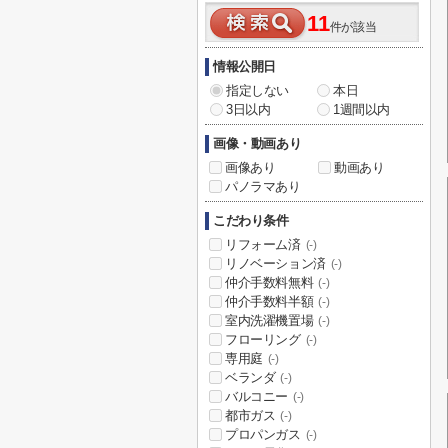
11
件が該当
情報公開日
指定しない
本日
3日以内
1週間以内
画像・動画あり
画像あり
動画あり
パノラマあり
こだわり条件
リフォーム済
(-)
リノベーション済
(-)
仲介手数料無料
(-)
仲介手数料半額
(-)
室内洗濯機置場
(-)
フローリング
(-)
専用庭
(-)
ベランダ
(-)
バルコニー
(-)
都市ガス
(-)
プロパンガス
(-)