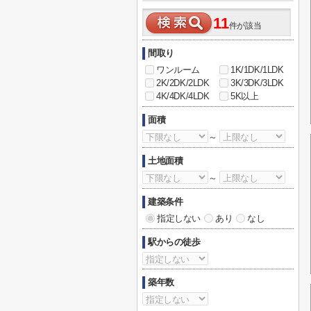
11
件が該当
間取り
ワンルーム
1K/1DK/1LDK
2K/2DK/2LDK
3K/3DK/3LDK
4K/4DK/4LDK
5K以上
面積
～
土地面積
～
建築条件
指定しない
あり
なし
駅からの徒歩
築年数