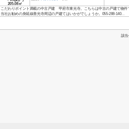
205.08㎡
こだわりポイント満載の中古戸建 甲府市東光寺。こちらは中古の戸建て物件
当社お勧めの身延線善光寺周辺の戸建てはいかがでしょうか。055-288-140...
該当