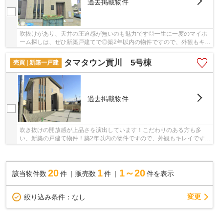
過去掲載物件
吹抜けがあり、天井の圧迫感が無いのも魅力です◎一生に一度のマイホ
ーム探しは、ぜひ新築戸建てで◎築2年以内の物件ですので、外観もキレ
イです◎甲府市でマイホームをお探しなら、まず...
タマタウン貢川 5号棟
売買 | 新築一戸建
過去掲載物件
吹き抜けの開放感が上品さを演出しています！こだわりのある方も多
い、新築の戸建て物件！築2年以内の物件ですので、外観もキレイです！
中央線竜王周辺で、ご希望の戸建てをお買いお求...
20
1
1～20
該当物件数
件
販売数
件
件を表示
変更
絞り込み条件：
なし