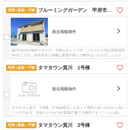
317mです。こちらの物件は2023年4月築の物件で...
ブルーミングガーデン 甲府市富竹4丁目
売買 | 新築一戸建
過去掲載物件
築2年以内の物件ですので、外観もキレイです。こちらの土地は前面道路
6m以上です。内外装共に綺麗な新築戸建ての物件はいかがでしょうか。
マイホーム探しは、不動産情報が豊富な＆ Lif...
タマタウン貢川 1号棟
売買 | 新築一戸建
過去掲載物件
タマタウン貢川 1号棟：中央線竜王にも近くて便利☆多くの方から高い
ニーズのある、内装もピカピカの新築戸建ての物件です☆こちらは吹抜
けの物件です☆甲府市に位置する中央線竜王周辺...
タマタウン貢川 2号棟
売買 | 新築一戸建