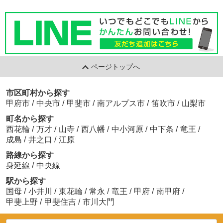
ページトップへ
市区町村から探す
甲府市
/
中央市
/
甲斐市
/
南アルプス市
/
笛吹市
/
山梨市
町名から探す
西花輪
/
万才
/
山寺
/
西八幡
/
中小河原
/
中下条
/
竜王
/
成島
/
井之口
/
江原
路線から探す
身延線
/
中央線
駅から探す
国母
/
小井川
/
東花輪
/
常永
/
竜王
/
甲府
/
南甲府
/
甲斐上野
/
甲斐住吉
/
市川大門