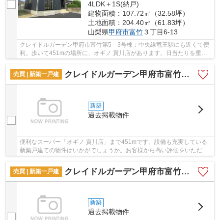
4LDK＋1S(納戸)
建物面積：107.72㎡（32.58坪）
土地面積：204.40㎡（61.83坪）
山梨県
甲府市
富竹
３丁目6-13
クレイドルガーデン甲府市富竹第5 3号棟：中央線竜王駅にも近くて便
利。歩いて451mの場所に、オギノ 貢川店があります。日当たりを重視
している方に適した南側道路になります。多くの...
クレイドルガーデン甲府市富竹第5 2号棟
売買 | 新築一戸建
新築
過去掲載物件
便利なスーパー「オギノ 貢川店」まで451mです。設備も充実している
新築戸建ての物件はいかがでしょうか。お客様から高い評価をいただく
南側道路に接している物件です。近年関心が高ま...
クレイドルガーデン甲府市富竹第5 1号棟
売買 | 新築一戸建
新築
過去掲載物件