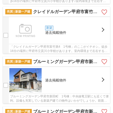
歩16分の場所に甲府市立貢川小学校があります♪室内環境まで左右する
基礎は、強靭なベタ基礎♪こちらは省エネ対策の物...
クレイドルガーデン甲府市富竹第4 1号棟
売買 | 新築一戸建
新築
過去掲載物件
「クレイドルガーデン甲府市富竹第4 1号棟」のここがイチオシ。徒歩
16分の場所に甲府市立貢川小学校があります。室内環境まで左右する基
礎は、強靭なベタ基礎となっております。こち...
ブルーミングガーデン甲府市新田町 1号棟
売買 | 新築一戸建
過去掲載物件
ブルーミングガーデン甲府市新田町 1号棟：中央線竜王駅にも近くて便
利。設備も充実している新築戸建ての物件はいかがでしょうか。前面道
路6m以上は確保しているので車の出し入れもラ...
ブルーミングガーデン甲府市新田町 2号棟
売買 | 新築一戸建