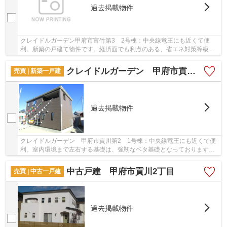
過去掲載物件
クレイドルガーデン甲府市富竹第3 2号棟：中央線竜王にも近くて便
利。新築の戸建て物件です。経済面でも利点のある、省エネ対策等級を
持つ物件となっています。ベタ基礎による建築の...
クレイドルガーデン 甲府市貢川第2 1号棟
売買 | 新築一戸建
過去掲載物件
クレイドルガーデン 甲府市貢川第2 1号棟：中央線竜王にも近くて便
利。室内環境まで左右する基礎は、強靭なベタ基礎となっております。
築2年以内の築浅物件です。安心の前面道路6m以...
中古戸建 甲府市貢川2丁目
売買 | 中古一戸建
過去掲載物件