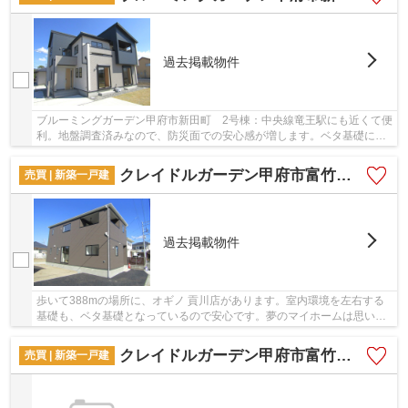
過去掲載物件
ブルーミングガーデン甲府市新田町 2号棟：中央線竜王駅にも近くて便
利。地盤調査済みなので、防災面での安心感が増します。ベタ基礎によ
る建築の為、床下からの嫌な湿気も気になりま...
クレイドルガーデン甲府市富竹第3 1号棟
売買 | 新築一戸建
過去掲載物件
歩いて388mの場所に、オギノ 貢川店があります。室内環境を左右する
基礎も、ベタ基礎となっているので安心です。夢のマイホームは思い切
って新築の戸建てはいかがでしょうか。経済面で...
クレイドルガーデン甲府市富竹第3 2号棟
売買 | 新築一戸建