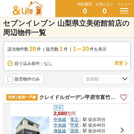
閲覧履歴
お気に入り
メニュー
0
0
セブンイレブン 山梨県立美術館前店の
周辺物件一覧
20
1
1～20
該当物件数
件
販売数
件
件を表示
変更
絞り込み条件：
なし
販売物件のみ
クレイドルガーデン甲府市富竹第5 3号棟
売買 | 新築一戸建
新築
2,680
万
円
中央線
「
竜王
」駅 徒歩35分
中央線
「
甲府
」駅 徒歩46分
身延線
「
国母
」駅 徒歩45分