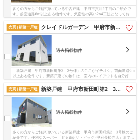
多くの方からご好評頂いている中古戸建 甲府市貢川2丁目のご紹介で
す。前面道路6m以上ある物件です。気密性の高い2×4工法となっており
防音効果も高くなっています。内装もきれいな築...
クレイドルガーデン 甲府市新田町第2 2号棟
売買 | 新築一戸建
過去掲載物件
「新築戸建 甲府市新田町第2 2号棟」のここがイチオシ。前面道路6m
以上ある物件です。新築戸建ての物件は、室内のレイアウトも自分好み
に変更可能です。2023年4月築の物件で、多くの...
新築戸建 甲府市新田町第2 3号棟
売買 | 新築一戸建
過去掲載物件
多くの方からご好評頂いている新築戸建 甲府市新田町第2 3号棟のご
紹介です。便利なスーパー「The Big(ザ・ビッグ) 甲府長松寺店」まで