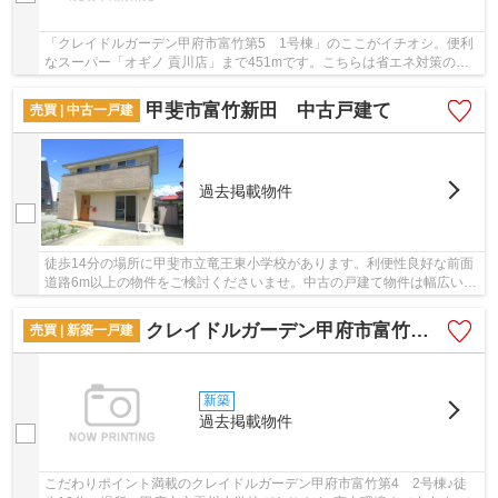
「クレイドルガーデン甲府市富竹第5 1号棟」のここがイチオシ。便利
なスーパー「オギノ 貢川店」まで451mです。こちらは省エネ対策の物
件です。室内環境を左右する基礎も、ベタ基礎と...
甲斐市富竹新田 中古戸建て
売買 | 中古一戸建
過去掲載物件
徒歩14分の場所に甲斐市立竜王東小学校があります。利便性良好な前面
道路6m以上の物件をご検討くださいませ。中古の戸建て物件は幅広い年
齢層の方からニーズがあります。室内環境まで...
クレイドルガーデン甲府市富竹第4 2号棟
売買 | 新築一戸建
新築
過去掲載物件
こだわりポイント満載のクレイドルガーデン甲府市富竹第4 2号棟♪徒