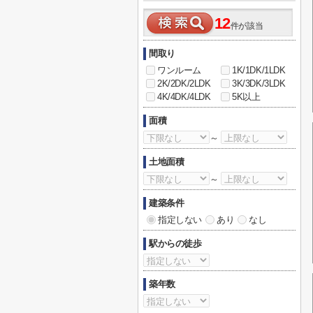
12
件が該当
間取り
ワンルーム
1K/1DK/1LDK
2K/2DK/2LDK
3K/3DK/3LDK
4K/4DK/4LDK
5K以上
面積
～
土地面積
～
建築条件
指定しない
あり
なし
駅からの徒歩
築年数