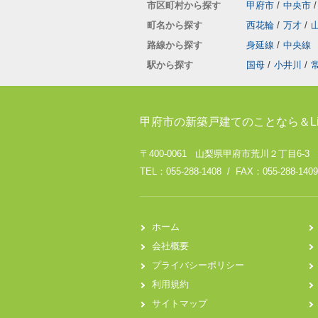
市区町村から探す
甲府市
/
中央市
/
町名から探す
西花輪
/
万才
/
路線から探す
身延線
/
中央線
駅から探す
国母
/
小井川
/
甲府市の新築戸建てのことなら＆Li
〒400-0061 山梨県甲府市荒川２丁目6-3
TEL：055-288-1408 / FAX：055-288-1409
ホーム
会社概要
プライバシーポリシー
利用規約
サイトマップ