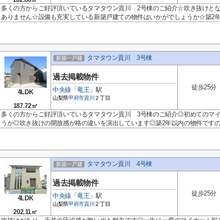
多くの方からご好評頂いているタマタウン貢川 2号棟のご紹介☆吹き抜けと
ありません☆設備も充実している新築戸建ての物件はいかがでしょうか☆築2年.
タマタウン貢川 3号棟
新築一戸建
過去掲載物件
徒歩25分
中央線
「
竜王
」駅
4LDK
山梨県
甲府市
貢川
２丁目
187.72㎡
多くの方からご好評頂いているタマタウン貢川 3号棟のご紹介◎初めてのマ
うか◎吹き抜けの開放感が格の違いを演出しています◎築2年以内の物件ですの.
タマタウン貢川 4号棟
新築一戸建
過去掲載物件
徒歩25分
中央線
「
竜王
」駅
4LDK
山梨県
甲府市
貢川
２丁目
202.11㎡