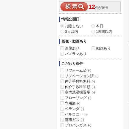
12
件が該当
情報公開日
指定しない
本日
3日以内
1週間以内
画像・動画あり
画像あり
動画あり
パノラマあり
こだわり条件
リフォーム済
(-)
リノベーション済
(-)
仲介手数料無料
(-)
仲介手数料半額
(-)
室内洗濯機置場
(-)
フローリング
(-)
専用庭
(-)
ベランダ
(-)
バルコニー
(-)
都市ガス
(-)
プロパンガス
(-)