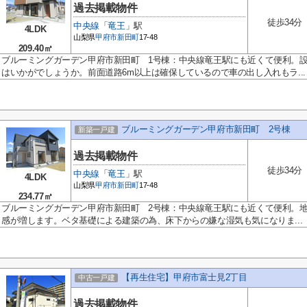
過去掲載物件
徒歩34分
中央線
「
竜王
」駅
4LDK
山梨県
甲府市
新田町
17-48
209.40㎡
ブルーミングガーデン甲府市新田町 1号棟：中央線竜王駅にも近くて便利。
はいかがでしょうか。前面道路6m以上は確保しているので車の出し入れもラ...
ブルーミングガーデン甲府市新田町 2号棟
新築一戸建
過去掲載物件
徒歩34分
中央線
「
竜王
」駅
4LDK
山梨県
甲府市
新田町
17-48
234.77㎡
ブルーミングガーデン甲府市新田町 2号棟：中央線竜王駅にも近くて便利。
感が増します。ベタ基礎による建築の為、床下からの嫌な湿気も気になりま...
【再生住宅】甲府市富士見2丁目
中古一戸建
過去掲載物件