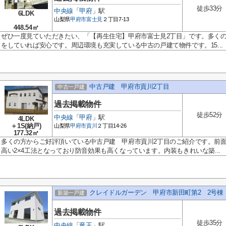
徒歩33分
中央線
「
甲府
」駅
6LDK
山梨県
甲府市
富士見
２丁目7-13
448.54㎡
ぜひ一度見ていただきたい、「【再生住宅】甲府市富士見2丁目」です。多く
をしていれば安心です。周辺環境も充実している中古の戸建て物件です。15...
中古戸建 甲府市貢川2丁目
中古一戸建
過去掲載物件
徒歩52分
中央線
「
甲府
」駅
4LDK
＋1S(納戸)
山梨県
甲府市
貢川
２丁目14-26
177.32㎡
多くの方からご好評頂いている中古戸建 甲府市貢川2丁目のご紹介です。前面
高い2×4工法となっており防音効果も高くなっています。内装もきれいな築...
クレイドルガーデン 甲府市新田町第2 2号棟
新築一戸建
過去掲載物件
徒歩35分
中央線
「
竜王
」駅