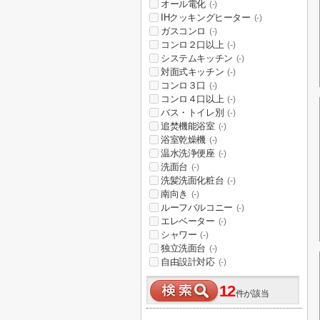
オール電化
(-)
IHクッキングヒーター
(-)
ガスコンロ
(-)
コンロ２口以上
(-)
システムキッチン
(-)
対面式キッチン
(-)
コンロ３口
(-)
コンロ４口以上
(-)
バス・トイレ別
(-)
追焚機能浴室
(-)
浴室乾燥機
(-)
温水洗浄便座
(-)
洗面台
(-)
洗髪洗面化粧台
(-)
南向き
(-)
ルーフバルコニー
(-)
エレベーター
(-)
シャワー
(-)
独立洗面台
(-)
自由設計対応
(-)
12
件が該当