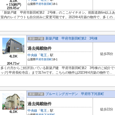
3LDK
山梨県
甲府市
新田町
18-1
＋1S(納戸)
239.45㎡
「新築戸建 甲府市新田町第2 2号棟」のここがイチオシ。前面道路6m以上
室内のレイアウトも自分好みに変更可能です。2023年4月築の物件で、多くの..
新築戸建 甲府市新田町第2 3号棟
新築一戸建
過去掲載物件
徒歩35分
中央線
「
竜王
」駅
4LDK
山梨県
甲府市
新田町
18-1
204.73㎡
多くの方からご好評頂いている新築戸建 甲府市新田町第2 3号棟のご紹介です。便
ッグ) 甲府長松寺店」まで317mです。こちらの物件は2023年4月築の物件で...
ブルーミングガーデン 甲府市下河原町
新築一戸建
過去掲載物件
徒歩22分
中央線
「
竜王
」駅
4LDK
山梨県
甲府市
下河原町