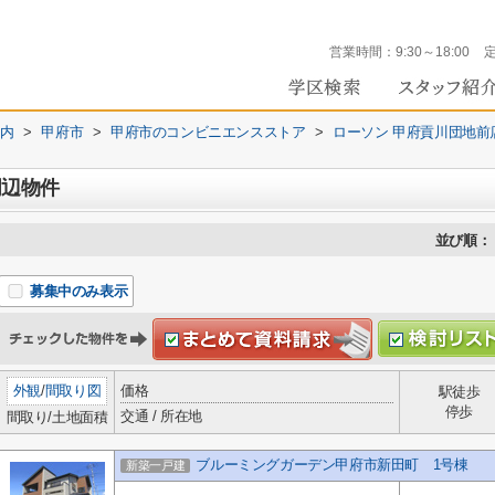
営業時間：
9:30～18:00
内
>
甲府市
>
甲府市のコンビニエンスストア
>
ローソン 甲府貢川団地前
周辺物件
並び順：
募集中のみ表示
外観
/
間取り図
価格
駅徒歩
停歩
交通 / 所在地
間取り/土地面積
ブルーミングガーデン甲府市新田町 1号棟
新築一戸建