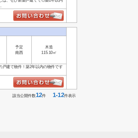
しは、ぜひ新築戸建てで◎築2年以内
.
予定
木造
南西
115.10㎡
の戸建て物件！築2年以内の物件です
12
1-12
該当公開件数
件
件表示