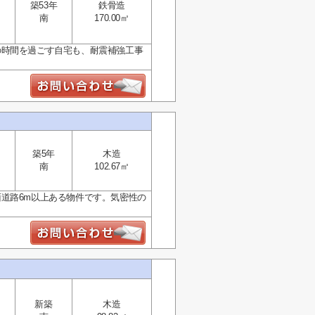
築53年
鉄骨造
南
170.00㎡
の時間を過ごす自宅も、耐震補強工事
築5年
木造
南
102.67㎡
道路6m以上ある物件です。気密性の
新築
木造