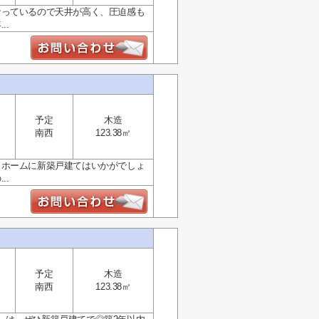
なっているので天井が高く、圧迫感も
..
予定
木造
南西
123.38㎡
イホームに新築戸建てはいかがでしょ
..
予定
木造
南西
123.38㎡