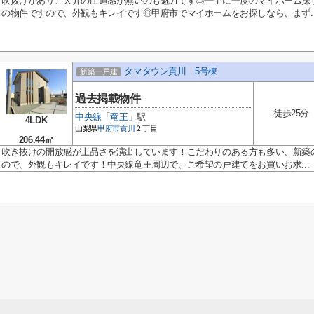
吹抜けがあり、天井の圧迫感が無いのも魅力です◎一生に一度のマイホーム探
の物件ですので、外観もキレイです◎甲府市でマイホームをお探しなら、まず..
タマタウン貢川 5号棟
新築一戸建
過去掲載物件
徒歩25分
中央線
「
竜王
」駅
4LDK
山梨県
甲府市
貢川
２丁目
206.44㎡
吹き抜けの開放感が上品さを演出しています！こだわりのある方も多い、新築
ので、外観もキレイです！中央線竜王周辺で、ご希望の戸建てをお買いお求...