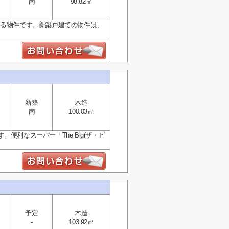
南
98.82㎡
ある物件です。新築戸建ての物件は、
.
新築
木造
南
100.03㎡
利なスーパー「The Big(ザ・ビ
予定
木造
-
103.92㎡