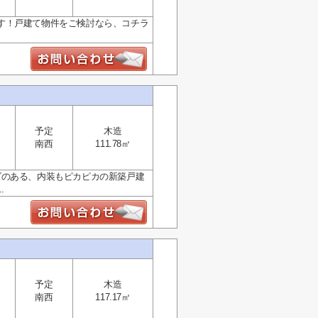
す！戸建て物件をご検討なら、コチラ
予定
木造
南西
111.78㎡
ズのある、内装もピカピカの新築戸建
.
予定
木造
南西
117.17㎡