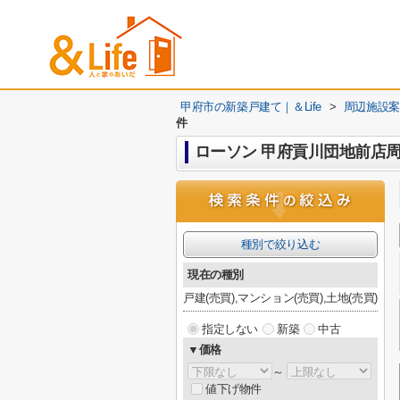
甲府市の新築戸建て｜＆Life
>
周辺施設案
件
ローソン 甲府貢川団地前店
種別で絞り込む
現在の種別
戸建(売買),マンション(売買),土地(売買)
指定しない
新築
中古
▼価格
～
値下げ物件