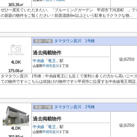
165.36㎡
ぜひ一度見ていただきたい、「ブルーミングガーデン 甲府市下河原町 」で
の新築の物件をご覧ください！前面道路6m以上という駐車もラクラクな物...
タマタウン貢川 1号棟
新築一戸建
過去掲載物件
徒歩25分
中央線
「
竜王
」駅
4LDK
山梨県
甲府市
貢川
２丁目
175.06㎡
タマタウン貢川 1号棟：中央線竜王にも近くて便利☆多くの方から高いニー
ての物件です☆こちらは吹抜けの物件です☆甲府市に位置する中央線竜王周辺..
タマタウン貢川 2号棟
新築一戸建
過去掲載物件
徒歩25分
中央線
「
竜王
」駅
4LDK
山梨県
甲府市
貢川
２丁目
202.80㎡