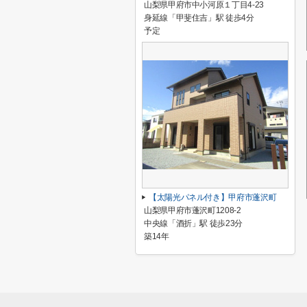
山梨県甲府市中小河原１丁目4-23
身延線「甲斐住吉」駅 徒歩4分
予定
【太陽光パネル付き】甲府市蓬沢町
山梨県甲府市蓬沢町1208-2
中央線「酒折」駅 徒歩23分
築14年