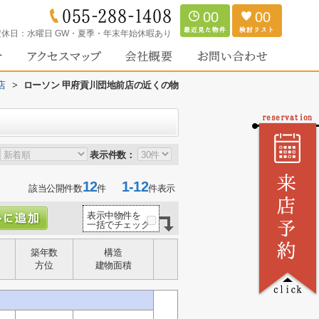
00
00
定休日：
水曜日 GW・夏季・年末年始休暇あり
店
>
ローソン 甲府貢川団地前店の近くの物
表示件数：
12
1-12
該当公開件数
件
件表示
表示中物件を
一括でチェック
築年数
構造
方位
建物面積