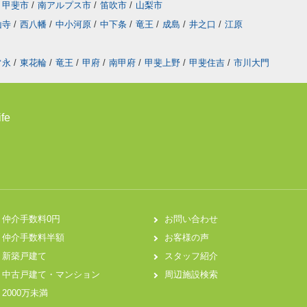
甲斐市
/
南アルプス市
/
笛吹市
/
山梨市
山寺
/
西八幡
/
中小河原
/
中下条
/
竜王
/
成島
/
井之口
/
江原
常永
/
東花輪
/
竜王
/
甲府
/
南甲府
/
甲斐上野
/
甲斐住吉
/
市川大門
fe
仲介手数料0円
お問い合わせ
仲介手数料半額
お客様の声
新築戸建て
スタッフ紹介
中古戸建て・マンション
周辺施設検索
2000万未満