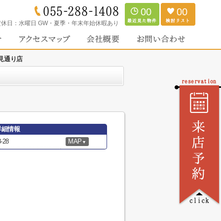
00
00
定休日：
水曜日 GW・夏季・年末年始休暇あり
見通り店
詳細情報
28
MAP
▼