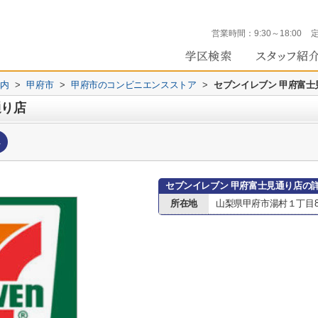
営業時間：
9:30～18:00
内
>
甲府市
>
甲府市のコンビニエンスストア
>
セブンイレブン 甲府富士
通り店
へ
セブンイレブン 甲府富士見通り店の
所在地
山梨県甲府市湯村１丁目8-