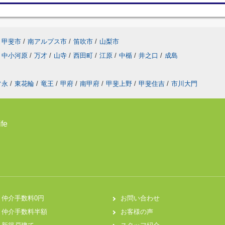
甲斐市
/
南アルプス市
/
笛吹市
/
山梨市
中小河原
/
万才
/
山寺
/
西田町
/
江原
/
中楯
/
井之口
/
成島
常永
/
東花輪
/
竜王
/
甲府
/
南甲府
/
甲斐上野
/
甲斐住吉
/
市川大門
fe
仲介手数料0円
お問い合わせ
仲介手数料半額
お客様の声