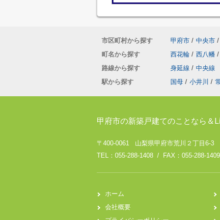
市区町村から探す
甲府市
/
中央市
/
町名から探す
西花輪
/
西八幡
/
路線から探す
身延線
/
中央線
駅から探す
国母
/
小井川
/
甲府市の新築戸建てのことなら＆Li
〒400-0061 山梨県甲府市荒川２丁目6-3
TEL：055-288-1408 / FAX：055-288-1409
ホーム
会社概要