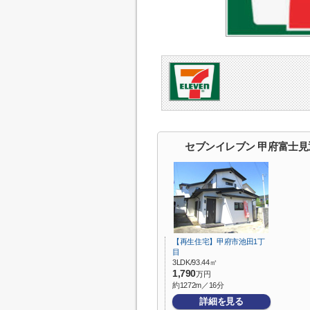
セブンイレブン 甲府富士
【再生住宅】甲府市池田1丁
目
3LDK/93.44㎡
1,790
万円
約1272m／16分
詳細を見る