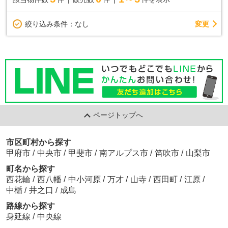
変更
絞り込み条件：
なし
ページトップへ
市区町村から探す
甲府市
/
中央市
/
甲斐市
/
南アルプス市
/
笛吹市
/
山梨市
町名から探す
西花輪
/
西八幡
/
中小河原
/
万才
/
山寺
/
西田町
/
江原
/
中楯
/
井之口
/
成島
路線から探す
身延線
/
中央線