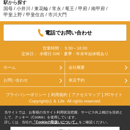
駅から探す
国母
/
小井川
/
東花輪
/
常永
/
竜王
/
甲府
/
南甲府
/
甲斐上野
/
甲斐住吉
/
市川大門
電話でお問い合わせ
営業時間：
9:30～18:00
定休日：
水曜日 GW・夏季・年末年始休暇あり
ホーム
会社概要
お問い合わせ
来店予約
プライバシーポリシー
利用規約
アクセスマップ
PCサイト
Copyright(c) ＆ Life All rights reserved.
当サイトでは、お客様の当サイト利用状況把握、サービス向上検討を目的と
して、クッキー（Cookie）を使用しています。
詳しくは、当社の
「Cookieの取扱いについて」
をご確認ください。