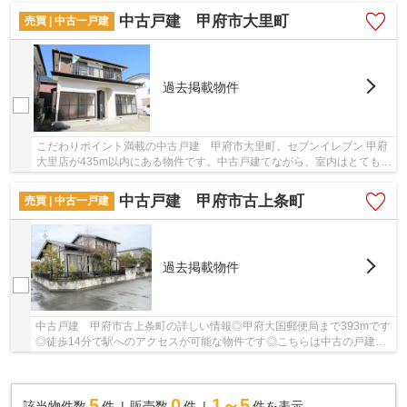
中古戸建 甲府市大里町
売買 | 中古一戸建
過去掲載物件
こだわりポイント満載の中古戸建 甲府市大里町。セブンイレブン 甲府
大里店が435m以内にある物件です。中古戸建てながら、室内はとてもき
れいです。南側道路に面しているため、日当た...
中古戸建 甲府市古上条町
売買 | 中古一戸建
過去掲載物件
中古戸建 甲府市古上条町の詳しい情報◎甲府大国郵便局まで393mです
◎徒歩14分で駅へのアクセスが可能な物件です◎こちらは中古の戸建て
物件です◎交通面を重視するのであれば、身延線国...
5
0
1～5
該当物件数
件
販売数
件
件を表示