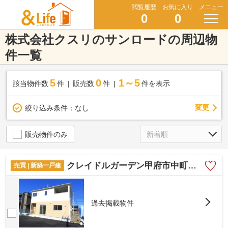
閲覧履歴
お気に入り
メニュー
0
0
株式会社クスリのサンロードの周辺物
件一覧
5
0
1～5
該当物件数
件
販売数
件
件を表示
変更
絞り込み条件：
なし
販売物件のみ
クレイドルガーデン甲府市中町第1 1号棟
売買 | 新築一戸建
過去掲載物件