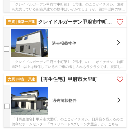
「クレイドルガーデン甲府市中町第1 1号棟」のここがイチオシ。設備
も充実している新築戸建ての物件はいかがでしょうか。築2年以内の物件
ですので、外観もキレイです。こちらの土地は...
クレイドルガーデン甲府市中町第1 2号棟
売買 | 新築一戸建
過去掲載物件
「クレイドルガーデン甲府市中町第1 2号棟」のここがイチオシ。前面
道路6m以上は確保しているので車の出し入れもラクラクです。夏涼しく
冬暖かい、理想の環境を実現した省エネ対策の...
【再生住宅】甲府市大里町
売買 | 中古一戸建
過去掲載物件
「【再生住宅】甲府市大里町」のここがイチオシ。日用品を揃えるのに
便利なホームセンター「コメリハード&グリーン大里店」が、こちらの
物件から470mのところにあります。建築の際...