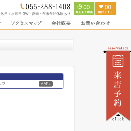
00
00
定休日：
水曜日 GW・夏季・年末年始休暇あり
22
MAP
▼