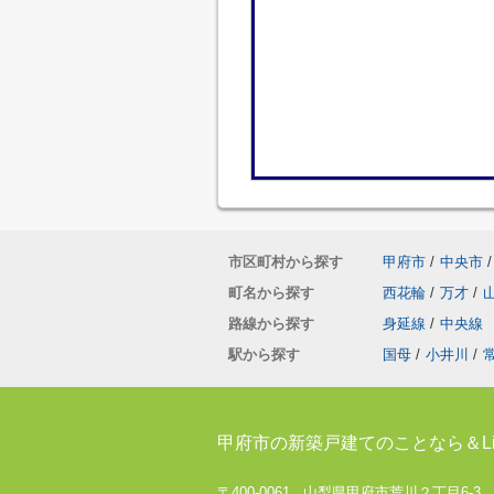
市区町村から探す
甲府市
/
中央市
/
町名から探す
西花輪
/
万才
/
路線から探す
身延線
/
中央線
駅から探す
国母
/
小井川
/
甲府市の新築戸建てのことなら＆Li
〒400-0061 山梨県甲府市荒川２丁目6-3