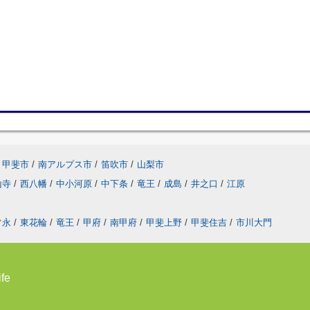
甲斐市
/
南アルプス市
/
笛吹市
/
山梨市
山寺
/
西八幡
/
中小河原
/
中下条
/
竜王
/
成島
/
井之口
/
江原
常永
/
東花輪
/
竜王
/
甲府
/
南甲府
/
甲斐上野
/
甲斐住吉
/
市川大門
fe