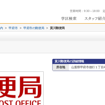
営業時間：
9:30～18:00
内
>
甲府市
>
甲府市の郵便局
>
貢川郵便局
貢川郵便局の詳細情報
所在地
山梨県甲府市徳行１丁目4-