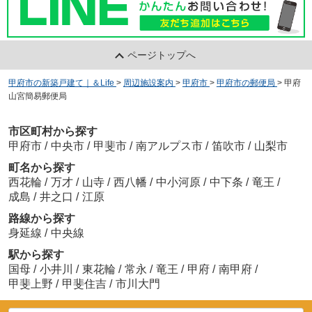
ページトップへ
甲府市の新築戸建て｜＆Life
>
周辺施設案内
>
甲府市
>
甲府市の郵便局
>
甲府
山宮簡易郵便局
市区町村から探す
甲府市
/
中央市
/
甲斐市
/
南アルプス市
/
笛吹市
/
山梨市
町名から探す
西花輪
/
万才
/
山寺
/
西八幡
/
中小河原
/
中下条
/
竜王
/
成島
/
井之口
/
江原
路線から探す
身延線
/
中央線
駅から探す
国母
/
小井川
/
東花輪
/
常永
/
竜王
/
甲府
/
南甲府
/
甲斐上野
/
甲斐住吉
/
市川大門