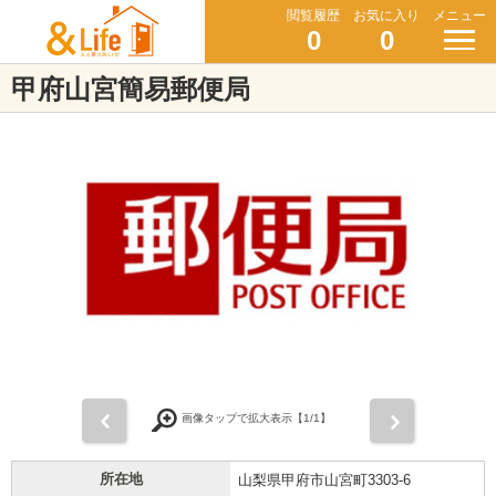
閲覧履歴
お気に入り
メニュー
0
0
甲府山宮簡易郵便局
前
次
画像タップで拡大表示【
1
/1】
所在地
山梨県甲府市山宮町3303-6