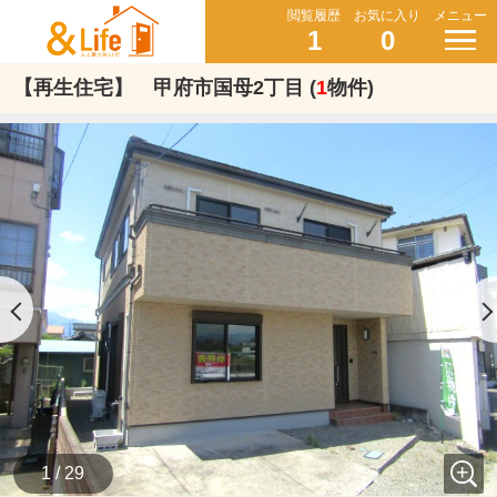
閲覧履歴
お気に入り
メニュー
1
0
【再生住宅】 甲府市国母2丁目 (
1
物件)
1 / 29