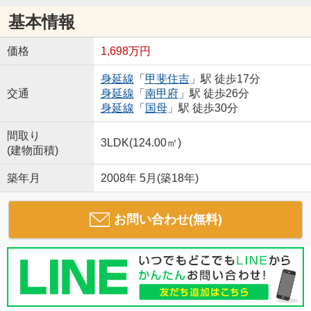
基本情報
価格
1,698万円
身延線
「
甲斐住吉
」駅 徒歩17分
交通
身延線
「
南甲府
」駅 徒歩26分
身延線
「
国母
」駅 徒歩30分
間取り
3LDK(124.00㎡)
(建物面積)
築年月
2008年 5月(築18年)
お問い合わせ(無料)