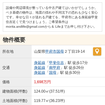
設備や周辺環境が整っている中古戸建てはいかがでしょうか。
ベタ基礎の物件は、地震の揺れや不同沈下の恐れも少なく安心
です。幸せな日々が送れる戸建てを、甲府市にある身延線甲斐
住吉近くで見つけましょう。ご希望条件は
morita.andlife@gmail.comから＆ Lifeまでお申し付け下さい。
物件概要
所在地
山梨県
甲府市
国母
２丁目19-14
身延線
「
甲斐住吉
」駅 徒歩17分
交通
身延線
「
南甲府
」駅 徒歩26分
身延線
「
国母
」駅 徒歩30分
価格
1,698万円
建物面積(坪数)
124.00㎡(37.51坪)
土地面積(坪数)
119.77㎡(36.23坪)