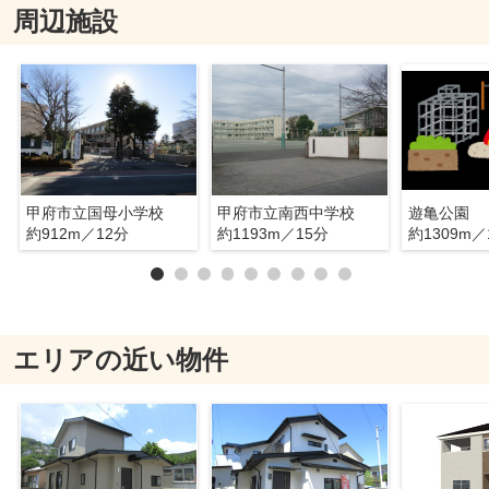
周辺施設
甲府市立国母小学校
甲府市立南西中学校
遊亀公園
約912m／12分
約1193m／15分
約1309m／
エリアの近い物件