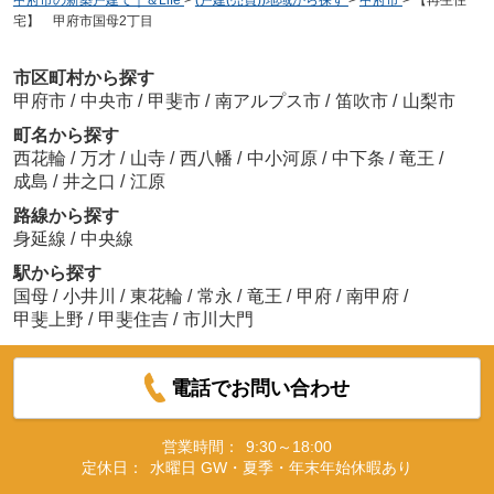
甲府市の新築戸建て｜＆Life
>
(戸建(売買))地域から探す
>
甲府市
>
【再生住
宅】 甲府市国母2丁目
市区町村から探す
甲府市
/
中央市
/
甲斐市
/
南アルプス市
/
笛吹市
/
山梨市
町名から探す
西花輪
/
万才
/
山寺
/
西八幡
/
中小河原
/
中下条
/
竜王
/
成島
/
井之口
/
江原
路線から探す
身延線
/
中央線
駅から探す
国母
/
小井川
/
東花輪
/
常永
/
竜王
/
甲府
/
南甲府
/
甲斐上野
/
甲斐住吉
/
市川大門
電話でお問い合わせ
営業時間：
9:30～18:00
定休日：
水曜日 GW・夏季・年末年始休暇あり