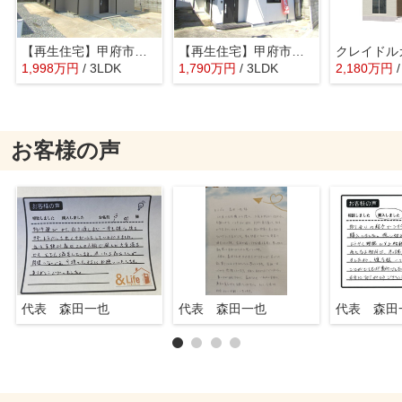
【再生住宅】甲府市東光寺3丁目
【再生住宅】甲府市池田1丁目
1,998
万
円
/ 3LDK
1,790
万
円
/ 3LDK
2,180
万
円
お客様の声
代表 森田一也
代表 森田一也
代表 森田