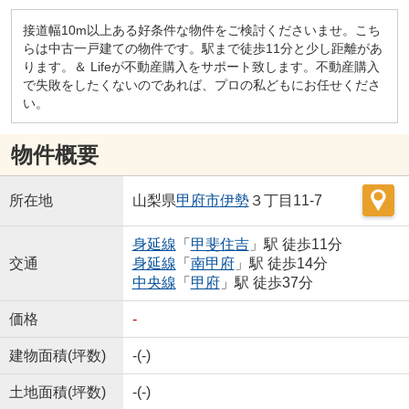
接道幅10m以上ある好条件な物件をご検討くださいませ。こち
らは中古一戸建ての物件です。駅まで徒歩11分と少し距離があ
ります。＆ Lifeが不動産購入をサポート致します。不動産購入
で失敗をしたくないのであれば、プロの私どもにお任せくださ
い。
物件概要
所在地
山梨県
甲府市
伊勢
３丁目11-7
身延線
「
甲斐住吉
」駅 徒歩11分
交通
身延線
「
南甲府
」駅 徒歩14分
中央線
「
甲府
」駅 徒歩37分
価格
-
建物面積(坪数)
-(-)
土地面積(坪数)
-(-)