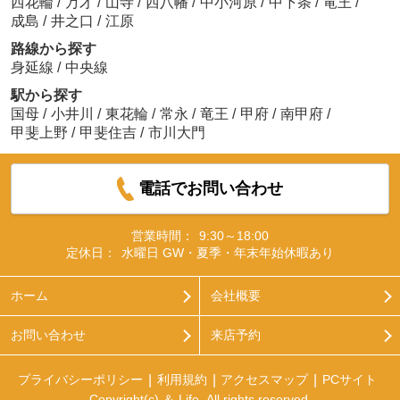
西花輪
/
万才
/
山寺
/
西八幡
/
中小河原
/
中下条
/
竜王
/
成島
/
井之口
/
江原
路線から探す
身延線
/
中央線
駅から探す
国母
/
小井川
/
東花輪
/
常永
/
竜王
/
甲府
/
南甲府
/
甲斐上野
/
甲斐住吉
/
市川大門
電話でお問い合わせ
営業時間：
9:30～18:00
定休日：
水曜日 GW・夏季・年末年始休暇あり
ホーム
会社概要
お問い合わせ
来店予約
プライバシーポリシー
利用規約
アクセスマップ
PCサイト
Copyright(c) ＆ Life All rights reserved.