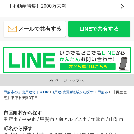
【不動産特集】2000万未満
メールで共有する
LINEで共有する
ページトップへ
甲府市の新築戸建て｜＆Life
>
(戸建(売買))地域から探す
>
甲府市
>
【再生住
宅】甲府市伊勢3丁目
市区町村から探す
甲府市
/
中央市
/
甲斐市
/
南アルプス市
/
笛吹市
/
山梨市
町名から探す