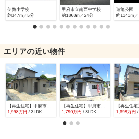
伊勢小学校
甲府市立南西中学校
遊亀公園
約347m／5分
約1868m／24分
約1141m／
エリアの近い物件
【再生住宅】甲府市東光寺3丁目
【再生住宅】甲府市池田1丁目
1,998
万
円
/ 3LDK
1,790
万
円
/ 3LDK
1,698
万
円