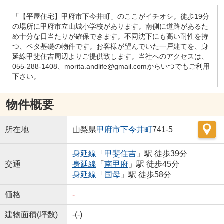
「【平屋住宅】甲府市下今井町」のここがイチオシ。徒歩19分
の場所に甲府市立山城小学校があります。南側に道路があるた
め十分な日当たりが確保できます。不同沈下にも高い耐性を持
つ、ベタ基礎の物件です。お客様が望んでいた一戸建てを、身
延線甲斐住吉周辺よりご提供致します。当社へのアクセスは、
055-288-1408、morita.andlife@gmail.comからいつでもご利用
下さい。
物件概要
所在地
山梨県
甲府市
下今井町
741-5
身延線
「
甲斐住吉
」駅 徒歩39分
交通
身延線
「
南甲府
」駅 徒歩45分
身延線
「
国母
」駅 徒歩58分
価格
-
建物面積(坪数)
-(-)