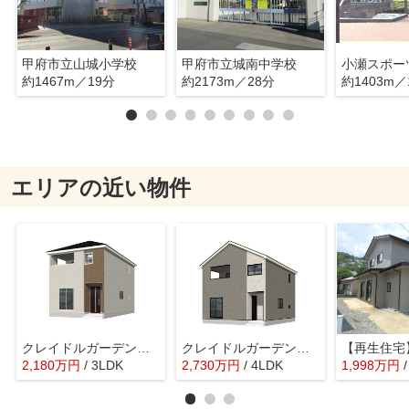
甲府市立山城小学校
甲府市立城南中学校
小瀬スポー
約1467m／19分
約2173m／28分
約1403m／
エリアの近い物件
クレイドルガーデン甲府市中小河原第1 1号棟
クレイドルガーデン甲府市中小河原第1 3号棟
2,180
万
円
/ 3LDK
2,730
万
円
/ 4LDK
1,998
万
円