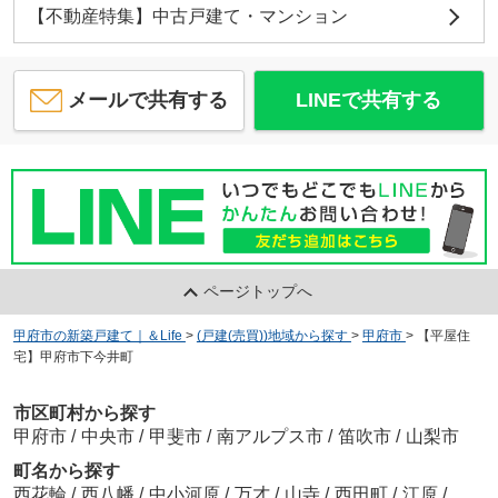
【不動産特集】中古戸建て・マンション
メールで共有する
LINEで共有する
ページトップへ
甲府市の新築戸建て｜＆Life
>
(戸建(売買))地域から探す
>
甲府市
>
【平屋住
宅】甲府市下今井町
市区町村から探す
甲府市
/
中央市
/
甲斐市
/
南アルプス市
/
笛吹市
/
山梨市
町名から探す
西花輪
/
西八幡
/
中小河原
/
万才
/
山寺
/
西田町
/
江原
/