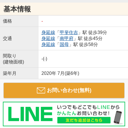
基本情報
価格
-
身延線
「
甲斐住吉
」駅 徒歩39分
交通
身延線
「
南甲府
」駅 徒歩45分
身延線
「
国母
」駅 徒歩58分
間取り
-(-)
(建物面積)
築年月
2020年 7月(築6年)
お問い合わせ(無料)