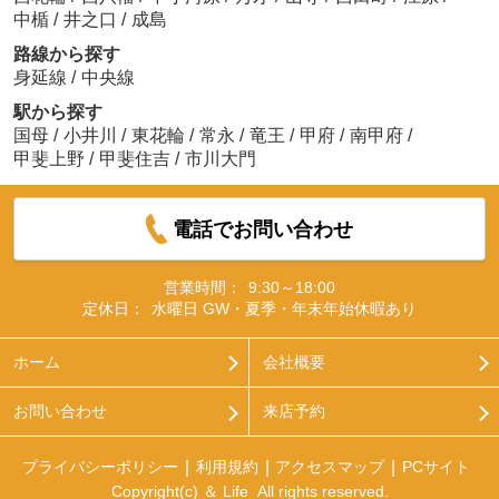
中楯
/
井之口
/
成島
路線から探す
身延線
/
中央線
駅から探す
国母
/
小井川
/
東花輪
/
常永
/
竜王
/
甲府
/
南甲府
/
甲斐上野
/
甲斐住吉
/
市川大門
電話でお問い合わせ
営業時間：
9:30～18:00
定休日：
水曜日 GW・夏季・年末年始休暇あり
ホーム
会社概要
お問い合わせ
来店予約
プライバシーポリシー
利用規約
アクセスマップ
PCサイト
Copyright(c) ＆ Life All rights reserved.