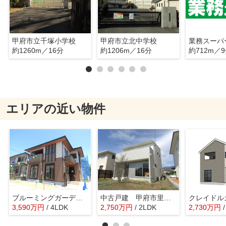
甲府市立千塚小学校
甲府市立北中学校
約1260m／16分
約1206m／16分
約712m／
エリアの近い物件
ブルーミングガーデン甲府市宮原町 1号棟
中古戸建 甲府市里吉4丁目
3,590
万
円
/ 4LDK
2,750
万
円
/ 2LDK
2,730
万
円