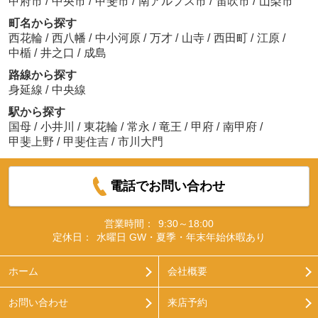
甲府市
/
中央市
/
甲斐市
/
南アルプス市
/
笛吹市
/
山梨市
町名から探す
西花輪
/
西八幡
/
中小河原
/
万才
/
山寺
/
西田町
/
江原
/
中楯
/
井之口
/
成島
路線から探す
身延線
/
中央線
駅から探す
国母
/
小井川
/
東花輪
/
常永
/
竜王
/
甲府
/
南甲府
/
甲斐上野
/
甲斐住吉
/
市川大門
電話でお問い合わせ
営業時間：
9:30～18:00
定休日：
水曜日 GW・夏季・年末年始休暇あり
ホーム
会社概要
お問い合わせ
来店予約