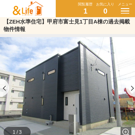
閲覧履歴
お気に入り
メニュー
1
0
【ZEH水準住宅】甲府市富士見1丁目A棟の過去掲載
物件情報
1 / 3