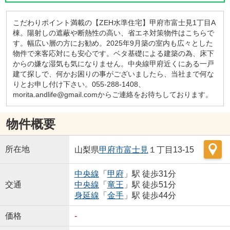
こだわりポイント満載の【ZEH水準住宅】甲府市富士見1丁目A
棟。陽射しの遮蔽や断熱性の高い、省エネ対策物件はこちらで
す。幅広い層の方にお勧め。2025年9月築の室内も広々とした
物件で来客応対にも安心です。ベタ基礎による建築の為、床下
からの嫌な湿気も気になりません。中央線甲府近くにある一戸
建て探しで、何かお困りの事がございましたら、当社まで何な
りとお申し付け下さい。055-288-1408、
morita.andlife@gmail.comからご連絡をお待ちしております。
物件概要
所在地
山梨県
甲府市
富士見
１丁目13-15
中央線
「
甲府
」駅 徒歩31分
交通
中央線
「
竜王
」駅 徒歩51分
身延線
「
金手
」駅 徒歩44分
価格
-