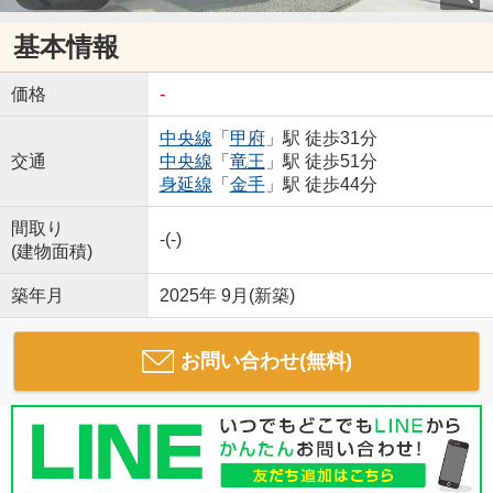
基本情報
価格
-
中央線
「
甲府
」駅 徒歩31分
交通
中央線
「
竜王
」駅 徒歩51分
身延線
「
金手
」駅 徒歩44分
間取り
-(-)
(建物面積)
築年月
2025年 9月(新築)
お問い合わせ(無料)