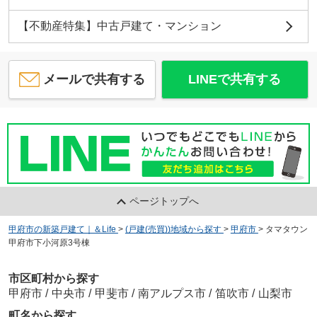
【不動産特集】中古戸建て・マンション
メールで共有する
LINEで共有する
ページトップへ
甲府市の新築戸建て｜＆Life
>
(戸建(売買))地域から探す
>
甲府市
>
タマタウン
甲府市下小河原3号棟
市区町村から探す
甲府市
/
中央市
/
甲斐市
/
南アルプス市
/
笛吹市
/
山梨市
町名から探す