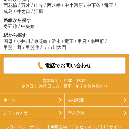
西花輪
/
万才
/
山寺
/
西八幡
/
中小河原
/
中下条
/
竜王
/
成島
/
井之口
/
江原
路線から探す
身延線
/
中央線
駅から探す
国母
/
小井川
/
東花輪
/
常永
/
竜王
/
甲府
/
南甲府
/
甲斐上野
/
甲斐住吉
/
市川大門
電話でお問い合わせ
営業時間：
9:30～18:00
定休日：
水曜日 GW・夏季・年末年始休暇あり
ホーム
会社概要
お問い合わせ
来店予約
プライバシーポリシー
利用規約
アクセスマップ
PCサイト