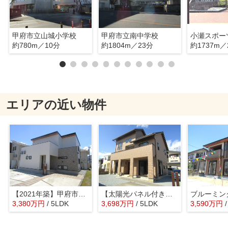
甲府市立山城小学校
甲府市立南中学校
小瀬スポー
約780m／10分
約1804m／23分
約1737m／
エリアの近い物件
【2021年築】甲府市上町
【太陽光パネル付き】甲府市蓬沢町
3,380
万
円
/ 5LDK
3,698
万
円
/ 5LDK
3,590
万
円