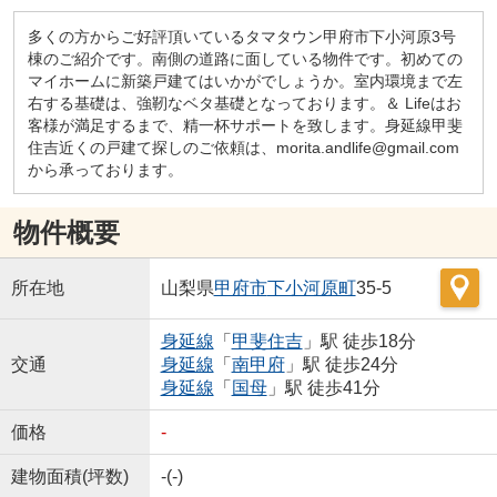
多くの方からご好評頂いているタマタウン甲府市下小河原3号
棟のご紹介です。南側の道路に面している物件です。初めての
マイホームに新築戸建てはいかがでしょうか。室内環境まで左
右する基礎は、強靭なベタ基礎となっております。＆ Lifeはお
客様が満足するまで、精一杯サポートを致します。身延線甲斐
住吉近くの戸建て探しのご依頼は、morita.andlife@gmail.com
から承っております。
物件概要
所在地
山梨県
甲府市
下小河原町
35-5
身延線
「
甲斐住吉
」駅 徒歩18分
交通
身延線
「
南甲府
」駅 徒歩24分
身延線
「
国母
」駅 徒歩41分
価格
-
建物面積(坪数)
-(-)