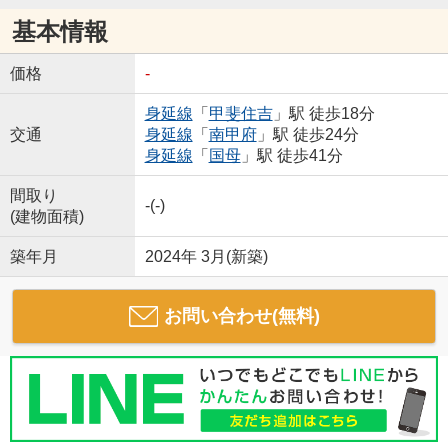
基本情報
価格
-
身延線
「
甲斐住吉
」駅 徒歩18分
交通
身延線
「
南甲府
」駅 徒歩24分
身延線
「
国母
」駅 徒歩41分
間取り
-(-)
(建物面積)
築年月
2024年 3月(新築)
お問い合わせ(無料)