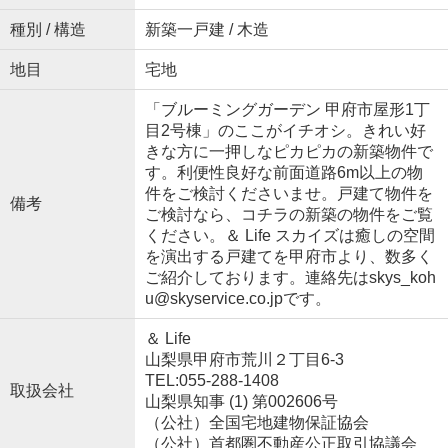
種別 / 構造
新築一戸建 / 木造
地目
宅地
「ブルーミングガーデン 甲府市屋形1丁
目2号棟」のここがイチオシ。きれい好
きな方に一押しなピカピカの新築物件で
す。利便性良好な前面道路6m以上の物
件をご検討くださいませ。戸建て物件を
備考
ご検討なら、コチラの新築の物件をご覧
ください。＆ Life スカイズは癒しの空間
を演出する戸建てを甲府市より、数多く
ご紹介しております。連絡先はskys_koh
u@skyservice.co.jpです。
＆ Life
山梨県甲府市荒川２丁目6-3
TEL:055-288-1408
取扱会社
山梨県知事 (1) 第002606号
（公社）全国宅地建物保証協会
（公社）首都圏不動産公正取引協議会