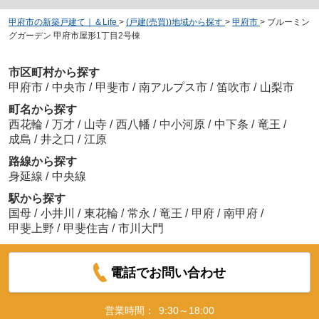
甲府市の新築戸建て｜＆Life
>
(戸建(売買))地域から探す
>
甲府市
>
ブルーミン
グガーデン 甲府市屋形1丁目2号棟
市区町村から探す
甲府市
/
中央市
/
甲斐市
/
南アルプス市
/
笛吹市
/
山梨市
町名から探す
西花輪
/
万才
/
山寺
/
西八幡
/
中小河原
/
中下条
/
竜王
/
成島
/
井之口
/
江原
路線から探す
身延線
/
中央線
駅から探す
国母
/
小井川
/
東花輪
/
常永
/
竜王
/
甲府
/
南甲府
/
甲斐上野
/
甲斐住吉
/
市川大門
電話でお問い合わせ
営業時間：
9:30～18:00