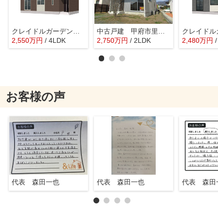
クレイドルガーデン甲府市西田町第2 1号棟
中古戸建 甲府市里吉4丁目
2,550
万
円
/ 4LDK
2,750
万
円
/ 2LDK
2,480
万
円
お客様の声
代表 森田一也
代表 森田一也
代表 森田