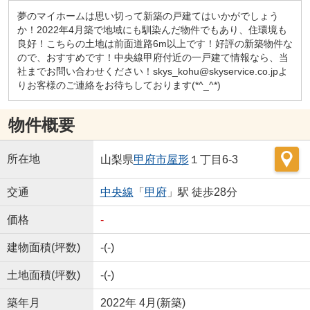
夢のマイホームは思い切って新築の戸建てはいかがでしょう
か！2022年4月築で地域にも馴染んだ物件でもあり、住環境も
良好！こちらの土地は前面道路6m以上です！好評の新築物件な
ので、おすすめです！中央線甲府付近の一戸建て情報なら、当
社までお問い合わせください！skys_kohu@skyservice.co.jpよ
りお客様のご連絡をお待ちしております(*^_^*)
物件概要
所在地
山梨県
甲府市
屋形
１丁目6-3
交通
中央線
「
甲府
」駅 徒歩28分
価格
-
建物面積(坪数)
-(-)
土地面積(坪数)
-(-)
築年月
2022年 4月(新築)