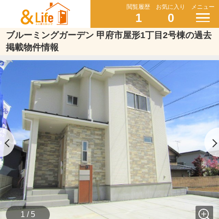
閲覧履歴
お気に入り
メニュー
1
0
ブルーミングガーデン 甲府市屋形1丁目2号棟の過去
掲載物件情報
1 / 5