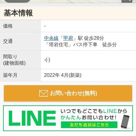
基本情報
価格
-
中央線
「
甲府
」駅 徒歩28分
交通
「塔岩住宅」バス停下車 徒歩分
間取り
-(-)
(建物面積)
築年月
2022年 4月(新築)
お問い合わせ(無料)