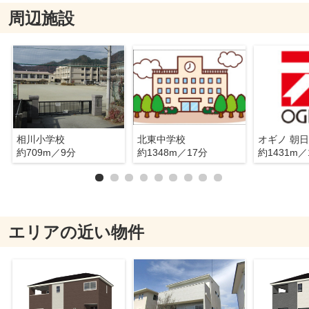
周辺施設
相川小学校
北東中学校
オギノ 朝
約709m／9分
約1348m／17分
約1431m／
エリアの近い物件